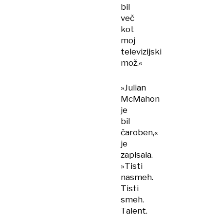
bil
več
kot
moj
televizijski
mož.«
»Julian
McMahon
je
bil
čaroben,«
je
zapisala.
»Tisti
nasmeh.
Tisti
smeh.
Talent.