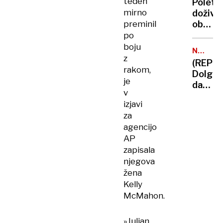
teden
Poletn
golega
TRETJIČ
mirno
dožive
moške
preminil
ob
ki so
spekta
po
ga
na
boju
povozil
NA
vodi:
z
KONCER
drugje
(REPO
Magič
rakom,
Dolg
Ljublja
je
dan
navduš
v
v
izjavi
Zagreb
za
spet,
agencijo
zgolj
AP
in
zapisala
samo
njegova
Thomp
žena
Kelly
McMahon.
»Julian