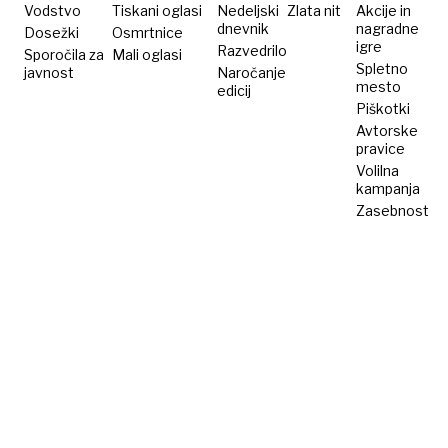
Vodstvo
Tiskani oglasi
Nedeljski
Zlata nit
Akcije in
dnevnik
nagradne
Dosežki
Osmrtnice
igre
Razvedrilo
Sporočila za
Mali oglasi
Spletno
javnost
Naročanje
mesto
edicij
Piškotki
Avtorske
pravice
Volilna
kampanja
Zasebnost