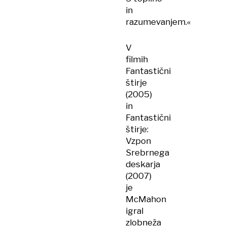
in
razumevanjem.«
V
filmih
Fantastični
štirje
(2005)
in
Fantastični
štirje:
Vzpon
Srebrnega
deskarja
(2007)
je
McMahon
igral
zlobneža