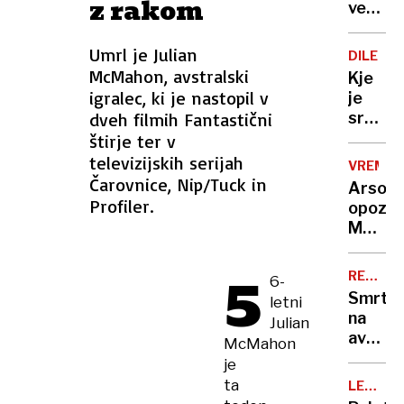
z rakom
njen
več
mož
obljubl
se
dežela:
Umrl je Julian
DILEMA
bori
Kam
McMahon, avstralski
Kje
za
zdaj
igralec, ki je nastopil v
je
življen
odhaja
dveh filmih Fantastični
središ
prebež
Evrope
štirje ter v
V
televizijskih serijah
VREME
Litvi
Čarovnice, Nip/Tuck in
Arso
pravijo
Profiler.
opozar
da
Možni
pri
so
njih.
5
krajevn
10
RESNIČN
6-
nalivi,
ZLOČINI
drugih
Smrt
letni
tudi
OB
se
na
Julian
NEDELJ
toča
ne
avtoce
McMahon
strinja
v
je
golfu
ta
LETOS
našli
ŽE