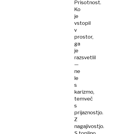
Prisotnost.
Ko
je
vstopil
v
prostor,
ga
je
razsvetlil
—
ne
le
s
karizmo,
temveč
s
prijaznostjo.
Z
nagajivostjo.
S toplino