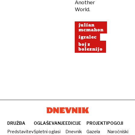
Another
World.
julian
mcmahon
igralec
boj z
boleznijo
DRUŽBA
OGLAŠEVANJE
EDICIJE
PROJEKTI
POGOJI
Predstavitev
Spletni oglasi
Dnevnik
Gazela
Naročniški