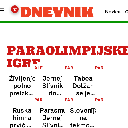
Novice
O
PARAOLIMPIJSK
IGRE
ALEX
PARAOLIMPIJSKE
PARAOLIMPIJS
ZANARDI
IGRE
IGRE
Življenje,
Jernej
Tabea
polno
Slivnik
Dolžan
preizkušenj
do
se je
in zmag:
uvrstitve
borila s
PARAOLIMPIJSKE
PARAOLIMPIJSKE
PARAOLIMPIJS
IGRE
IGRE
IGRE
Prezgodaj
kariere
klancem
Ruska
Parasmučar
Slovenija
se je
himna
Jernej
na
poslovil
prvič po
Slivnik
tekmovanju