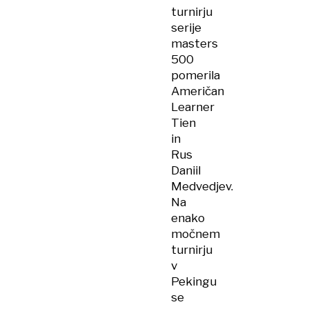
turnirju
serije
masters
500
pomerila
Američan
Learner
Tien
in
Rus
Daniil
Medvedjev.
Na
enako
močnem
turnirju
v
Pekingu
se