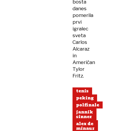
bosta
danes
pomerila
prvi
igralec
sveta
Carlos
Alcaraz
in
Američan
Tylor
Fritz.
tenis
peking
polfinale
jannik
sinner
alex de
minaur