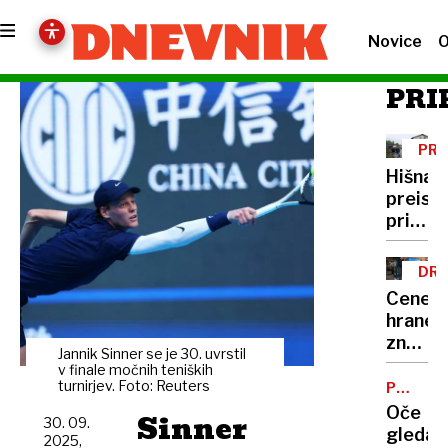
Novice
O
PRI
PRE
PO
Hišna
preisk
pri
Alešu
Hojsu,
DRA
izvaja
Cene
jo
hrane
posebn
znova
oddele
Jannik Sinner se je 30. uvrstil
narašča
v finale močnih teniških
SDT
vlada
turnirjev. Foto: Reuters
PONARE
LISTIN
temu
Oče
Sinner
30. 09.
napove
gledal,
2025,