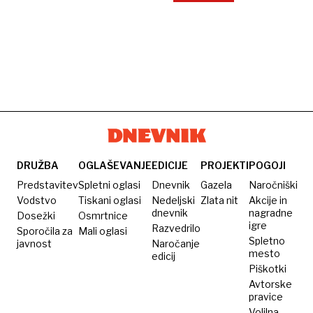
DRUŽBA
OGLAŠEVANJE
EDICIJE
PROJEKTI
POGOJI
Predstavitev
Spletni oglasi
Dnevnik
Gazela
Naročniški
Vodstvo
Tiskani oglasi
Nedeljski
Zlata nit
Akcije in
dnevnik
nagradne
Dosežki
Osmrtnice
igre
Razvedrilo
Sporočila za
Mali oglasi
Spletno
javnost
Naročanje
mesto
edicij
Piškotki
Avtorske
pravice
Volilna