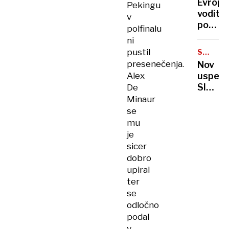
skrbi
Evrops
Pekingu
Parizu
za
voditel
v
aretira
dedišč
pozdra
polfinalu
11
mirovn
ni
srbski
načrt:
pustil
državl
SVETOV
Čas
PRVENS
presenečenja.
Nov
je,
Alex
uspeh!
da
Sloven
De
se
kanuis
Minaur
nasilje
bronas
se
konča
v
mu
ekipni
je
konkur
sicer
dobro
upiral
ter
se
odločno
podal
v