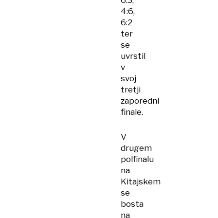
6:3,
4:6,
6:2
ter
se
uvrstil
v
svoj
tretji
zaporedni
finale.
V
drugem
polfinalu
na
Kitajskem
se
bosta
na