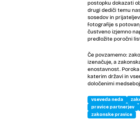
postopku dokazati ob
drugi dediči temu nas
sosedov in prijatelje
fotografije s potovanj
čustveno izjemno nap
predložite poročni li
Če povzamemo: zakono
izenačuje, a zakonska
enostavnost. Poroka 
katerim državi in vse
določenimi medseboj
vseveda neda
zak
pravice partnerjev
zakonske pravice