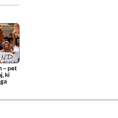
n – pet
, ki
ega