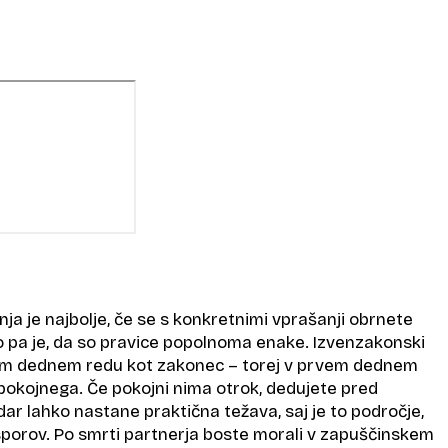
ja je najbolje, če se s konkretnimi vprašanji obrnete
o pa je, da so pravice popolnoma enake. Izvenzakonski
tem dednem redu kot zakonec – torej v prvem dednem
 pokojnega. Če pokojni nima otrok, dedujete pred
dar lahko nastane praktična težava, saj je to področje,
sporov. Po smrti partnerja boste morali v zapuščinskem