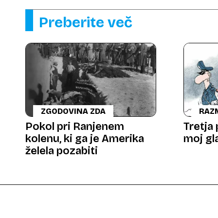
Preberite več
ZGODOVINA ZDA
RAZ
Pokol pri Ranjenem
Tretja 
kolenu, ki ga je Amerika
moj gl
želela pozabiti