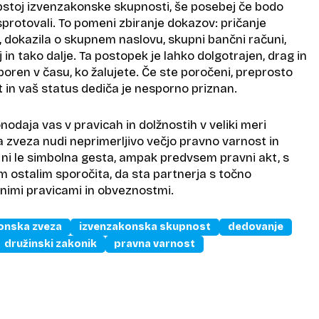
stoj izvenzakonske skupnosti, še posebej če bodo
protovali. To pomeni zbiranje dokazov: pričanje
v, dokazila o skupnem naslovu, skupni bančni računi,
 in tako dalje. Ta postopek je lahko dolgotrajen, drag in
oren v času, ko žalujete. Če ste poročeni, preprosto
st in vaš status dediča je nesporno priznan.
daja vas v pravicah in dolžnostih v veliki meri
 zveza nudi neprimerljivo večjo pravno varnost in
ni le simbolna gesta, ampak predvsem pravni akt, s
m ostalim sporočita, da sta partnerja s točno
nimi pravicami in obveznostmi.
onska zveza
izvenzakonska skupnost
dedovanje
družinski zakonik
pravna varnost