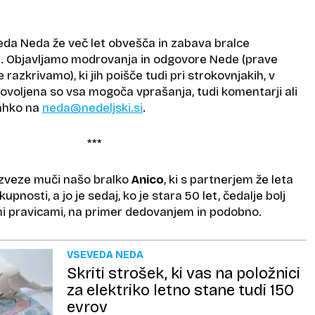
eda Neda že več let obvešča in zabava bralce
. Objavljamo modrovanja in odgovore Nede (prave
 razkrivamo), ki jih poišče tudi pri strokovnjakih, v
 Dovoljena so vsa mogoča vprašanja, tudi komentarji ali
lahko na
neda@nedeljski.si
.
***
zveze muči našo bralko
Anico
, ki s partnerjem že leta
upnosti, a jo je sedaj, ko je stara 50 let, čedalje bolj
mi pravicami, na primer dedovanjem in podobno.
VSEVEDA NEDA
Skriti strošek, ki vas na položnici
za elektriko letno stane tudi 150
evrov