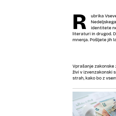
R
ubrika Vsev
Nedeljskega
identitete ne
literaturi in drugod.
mnenja. Pošljete jih 
Vprašanje zakonske 
živi v izvenzakonski sk
strah, kako bo z vse