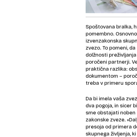
Spoštovana bralka, hv
pomembno. Osnovno pra
izvenzakonska skupno
zvezo. To pomeni, da 
dolžnosti preživljan
poročeni partnerji. 
praktična razlika: o
dokumentom – poročn
treba v primeru spora
Da bi imela vaša zve
dva pogoja, in sicer b
sme obstajati noben r
zakonske zveze. »Dal
presoja od primera do
skupnega življenja, k