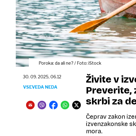
Poroka: da ali ne? / Foto: iStock
Živite v i
30. 09. 2025, 06.12
VSEVEDA NEDA
Preverite, 
skrbi za d
Čeprav zakon izen
izvenzakonske sk
mora.