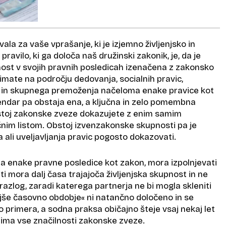
ala za vaše vprašanje, ki je izjemno življenjsko in
vilo, ki ga določa naš družinski zakonik, je, da je
st v svojih pravnih posledicah izenačena z zakonsko
imate na področju dedovanja, socialnih pravic,
ja in skupnega premoženja načeloma enake pravice kot
Vendar pa obstaja ena, a ključna in zelo pomembna
bstoj zakonske zveze dokazujete z enim samim
im listom. Obstoj izvenzakonske skupnosti pa je
 ali uveljavljanja pravic pogosto dokazovati.
za enake pravne posledice kot zakon, mora izpolnjevati
iti mora dalj časa trajajoča življenjska skupnost in ne
azlog, zaradi katerega partnerja ne bi mogla skleniti
jše časovno obdobje« ni natančno določeno in se
 primera, a sodna praksa običajno šteje vsaj nekaj let
i ima vse značilnosti zakonske zveze.