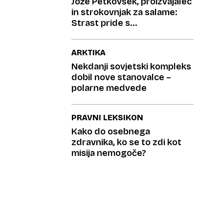
Jože Petkovšek, proizvajalec
in strokovnjak za salame:
Strast pride s
potrpežljivostjo
ARKTIKA
Nekdanji sovjetski kompleks
dobil nove stanovalce –
polarne medvede
PRAVNI LEKSIKON
Kako do osebnega
zdravnika, ko se to zdi kot
misija nemogoče?