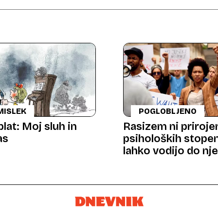
MISLEK
POGLOBLJENO
plat: Moj sluh in
Rasizem ni priroje
as
psiholoških stopenj
lahko vodijo do nj