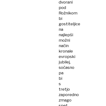
dvorani
pod
Rožnikom
bi
gostiteljice
na
najlepši
možni
način
kronale
evropski
jubilej,
sočasno
pa
bi
s
tretjo
zaporedno
zmago
spet