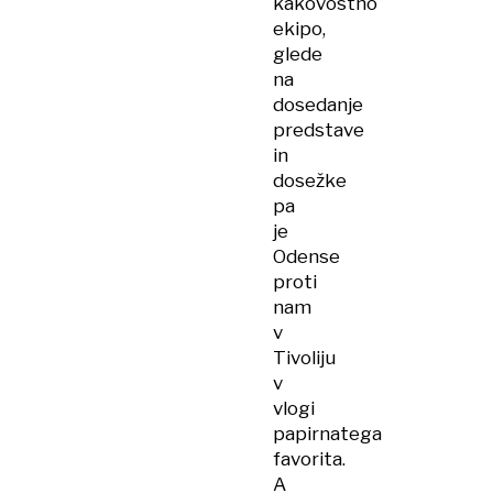
kakovostno
ekipo,
glede
na
dosedanje
predstave
in
dosežke
pa
je
Odense
proti
nam
v
Tivoliju
v
vlogi
papirnatega
favorita.
A