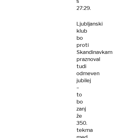
s
27:29.
Ljubljanski
klub
bo
proti
Skandinavkam
praznoval
tudi
odmeven
jubilej
–
to
bo
zanj
že
350.
tekma
med