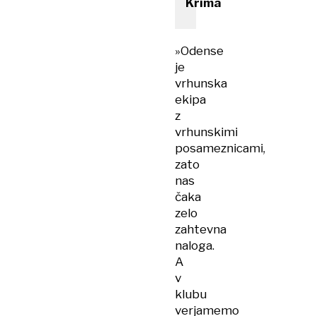
Krima
»Odense
je
vrhunska
ekipa
z
vrhunskimi
posameznicami,
zato
nas
čaka
zelo
zahtevna
naloga.
A
v
klubu
verjamemo