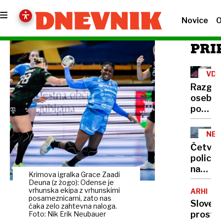
Novice
O
PRI
VD
V
Razgal
INF
osebni
SIS
podatk
polovi
Sloveni
NE
DEL
Četver
policis
na
Krimova igralka Grace Zaadi
zatožn
Deuna (z žogo): Odense je
klopi
vrhunska ekipa z vrhunskimi
ARHITE
posameznicami, zato nas
zaradi
Sloven
čaka zelo zahtevna naloga.
strelja
prosto
Foto: Nik Erik Neubauer