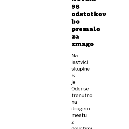
98
odstotkov
bo
premalo
za
zmago
Na
lestvici
skupine
B
je
Odense
trenutno
na
drugem
mestu
z
devetimi