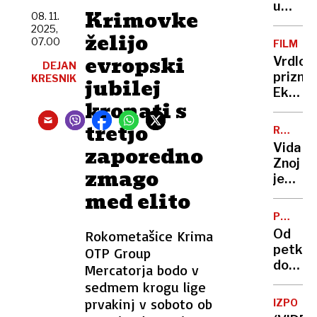
solzivc
umetni
Krimovke
08. 11.
grozi
2025,
želijo
rušenj
07.00
FILM
evropski
Vrdlov
DEJAN
prizna
KRESNIK
jubilej
Ekrana
kronati s
za
življen
tretjo
RAZKRI
delo
OSEBNI
Vida
zaporedno
PODATK
Znoj
zmago
je
med elito
odstopi
ministr
PREGLE
ne
TEDNA
Od
Rokometašice Krima
namer
petka
OTP Group
do
Mercatorja bodo v
petka:
sedmem krogu lige
muc
prvakinj v soboto ob
IZPOVE
krimina