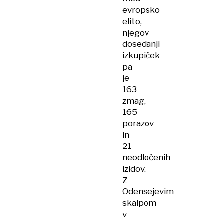
evropsko
elito,
njegov
dosedanji
izkupiček
pa
je
163
zmag,
165
porazov
in
21
neodločenih
izidov.
Z
Odensejevim
skalpom
v