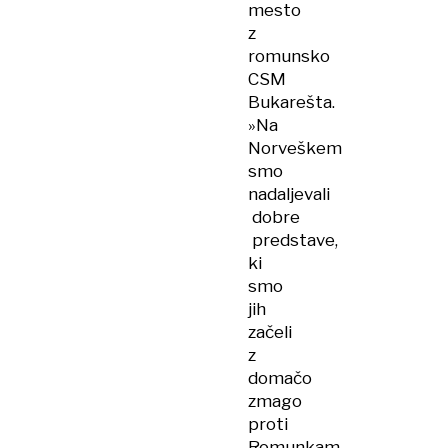
mesto
z
romunsko
CSM
Bukarešta.
»Na
Norveškem
smo
nadaljevali
dobre
predstave,
ki
smo
jih
začeli
z
domačo
zmago
proti
Romunkam.