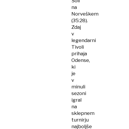
Soli
na
Norveškem
(35:28).
Zdaj
v
legendarni
Tivoli
prihaja
Odense,
ki
je
v
minuli
sezoni
igral
na
sklepnem
turnirju
najboljše