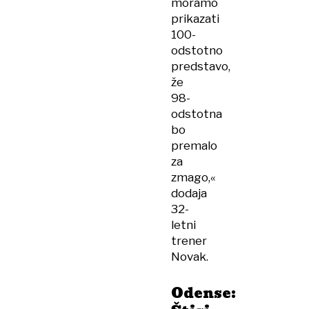
moramo
prikazati
100-
odstotno
predstavo,
že
98-
odstotna
bo
premalo
za
zmago,«
dodaja
32-
letni
trener
Novak.
Odense: