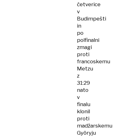
četverice
v
Budimpešti
in
po
polfinalni
zmagi
proti
francoskemu
Metzu
z
31:29
nato
v
finalu
klonil
proti
madžarskemu
Györyju