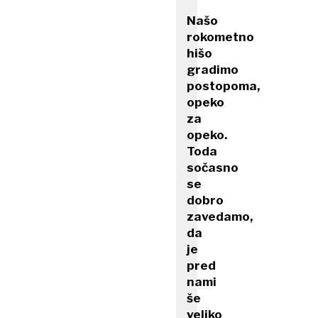
Našo
rokometno
hišo
gradimo
postopoma,
opeko
za
opeko.
Toda
sočasno
se
dobro
zavedamo,
da
je
pred
nami
še
veliko