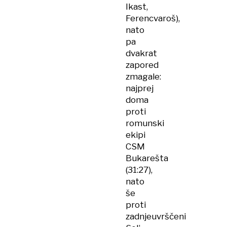
Ikast,
Ferencvaroš),
nato
pa
dvakrat
zapored
zmagale:
najprej
doma
proti
romunski
ekipi
CSM
Bukarešta
(31:27),
nato
še
proti
zadnjeuvrščeni