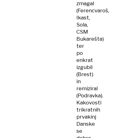
zmagal
(Ferencvaroš,
Ikast,
Sola,
CSM
Bukarešta)
ter
po
enkrat
izgubil
(Brest)
in
remiziral
(Podravka).
Kakovosti
trikratnih
prvakinj
Danske
se