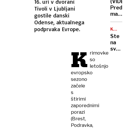
16. uri v dvorani
(VIDEO
pernat
Pred
Tivoli v Ljubljani
kupid
mašo
gostile danski
in
legel
Odense, aktualnega
razbor
k
podprvaka Evrope.
s
KMETIJS
mladen
NASVET
polnim
Ste
nato
mehur
na
šel k
K
svoji
oltarju
rimovke
rastlini
so
opazili
letošnjo
bele
evropsko
kepice
sezono
Ukrepa
začele
takoj
s
štirimi
zaporednimi
porazi
(Brest,
Podravka,