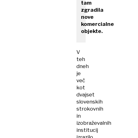
tam
zgradila
nove
komercialne
objekte.
V
teh
dneh
je
več
kot
dvajset
slovenskih
strokovnih
in
izobraževalnih
institucij
izrazilo