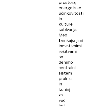
prostora,
energetske
učinkovitosti
in
kulture
sobivanja.
Med
tamkajšnjimi
inovativnimi
rešitvami
so
denimo
centralni
sistem
pralnic
in
kuhinj
za
več
kot