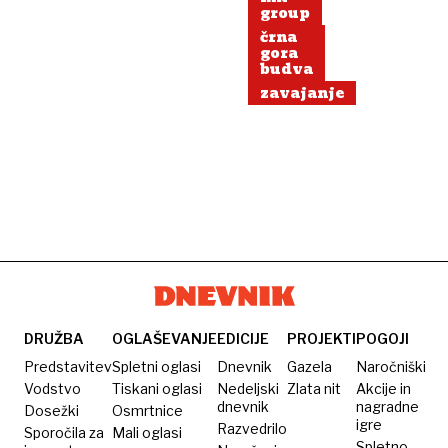
group
črna
gora
budva
zavajanje
DRUŽBA
OGLAŠEVANJE
EDICIJE
PROJEKTI
POGOJI
Predstavitev
Spletni oglasi
Dnevnik
Gazela
Naročniški
Vodstvo
Tiskani oglasi
Nedeljski
Zlata nit
Akcije in
dnevnik
nagradne
Dosežki
Osmrtnice
igre
Razvedrilo
Sporočila za
Mali oglasi
Spletno