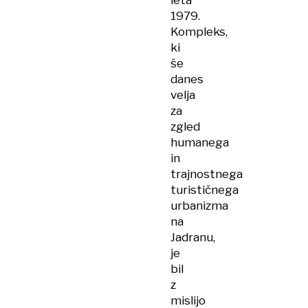
leta
1979.
Kompleks,
ki
še
danes
velja
za
zgled
humanega
in
trajnostnega
turističnega
urbanizma
na
Jadranu,
je
bil
z
mislijo