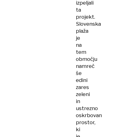
izpeljali
ta
projekt.
Slovenska
plaža
je
na
tem
območju
namreč
še
edini
zares
zeleni
in
ustrezno
oskrbovan
prostor,
ki
je