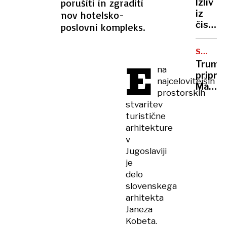
porušiti in zgraditi
Izliv
ideje,
iz
nov hotelsko-
da
čistiln
poslovni kompleks.
vesoljc
naprav
v
potok
resnici
SREČAN
Sopot
E
Z
obstaj
Trump
v
na
ORBAN
priprav
Radeč
najcelovitejših
Madža
obarva
prostorskih
izvzeti
modro
stvaritev
iz
turistične
ruskih
arhitekture
naftnih
v
sankcij
Jugoslaviji
je
delo
slovenskega
arhitekta
Janeza
Kobeta.