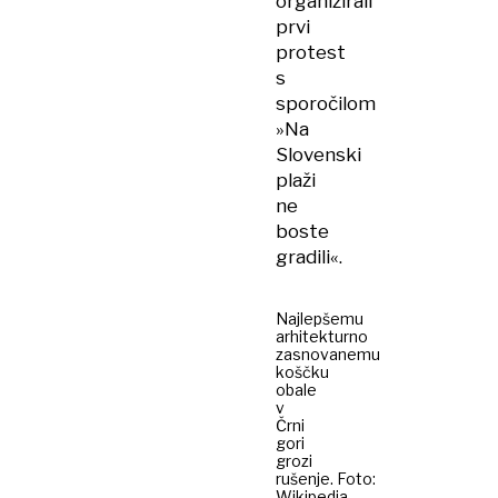
organizirali
prvi
protest
s
sporočilom
»Na
Slovenski
plaži
ne
boste
gradili«.
Najlepšemu
arhitekturno
zasnovanemu
koščku
obale
v
Črni
gori
grozi
rušenje. Foto:
Wikipedia