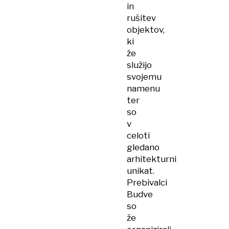
in
rušitev
objektov,
ki
že
služijo
svojemu
namenu
ter
so
v
celoti
gledano
arhitekturni
unikat.
Prebivalci
Budve
so
že