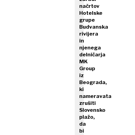
načrtov
Hotelske
grupe
Budvanska
rivijera
in
njenega
delničarja
MK
Group
iz
Beograda,
ki
nameravata
zrušiti
Slovensko
plažo,
da
bi