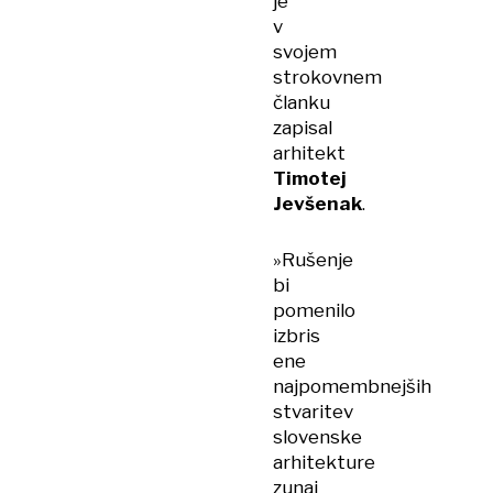
je
v
svojem
strokovnem
članku
zapisal
arhitekt
Timotej
Jevšenak
.
»Rušenje
bi
pomenilo
izbris
ene
najpomembnejših
stvaritev
slovenske
arhitekture
zunaj