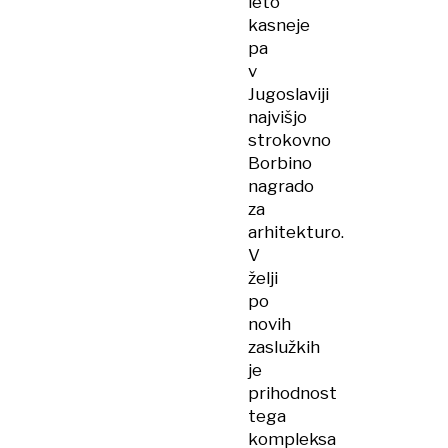
leto
kasneje
pa
v
Jugoslaviji
najvišjo
strokovno
Borbino
nagrado
za
arhitekturo.
V
želji
po
novih
zaslužkih
je
prihodnost
tega
kompleksa