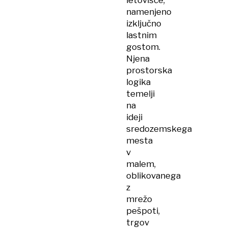
letovišče,
namenjeno
izključno
lastnim
gostom.
Njena
prostorska
logika
temelji
na
ideji
sredozemskega
mesta
v
malem,
oblikovanega
z
mrežo
pešpoti,
trgov