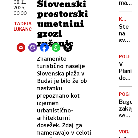
Slovenski
kupid
08. 11.
mašo
2025,
in
legel
prostorski
00.00
razbor
k
KMETIJS
umetnini
s
mladen
TADEJA
NASVET
Ste
polnim
LUKANC
nato
grozi
na
mehur
šel k
rušenje
svoji
oltarju
rastlini
opazili
POLETI
Znamenito
bele
V
turistično naselje
kepice
Planici
Slovenska plaža v
Ukrepa
do
Budvi je bilo že ob
takoj
270
nastanku
metrov
prepoznano kot
POGLOB
znan
Bugoni
izjemen
projek
zakaj
urbanistično-
poveča
se
arhitekturni
velika
nekate
dosežek. Zdaj ga
ljudje
nameravajo v celoti
VODA
oklepa