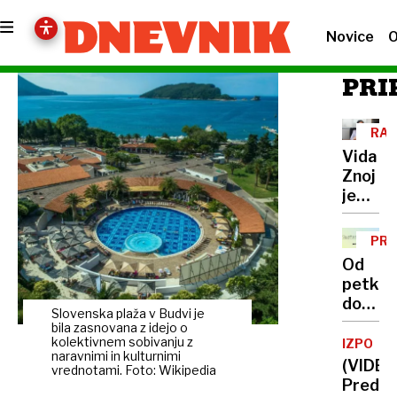
Novice
O
PRI
RAZ
OSE
Vida
POD
Znoj
je
odstopi
ministr
PRE
ne
TE
Od
namer
petka
do
Slovenska plaža v Budvi je
petka:
bila zasnovana z idejo o
muc
kolektivnem sobivanju z
IZPOVE
naravnimi in kulturnimi
krimina
(VIDEO
vrednotami. Foto: Wikipedia
pernat
Pred