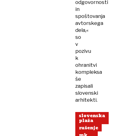
odgovornosti
in
spoštovanja
avtorskega
dela,«
so
v
pozivu
k
ohranitvi
kompleksa
še
zapisali
slovenski
arhitekti.
slovenska
plaža
rušenje
mk