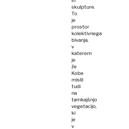
in
skulpture.
To
je
prostor
kolektivnega
bivanja,
v
katerem
je
že
Kobe
mislil
tudi
na
tamkajšnjo
vegetacijo,
ki
je
v