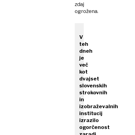
zdaj
ogrožena.
V
teh
dneh
je
več
kot
dvajset
slovenskih
strokovnih
in
izobraževalnih
institucij
izrazilo
ogorčenost
zaradi