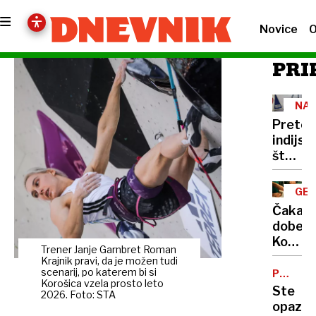
Novice
O
PRI
NAS
Pretep
indijski
študen
sprego
za
GE
Dnevni
RAZ
Čakaln
Molče
dobe:
so
Ko
ga
Trener Janje Garnbret Roman
zdravlj
Krajnik pravi, da je možen tudi
obstopi
bolnik
scenarij, po katerem bi si
PRI
in
Korošica vzela prosto leto
BESEDI
postan
Ste
pretep
2026. Foto: STA
stvar
opazili,