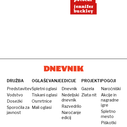
jennifer
buckley
DRUŽBA
OGLAŠEVANJE
EDICIJE
PROJEKTI
POGOJI
Predstavitev
Spletni oglasi
Dnevnik
Gazela
Naročniški
Vodstvo
Tiskani oglasi
Nedeljski
Zlata nit
Akcije in
dnevnik
nagradne
Dosežki
Osmrtnice
igre
Razvedrilo
Sporočila za
Mali oglasi
Spletno
javnost
Naročanje
mesto
edicij
Piškotki