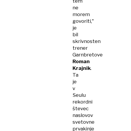
tem
ne
morem
govoriti,"
je
bil
skrivnosten
trener
Garnbretove
Roman
Krajnik
.
Ta
je
v
Seulu
rekordni
števec
naslovov
svetovne
prvakinje