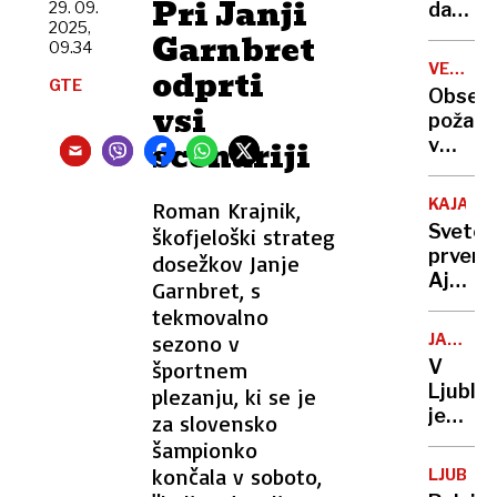
Pri Janji
poštne
29. 09.
da
2025,
številk
politiki
Garnbret
09.34
govori
VELIKA
odprti
eno,
GTE
ŠKODA
Obsež
vi pa
vsi
požar
živite
scenariji
v
drugo
Rušah
Niste
ponoči
edini
KAJAK
Roman Krajnik,
le
Svetov
škofjeloški strateg
pogasil
prvens
dosežkov Janje
vzrok
Ajda
Garnbret, s
še ni
Novak
tekmovalno
znan
že
sezono v
JAVNI
prvi
PROME
V
športnem
dan
Ljublja
plezanju, ki se je
srebrn
je
za slovensko
v
770
šampionko
posam
avtobu
končala v soboto,
krosu
LJUBLJ
postaja