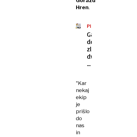
Gorazd
Hren
.
PLEZANJE
Garnbretova
do
zlatega
dvojčka
priplezala
s
srcem
"Kar
nekaj
ekip
je
prišlo
do
nas
in