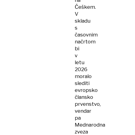
na
Češkem.
V
skladu
s
časovnim
načrtom
bi
v
letu
2026
moralo
slediti
evropsko
člansko
prvenstvo,
vendar
pa
Mednarodna
zveza