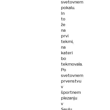
svetovnem
pokalu.
In
to
že
na
prvi
tekmi,
na
kateri
bo
tekmovala.
Po
svetovnem
prvenstvu
v
športnem
plezanju
v
Seulu