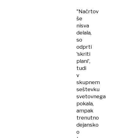
"Načrtov
še
nisva
delala,
so
odprti
'skriti
plani',
tudi
v
skupnem
seštevku
svetovnega
pokala,
ampak
trenutno
dejansko
o