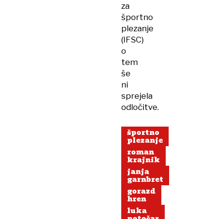
za
športno
plezanje
(IFSC)
o
tem
še
ni
sprejela
odločitve.
športno
plezanje
roman
krajnik
janja
garnbret
gorazd
hren
luka
potočar