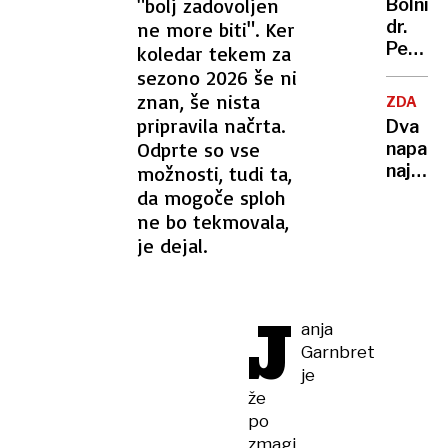
"bolj zadovoljen
Bolnišn
Kako
dr.
ne more biti". Ker
urejen
Petra
koledar tekem za
so?
Držaja:
sezono 2026 še ni
Vojašk
znan, še nista
ZDA
civilni
pripravila načrta.
Dva
prizid
Odprte so vse
napada
naj
najman
možnosti, tudi ta,
bi bil
sedem
da mogoče sploh
končan
mrtvih,
ne bo tekmovala,
leta
še
je dejal.
2028
več
ranjeni
J
anja
Garnbret
je
že
po
zmagi