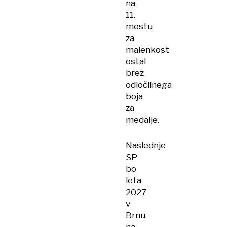
na
11.
mestu
za
malenkost
ostal
brez
odločilnega
boja
za
medalje.
Naslednje
SP
bo
leta
2027
v
Brnu