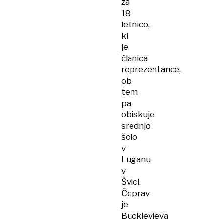
za
18-
letnico,
ki
je
članica
reprezentance,
ob
tem
pa
obiskuje
srednjo
šolo
v
Luganu
v
Švici.
Čeprav
je
Buckleyjeva