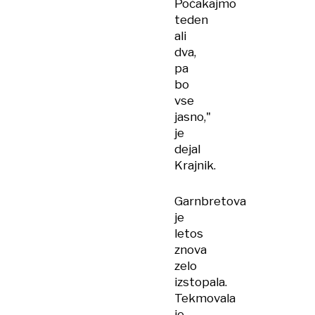
Počakajmo
teden
ali
dva,
pa
bo
vse
jasno,"
je
dejal
Krajnik.
Garnbretova
je
letos
znova
zelo
izstopala.
Tekmovala
je