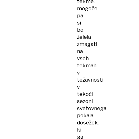
tekme,
mogoče
pa
si
bo
želela
zmagati
na
vseh
tekmah
v
težavnosti
v
tekoči
sezoni
svetovnega
pokala,
dosežek,
ki
ga