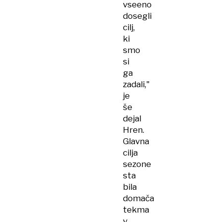
vseeno
dosegli
cilj,
ki
smo
si
ga
zadali,"
je
še
dejal
Hren.
Glavna
cilja
sezone
sta
bila
domača
tekma
v