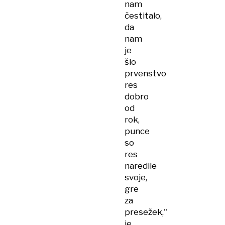
nam
čestitalo,
da
nam
je
šlo
prvenstvo
res
dobro
od
rok,
punce
so
res
naredile
svoje,
gre
za
presežek,"
je