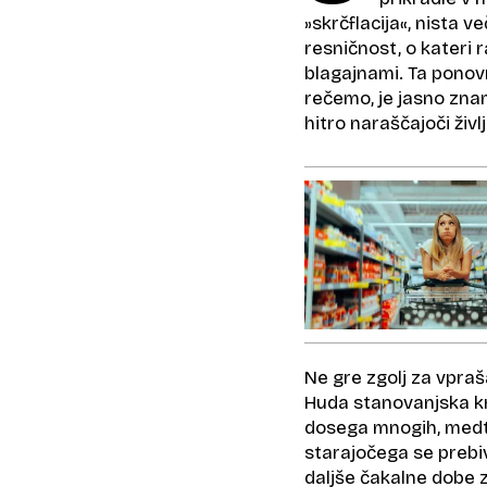
»skrčflacija«, nista 
resničnost, o kateri 
blagajnami. Ta ponov
rečemo, je jasno zna
hitro naraščajoči živl
Ne gre zgolj za vpraš
Huda stanovanjska kr
dosega mnogih, medt
starajočega se prebiv
daljše čakalne dobe 