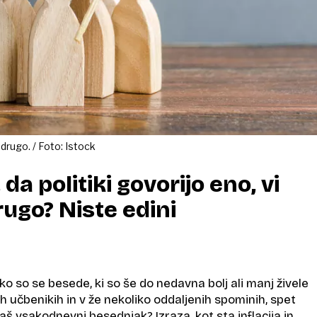
 drugo. / Foto: Istock
 da politiki govorijo eno, vi
rugo? Niste edini
ako so se besede, ki so še do nedavna bolj ali manj živele
 učbenikih in v že nekoliko oddaljenih spominih, spet
naš vsakodnevni besednjak? Izraza, kot sta inflacija in