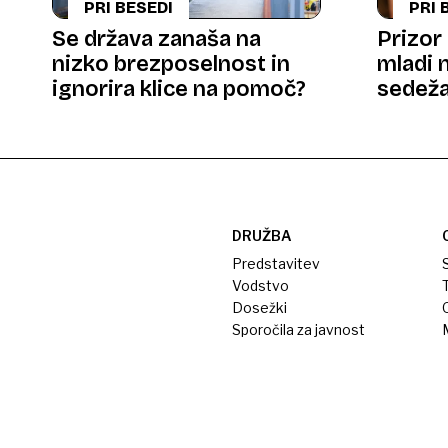
PRI BESEDI
PRI 
Se država zanaša na
Prizor
nizko brezposelnost in
mladi 
ignorira klice na pomoč?
sedeža
vseh n
DRUŽBA
Predstavitev
S
Vodstvo
T
Dosežki
Sporočila za javnost
M