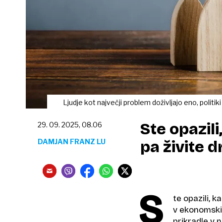
Ljudje kot največji problem doživljajo eno, politiki
Ste opazili,
29. 09. 2025, 08.06
DAMJAN FRANZ LU
pa živite d
S
te opazili, k
v ekonomskih
prikradle v 