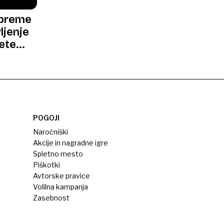
 breme
ljenje
čete
POGOJI
Naročniški
Akcije in nagradne igre
Spletno mesto
Piškotki
Avtorske pravice
Volilna kampanja
Zasebnost