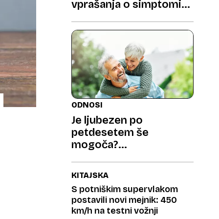
vprašanja o simptomih
in zaščiti
ODNOSI
Je ljubezen po
petdesetem še
mogoča?
Strokovnjakinja ima
spodbuden odgovor
KITAJSKA
S potniškim supervlakom
postavili novi mejnik: 450
km/h na testni vožnji