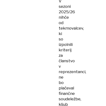
V
sezoni
2025/26
nihče
od
tekmovalcev,
ki
so
izpolnili
kriterij
za
članstvo
v
reprezentanci,
ne
bo
plačeval
finančne
soudeležbe,
kljub