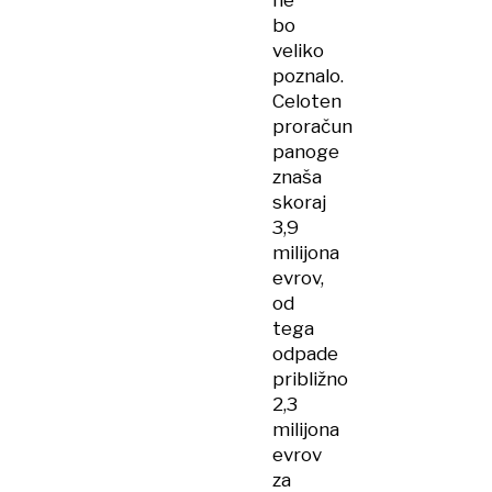
ne
bo
veliko
poznalo.
Celoten
proračun
panoge
znaša
skoraj
3,9
milijona
evrov,
od
tega
odpade
približno
2,3
milijona
evrov
za