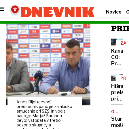
Novice
O
PRI
ZAD
OD
Kanal
C0:
Prejeli
pritožb
kdo
PRE
je
PO
Hišna
pritožn
preisk
niso
pri
razkrili
Janez Bijol (desno),
Alešu
predsednik panoge za alpsko
Hojsu:
smučanje pri SZS, in vodja
OKOLIC
panoge Matjaž Šarabon
MARIBO
Sumijo
Starejš
(levo) vstopata v tretjo
me
moški
sezono skupnega