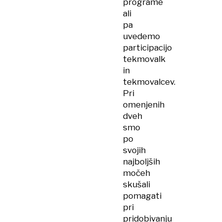
programe
ali
pa
uvedemo
participacijo
tekmovalk
in
tekmovalcev.
Pri
omenjenih
dveh
smo
po
svojih
najboljših
močeh
skušali
pomagati
pri
pridobivanju