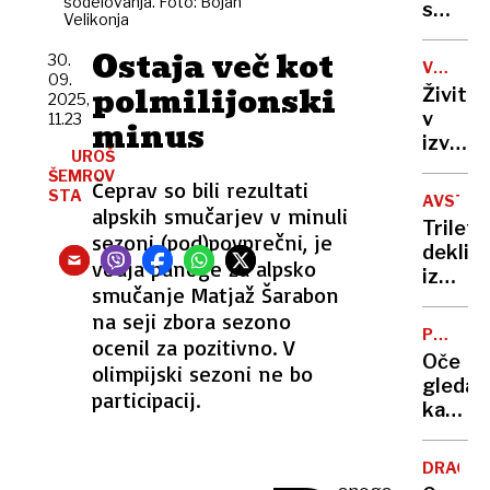
sodelovanja. Foto: Bojan
sodelo
s
Velikonja
s
pištolo
kavašk
Ostaja več kot
v
30.
VSEVED
klano
09.
roki
NEDA
polmilijonski
Živite
2025,
želel
v
11.23
minus
vstopit
izvenz
v
UROŠ
skupno
ŠEMROV
zavod
Čeprav so bili rezultati
Preveri
STA
AVSTRA
alpskih smučarjev v minuli
zakaj
Triletn
vas
sezoni (pod)povprečni, je
deklic
pri
vodja panoge za alpsko
izginila
50-
smučanje Matjaž Šarabon
leta
ih
na seji zbora sezono
1970.
lahko
PONARE
ocenil za pozitivno. V
Po
LISTIN
skrbi
Oče
olimpijski sezoni ne bo
priljub
za
gledal,
podka
participacij.
dedišč
kako
so
so
se
aretira
javile
DRAGIN
sina: