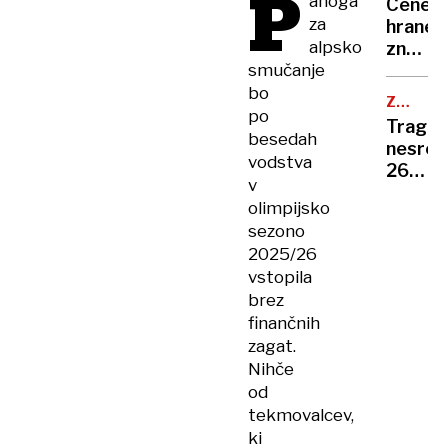
P
anoga
priče
Cene
»Vedel
za
hrane
so,
alpsko
znova
kdo
smučanje
narašča
sem,
vlada
bo
ker
ZAPELJ
temu
po
S
so
Tragič
napove
CESTE
besedah
mi
nesreč
novo
vodstva
sledili«
26-
vojno
v
letnik
olimpijsko
umrl
sezono
na
2025/26
cesti
vstopila
med
brez
Vrhnik
finančnih
in
zagat.
Logat
Nihče
od
tekmovalcev,
ki