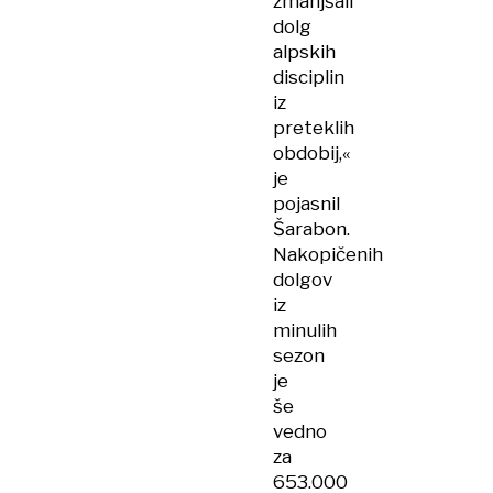
zmanjšali
dolg
alpskih
disciplin
iz
preteklih
obdobij,«
je
pojasnil
Šarabon.
Nakopičenih
dolgov
iz
minulih
sezon
je
še
vedno
za
653.000