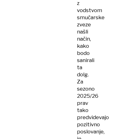
z
vodstvom
smučarske
zveze
našli
način,
kako
bodo
sanirali
ta
dolg.
Za
sezono
2025/26
prav
tako
predvidevajo
pozitivno
poslovanje,
in