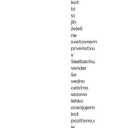
kot
bi
si
jih
želeli
na
svetovnem
prvenstvu
v
Saalbachu,
vendar
še
vedno
celotno
sezono
lahko
ocenjujem
kot
pozitivno,«
je