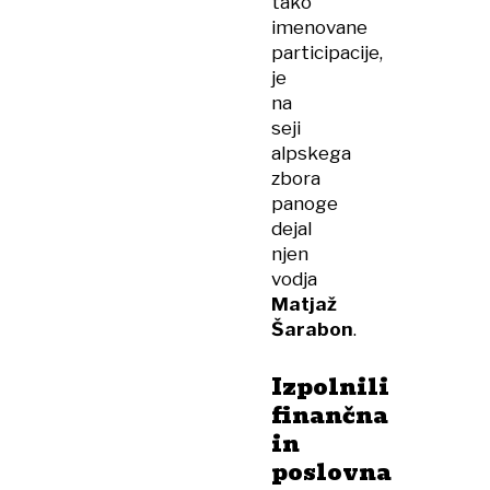
tako
imenovane
participacije,
je
na
seji
alpskega
zbora
panoge
dejal
njen
vodja
Matjaž
Šarabon
.
Izpolnili
finančna
in
poslovna