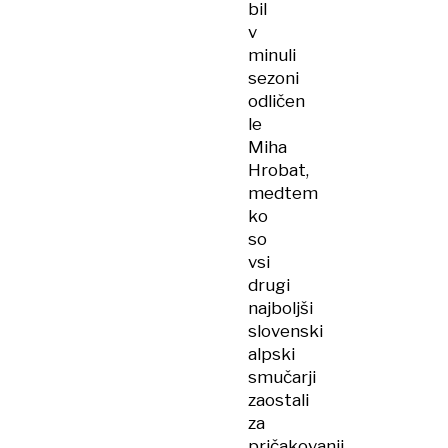
bil
v
minuli
sezoni
odličen
le
Miha
Hrobat,
medtem
ko
so
vsi
drugi
najboljši
slovenski
alpski
smučarji
zaostali
za
pričakovanji.