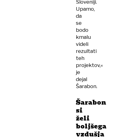
Sloveniji.
Upamo,
da
se
bodo
kmalu
videli
rezultati
teh
projektov,«
je
dejal
Šarabon.
Šarabon
si
želi
boljšega
vzdušja