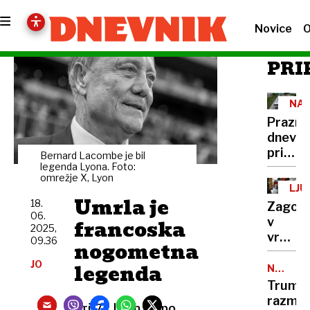
Novice
O
PRI
NAS
Prazni
dnevi
prinaša
Bernard Lacombe je bil
prome
legenda Lyona. Foto:
omrežje X, Lyon
zastoje
LJU
Kako
Umrla je
18.
Zagore
se
06.
francoska
v
izognit
2025,
vrtcu
09.36
gneči
nogometna
na
na
JO
legenda
Viču,
NOVI
sloven
NAPADI
poškod
Trump
cestah
ni
razmišl
Pri 72 letih je po