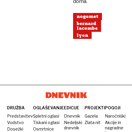
doma.
nogomet
bernard
lacombe
lyon
DRUŽBA
OGLAŠEVANJE
EDICIJE
PROJEKTI
POGOJI
Predstavitev
Spletni oglasi
Dnevnik
Gazela
Naročniški
Vodstvo
Tiskani oglasi
Nedeljski
Zlata nit
Akcije in
dnevnik
nagradne
Dosežki
Osmrtnice