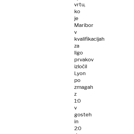
vrtu,
ko
je
Maribor
v
kvalifikacijah
za
ligo
prvakov
izločil
Lyon
po
zmagah
z
1:0
v
gosteh
in
2:0