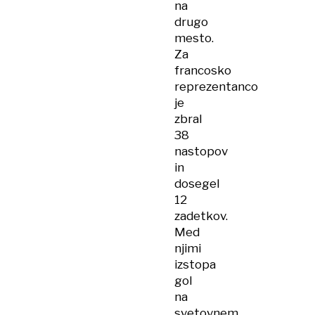
na
drugo
mesto.
Za
francosko
reprezentanco
je
zbral
38
nastopov
in
dosegel
12
zadetkov.
Med
njimi
izstopa
gol
na
svetovnem