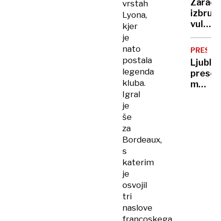
Zaradi
vrstah
izbruh
Lyona,
vulkan
kjer
odpove
je
leti
nato
PRESTO
in
postala
Ljublja
opozor
legenda
preseg
pred
kluba.
mejo
nevarn
Igral
300.0
je
prebiv
– ali
še
na
za
račun
Bordeaux,
manjši
s
krajev
katerim
je
osvojil
tri
naslove
francoskega