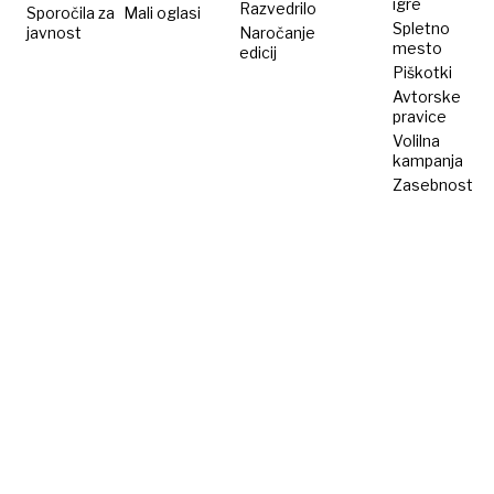
igre
Razvedrilo
Sporočila za
Mali oglasi
Spletno
javnost
Naročanje
mesto
edicij
Piškotki
Avtorske
pravice
Volilna
kampanja
Zasebnost