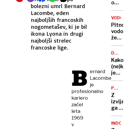
o
bolezni umrl Bernard
ameri
Lacombe, eden
napad
VODOVO
najboljših francoskih
na
Pitno
nogometašev, ki je bil
Iran
vodo
ikona Lyona in drugi
že
najboljši strelec
dva
francoske lige.
mesec
DAVČNI
kupuje
PRIMEŽ
Kako
v
B
(ne)ko
trgovin
ernard
je
Lacombe
Sloveni
je
POSKUS
profesionalno
UBOJA
Z
kariero
izvija
začel
ga je
leta
le
1969
blago
INDONEZ
v
“udaril