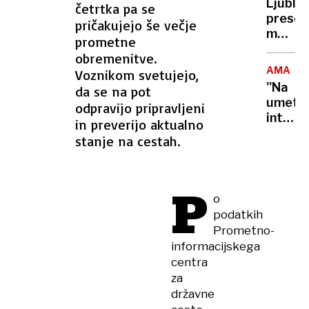
Ljublja
četrtka pa se
preseg
pričakujejo še večje
mejo
prometne
300.0
obremenitve.
prebiv
AMAZO
Voznikom svetujejo,
– ali
''Na
da se na pot
na
umetn
odpravijo pripravljeni
račun
inteli
in preverijo aktualno
manjši
glejte
stanje na cestah.
krajev
kot
na
sodelav
P
o
podatkih
Prometno-
informacijskega
centra
za
državne