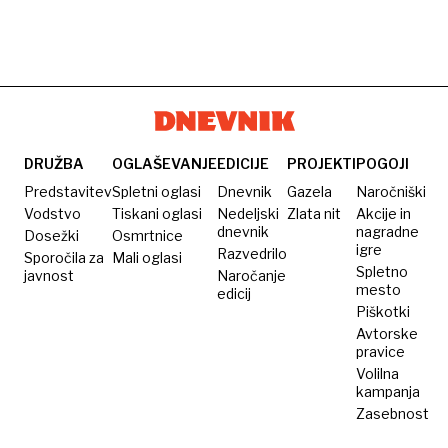
DRUŽBA
OGLAŠEVANJE
EDICIJE
PROJEKTI
POGOJI
Predstavitev
Spletni oglasi
Dnevnik
Gazela
Naročniški
Vodstvo
Tiskani oglasi
Nedeljski
Zlata nit
Akcije in
dnevnik
nagradne
Dosežki
Osmrtnice
igre
Razvedrilo
Sporočila za
Mali oglasi
Spletno
javnost
Naročanje
mesto
edicij
Piškotki
Avtorske
pravice
Volilna
kampanja
Zasebnost