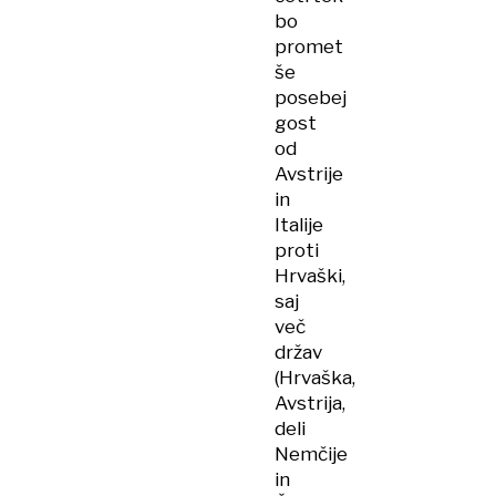
bo
promet
še
posebej
gost
od
Avstrije
in
Italije
proti
Hrvaški,
saj
več
držav
(Hrvaška,
Avstrija,
deli
Nemčije
in