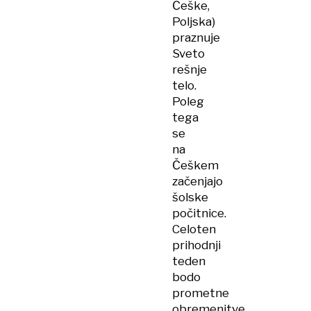
Češke,
Poljska)
praznuje
Sveto
rešnje
telo.
Poleg
tega
se
na
Češkem
začenjajo
šolske
počitnice.
Celoten
prihodnji
teden
bodo
prometne
obremenitve