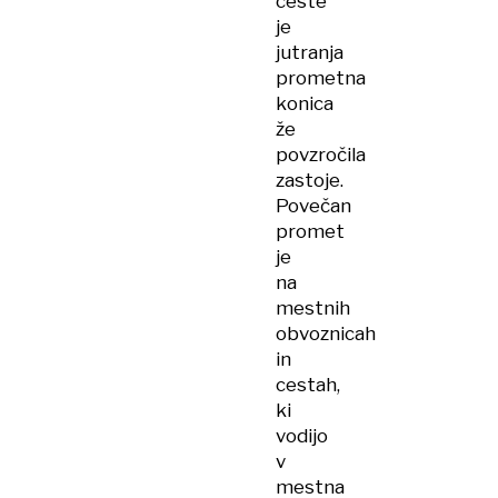
ceste
je
jutranja
prometna
konica
že
povzročila
zastoje.
Povečan
promet
je
na
mestnih
obvoznicah
in
cestah,
ki
vodijo
v
mestna