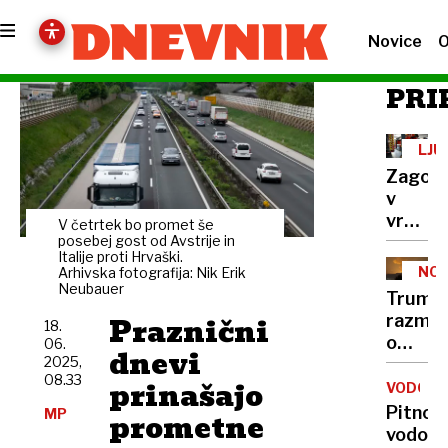
Novice
O
PRI
LJU
Zagore
v
vrtcu
V četrtek bo promet še
na
posebej gost od Avstrije in
Italije proti Hrvaški.
Viču,
NOV
Arhivska fotografija: Nik Erik
poškod
Neubauer
NAP
Trump
ni
Praznični
razmišl
18.
o
06.
dnevi
2025,
ameri
08.33
prinašajo
napad
VODOVO
na
Pitno
MP
prometne
Iran
vodo