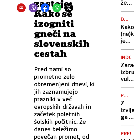
zastoje:
že
dva
Kako se
mesec
DAVČNI
izogniti
kupuje
PRIMEŽ
Kako
gneči na
v
(ne)ko
trgovin
slovenskih
je
Sloveni
cestah
INDONEZ
Zaradi
Pred nami so
izbruh
prometno zelo
vulkan
obremenjeni dnevi, ki
odpove
jih zaznamujejo
leti
POSKUS
prazniki v več
in
UBOJA
Z
evropskih državah in
opozor
izvija
začetek poletnih
pred
ga je
nevarn
šolskih počitnic. Že
le
danes beležimo
blago
PRESTO
povečan promet, od
“udaril