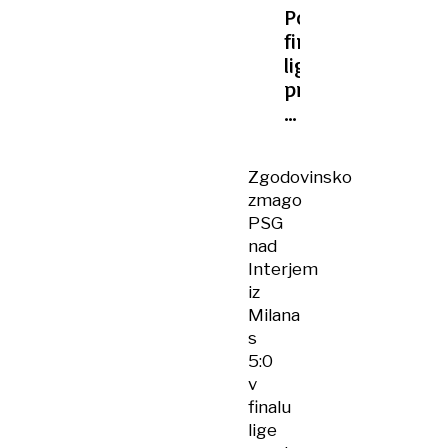
ŠTAMCAR
Po
finalu
lige
prvakov:
nogomet,
Izraelci
in
Zgodovinsko
Orban
zmago
PSG
nad
Interjem
iz
Milana
s
5:0
v
finalu
lige