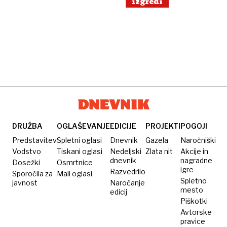
izgredi
DRUŽBA
OGLAŠEVANJE
EDICIJE
PROJEKTI
POGOJI
Predstavitev
Spletni oglasi
Dnevnik
Gazela
Naročniški
Vodstvo
Tiskani oglasi
Nedeljski
Zlata nit
Akcije in
dnevnik
nagradne
Dosežki
Osmrtnice
igre
Razvedrilo
Sporočila za
Mali oglasi
Spletno
javnost
Naročanje
mesto
edicij
Piškotki
Avtorske
pravice