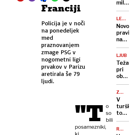
daljša
milijon
Franciji
za
evrov
45
bomo
LETALS
minut
Policija je v noči
kupili
DRUŽBE
Novo
franco
na ponedeljek
pravilo
samov
med
na
havbic
praznovanjem
letih
zmage PSG v
iz
LJUBLJ
nogometni ligi
Ljublja
Težave
prvakov v Parizu
v
pri
Carigr
aretirala še 79
obnovi
Če
ljudi.
stavbe
ga
v
kršite,
ZGORNJ
stare
GRUŠKO
sledi
V
"T
mestn
kazen
o
turšk
jedru
tovorn
so
našli
bili
truplo
posamezniki,
RAZVOJ
ki
TEHNOL