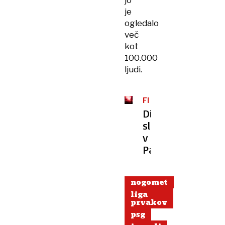
jo
je
ogledalo
več
kot
100.000
ljudi.
FINALE
LIGE
Divje
PRVAKOV
slavje
v
Parizu
nogomet
liga
prvakov
psg