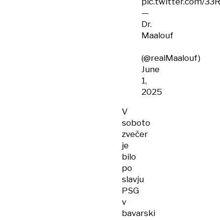
pic.twitter.com/
—
Dr.
Maalouf
(@realMaalouf)
June
1,
2025
V
soboto
zvečer
je
bilo
po
slavju
PSG
v
bavarski