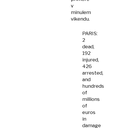
v
minulem
vikendu.
PARIS:
2
dead,
192
injured,
426
arrested,
and
hundreds
of
millions
of
euros
in
damage