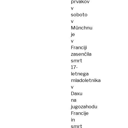
prvakov
v
soboto
v
Münchnu
je
v
Franciji
zasenčila
smrt
17-
letnega
mladoletnika
v
Daxu
na
jugozahodu
Francije
in
smrt