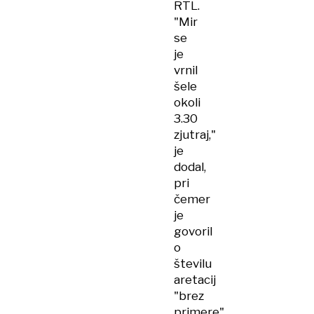
RTL.
"Mir
se
je
vrnil
šele
okoli
3.30
zjutraj,"
je
dodal,
pri
čemer
je
govoril
o
številu
aretacij
"brez
primere"