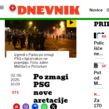
Novice
O
PRI
KAM
Policija
išče
nevarn
Izgredi v Parizu po zmagi
osumlj
PSG v ligi prvakov ne
pojenjajo. Foto: Julien
z
SPR
Mattia/Le Pictorium
ostrim
URE
Pot
Po zmagi
predm
02. 06.
od
2025,
naj
PSG
Medvo
10.09
bi
do
nove
poškod
GTE
Ljublja
NAKUP
dva
aretacije
OROŽJA
zaradi
Za
sorodn
zastoj
v
170