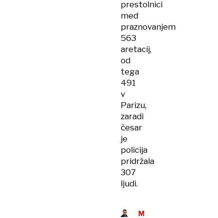
prestolnici
med
praznovanjem
563
aretacij,
od
tega
491
v
Parizu,
zaradi
česar
je
policija
pridržala
307
ljudi.
MIHA