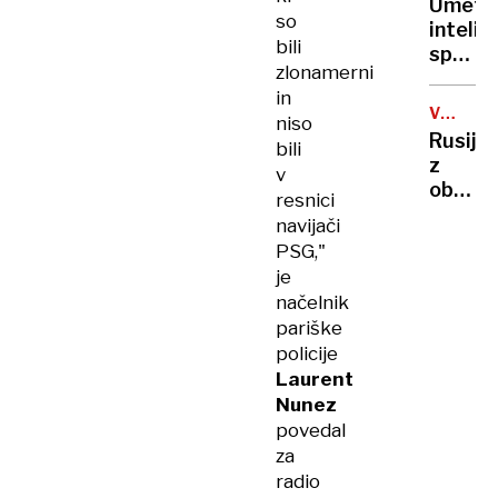
Umetn
so
inteli
bili
spremi
zlonamerni
poklice
in
nekate
VOJNA
niso
že
V
Rusija
bili
izgublj
UKRAJIN
z
v
službe
obsež
resnici
obstre
navijači
Harkiv
PSG,"
več
je
oseb
načelnik
ranjeni
pariške
policije
Laurent
Nunez
povedal
za
radio