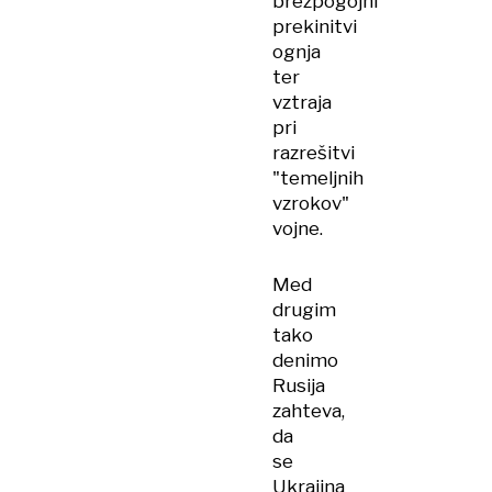
brezpogojni
prekinitvi
ognja
ter
vztraja
pri
razrešitvi
"temeljnih
vzrokov"
vojne.
Med
drugim
tako
denimo
Rusija
zahteva,
da
se
Ukrajina