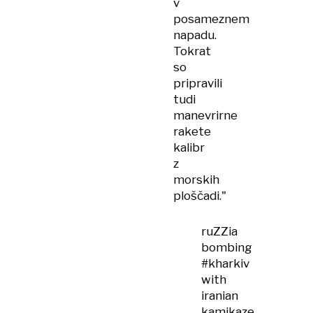
v
posameznem
napadu.
Tokrat
so
pripravili
tudi
manevrirne
rakete
kalibr
z
morskih
ploščadi."
ruZZia
bombing
#kharkiv
with
iranian
kamikaze