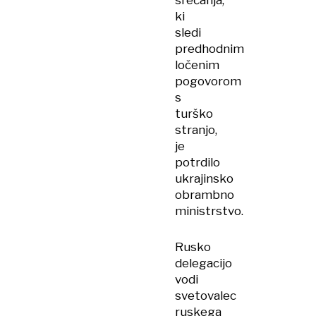
srečanja,
ki
sledi
predhodnim
ločenim
pogovorom
s
turško
stranjo,
je
potrdilo
ukrajinsko
obrambno
ministrstvo.
Rusko
delegacijo
vodi
svetovalec
ruskega