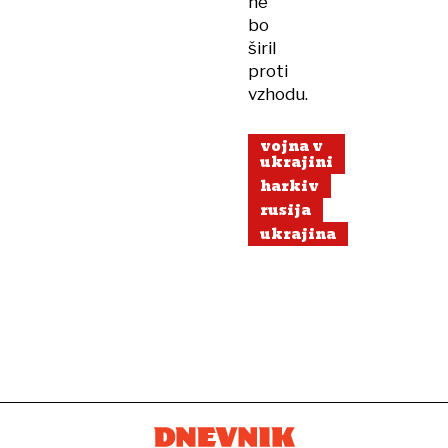
ne
bo
širil
proti
vzhodu.
vojna v
ukrajini
harkiv
rusija
ukrajina