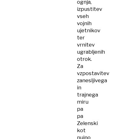
ognja,
izpustitev
vseh
vojnih
ujetnikov
ter
vrnitev
ugrabljenih
otrok.
Za
vzpostavitev
zanesljivega
in
trajnega
miru
pa
pa
Zelenski
kot
nujno