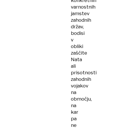
konkretnih
varnostnih
jamstev
zahodnih
držav,
bodisi
v
obliki
zaščite
Nata
ali
prisotnosti
zahodnih
vojakov
na
območju,
na
kar
pa
ne