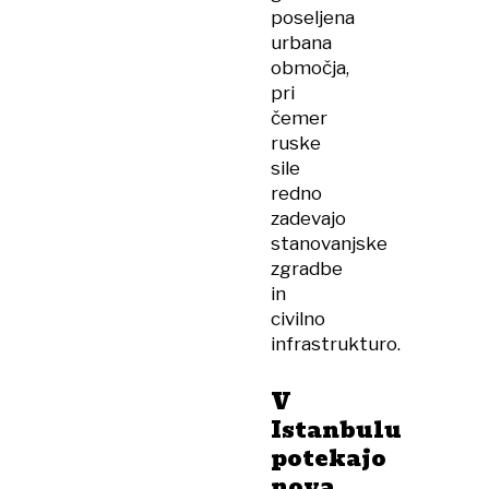
poseljena
urbana
območja,
pri
čemer
ruske
sile
redno
zadevajo
stanovanjske
zgradbe
in
civilno
infrastrukturo.
V
Istanbulu
potekajo
nova