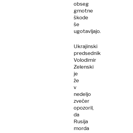
obseg
gmotne
škode
še
ugotavljajo.
Ukrajinski
predsednik
Volodimir
Zelenski
je
že
v
nedeljo
zvečer
opozoril,
da
Rusija
morda