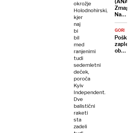
(ANAL
okrožje
zabode
Zmaga
Holodnohirski,
očeta
Nawro
kjer
in
je
mater
naj
začete
GORE
bi
volilne
Poškod
bil
kampa
zapleza
med
obnemo
ranjenimi
Reševa
tudi
posred
sedemletni
kar
deček,
devetk
poroča
Kyiv
Independent.
Dve
balistični
raketi
sta
zadeli