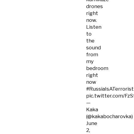
drones
right
now.
Listen
to
the
sound
from
my
bedroom
right
now
#RussiaIsATerroris
pic.twitter.com/F
—
Kaka
(@kakabocharovka)
June
2,