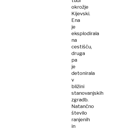
tudi
okrožje
Kijevski.
Ena
je
eksplodirala
na
cestišču,
druga
pa
je
detonirala
v
bližini
stanovanjskih
zgradb.
Natančno
število
ranjenih
in