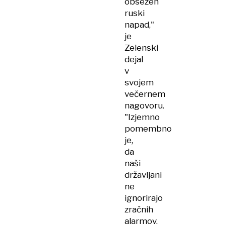
obsežen
ruski
napad,"
je
Zelenski
dejal
v
svojem
večernem
nagovoru.
"Izjemno
pomembno
je,
da
naši
državljani
ne
ignorirajo
zračnih
alarmov.