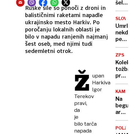
in
šel s
Ruske sile so ponoči z droni in
kurilno
47
balističnimi raketami napadle
olje
strupe
SLOVO
ukrajinsko mesto Harkiv. Po
gadi
Umrl
poročanju lokalnih oblasti je
nekdan
bilo v napadu ranjenih najmanj
pevec
šest oseb, med njimi tudi
kultne
sedemletni otrok.
sloven
ZPS
skupin
Kolekt
tožba
Ž
proti
upan
Gen-
Harkiva
I
Igor
KAMNIK
zaradi
Terekov
Na
podraž
pravi,
begu
elektr
da
aretira
je
kamni
bilo tarča
gostiln
POLJSK
napada
ki je