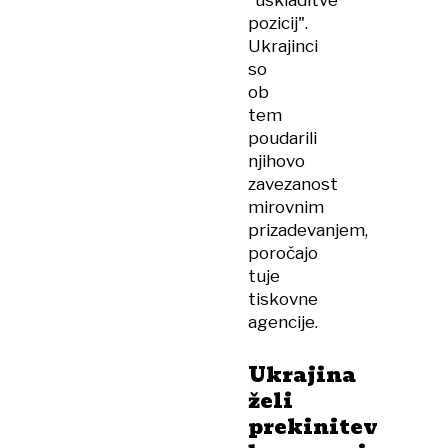
"uskladitve
pozicij".
Ukrajinci
so
ob
tem
poudarili
njihovo
zavezanost
mirovnim
prizadevanjem,
poročajo
tuje
tiskovne
agencije.
Ukrajina
želi
prekinitev