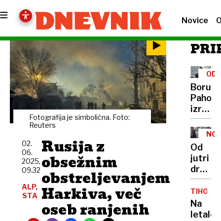
Novice
O
PRI
ODZ
Borut
Pahor
izrael
Fotografija je simbolična. Foto:
pobijan
Reuters
civilis
NOV
Rusija z
v
CEN
02.
Od
Gazi
06.
obsežnim
jutri
2025,
''ne
dražji
09.32
obstreljevanjem
bi
bencin,
ocenil
ALP,
Harkiva, več
cenejš
TIHOTA
kot
STA
bosta
Na
oseb ranjenih
genocid
dizel
letalo