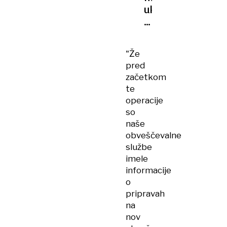
ukrajinski
droni
poleteli
s
"Že
tovornjakov
pred
sredi
začetkom
Rusije
te
operacije
so
naše
obveščevalne
službe
imele
informacije
o
pripravah
na
nov