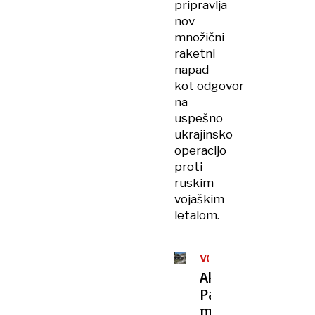
pripravlja
nov
množični
raketni
napad
kot odgovor
na
uspešno
ukrajinsko
operacijo
proti
ruskim
vojaškim
letalom.
VOJNA
Akcija
Pajkova
mreža: