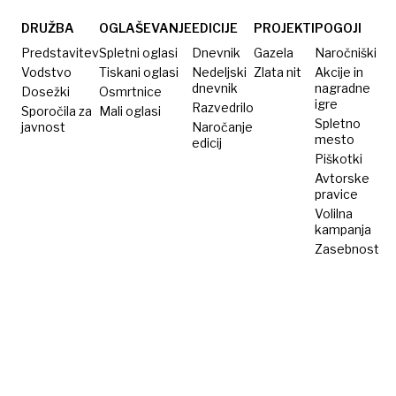
DRUŽBA
OGLAŠEVANJE
EDICIJE
PROJEKTI
POGOJI
Predstavitev
Spletni oglasi
Dnevnik
Gazela
Naročniški
Vodstvo
Tiskani oglasi
Nedeljski
Zlata nit
Akcije in
dnevnik
nagradne
Dosežki
Osmrtnice
igre
Razvedrilo
Sporočila za
Mali oglasi
Spletno
javnost
Naročanje
mesto
edicij
Piškotki
Avtorske
pravice
Volilna
kampanja
Zasebnost