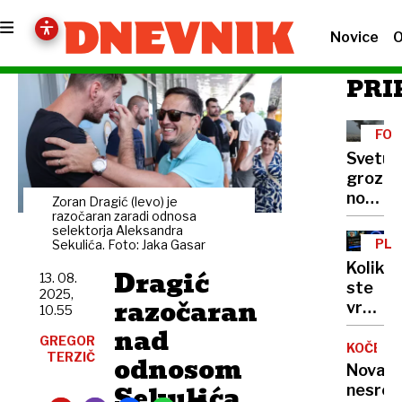
Novice
O
PRI
FOR
POL
Svetu
grozi
nova
Zoran Dragić (levo) je
vojna,
razočaran zaradi odnosa
selektorja Aleksandra
morda
PLA
Sekulića. Foto: Jaka Gasar
že
ALI
Koliko
Dragić
NE
konec
13. 08.
ste
2025,
poletja
razočaran
vredni
10.55
za
nad
GREGOR
faceb
KOČEVJ
TERZIČ
odnosom
in
Nova
instag
Sekulića
nesreč