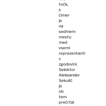
točk,
s
čimer
je
na
sedmem
mestu
med
vsemi
reprezentanti
v
zgodovini.
Selektor
Aleksander
Sekulić
je
ob
tem
prečrtal