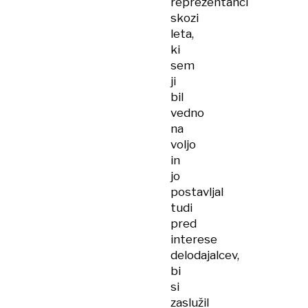
reprezentanci
skozi
leta,
ki
sem
ji
bil
vedno
na
voljo
in
jo
postavljal
tudi
pred
interese
delodajalcev,
bi
si
zaslužil