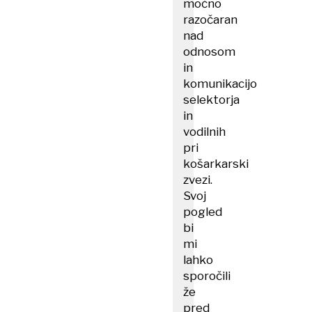
močno
razočaran
nad
odnosom
in
komunikacijo
selektorja
in
vodilnih
pri
košarkarski
zvezi.
Svoj
pogled
bi
mi
lahko
sporočili
že
pred