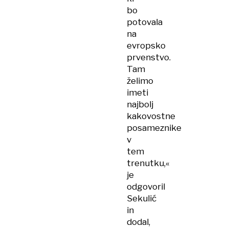
bo
potovala
na
evropsko
prvenstvo.
Tam
želimo
imeti
najbolj
kakovostne
posameznike
v
tem
trenutku,«
je
odgovoril
Sekulić
in
dodal,