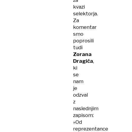
za
kvazi
selektorja.
Za
komentar
smo
poprosili
tudi
Zorana
Dragića
,
ki
se
nam
je
odzval
z
naslednjim
zapisom:
»Od
reprezentance