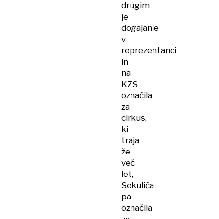
drugim
je
dogajanje
v
reprezentanci
in
na
KZS
označila
za
cirkus,
ki
traja
že
več
let,
Sekulića
pa
označila