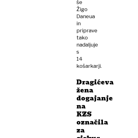
še
Žigo
Daneua
in
priprave
tako
nadaljuje
s
14
košarkarji.
Dragićeva
žena
dogajanje
na
KZS
označila
za