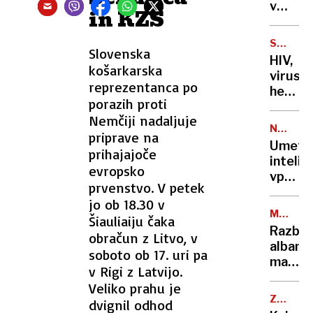
Več,
v
in KZS
kot
Melami
si
delave
SPOLNE
mislite
Slovenska
huje
BOLEZN
HIV,
poškod
košarkarska
virusni
reprezentanca po
hepatit
porazih proti
gonore
Nemčiji nadaljuje
sifilis
NEVARN
priprave na
…
POČETJ
Umetn
prihajajoče
Porast
inteli
okužb
evropsko
vpraša
in
prvenstvo. V petek
za
nove
jo ob 18.30 v
zdravn
grožnj
MEDNA
Šiauliaiju čaka
nasvet
OPERAC
Razbili
obračun z Litvo, v
in
albans
soboto ob 17. uri pa
pristal
mafijo:
v
v Rigi z Latvijo.
tihotap
bolnišn
Veliko prahu je
tone
ZDRAVN
dvignil odhod
kokain
NASVET