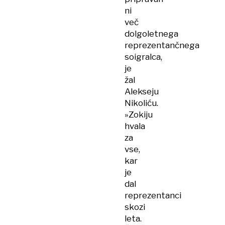
ni
več
dolgoletnega
reprezentančnega
soigralca,
je
žal
Alekseju
Nikoliću.
»Zokiju
hvala
za
vse,
kar
je
dal
reprezentanci
skozi
leta.