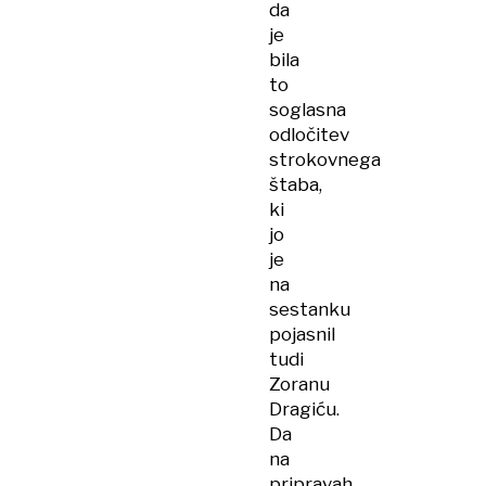
da
je
bila
to
soglasna
odločitev
strokovnega
štaba,
ki
jo
je
na
sestanku
pojasnil
tudi
Zoranu
Dragiću.
Da
na
pripravah