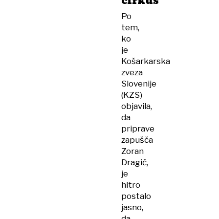
cirkus
Po
tem,
ko
je
Košarkarska
zveza
Slovenije
(KZS)
objavila,
da
priprave
zapušča
Zoran
Dragić,
je
hitro
postalo
jasno,
da