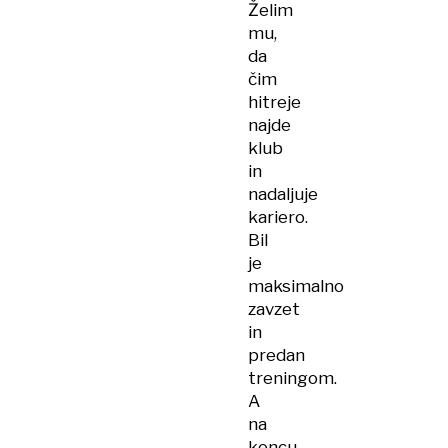
Želim
mu,
da
čim
hitreje
najde
klub
in
nadaljuje
kariero.
Bil
je
maksimalno
zavzet
in
predan
treningom.
A
na
koncu