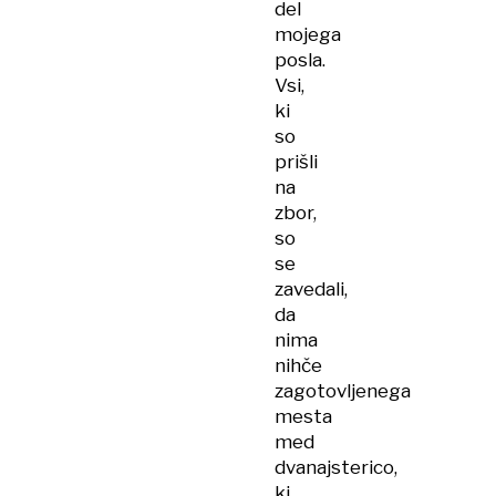
del
mojega
posla.
Vsi,
ki
so
prišli
na
zbor,
so
se
zavedali,
da
nima
nihče
zagotovljenega
mesta
med
dvanajsterico,
ki