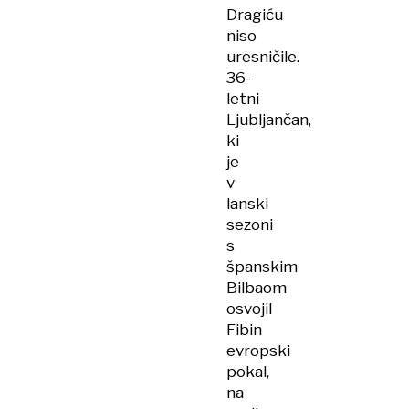
Dragiću
niso
uresničile.
36-
letni
Ljubljančan,
ki
je
v
lanski
sezoni
s
španskim
Bilbaom
osvojil
Fibin
evropski
pokal,
na