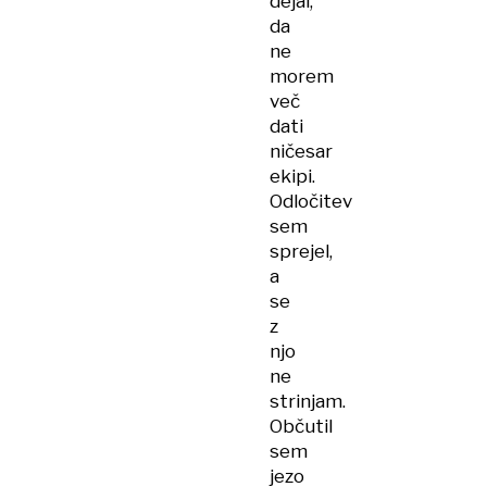
dejal,
da
ne
morem
več
dati
ničesar
ekipi.
Odločitev
sem
sprejel,
a
se
z
njo
ne
strinjam.
Občutil
sem
jezo