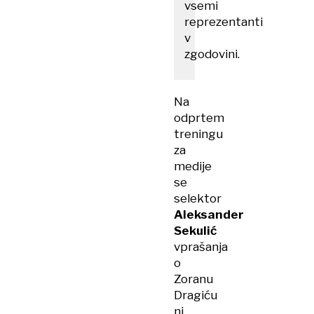
vsemi
reprezentanti
v
zgodovini.
Na
odprtem
treningu
za
medije
se
selektor
Aleksander
Sekulić
vprašanja
o
Zoranu
Dragiću
ni