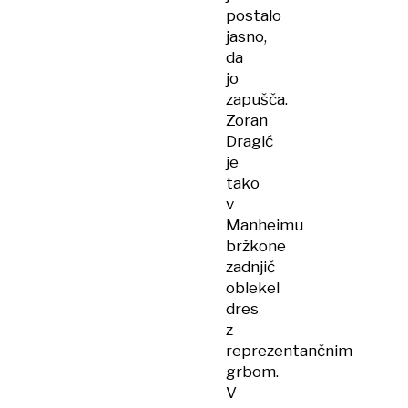
postalo
jasno,
da
jo
zapušča.
Zoran
Dragić
je
tako
v
Manheimu
bržkone
zadnjič
oblekel
dres
z
reprezentančnim
grbom.
V