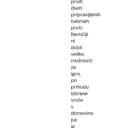
prvih
dveh
pripravljalnih
tekmah
proti
Nemčiji
ni
dobil
veliko
možnosti
za
igro,
po
prihodu
izbrane
vrste
v
domovino
pa
je