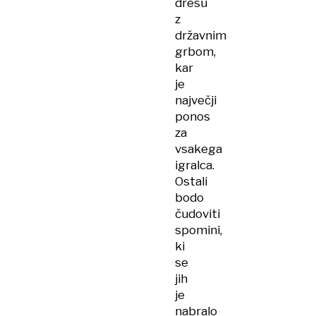
dresu
z
državnim
grbom,
kar
je
največji
ponos
za
vsakega
igralca.
Ostali
bodo
čudoviti
spomini,
ki
se
jih
je
nabralo