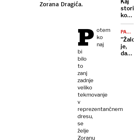
Kaj
Zorana Dragića.
in
storiti,
oprali
ko
milijon
mleko
P
evrov
ni
otem
PALESTI
vaš
ko
PELÉ
''Žalos
prijatel
naj
je,
bi
da
bilo
mora
to
umreti
zanj
nogome
zadnje
da bi
veliko
začeli
glasne
tekmovanje
govorit
v
o
reprezentančnem
dogajan
dresu,
se
želje
Zoranu