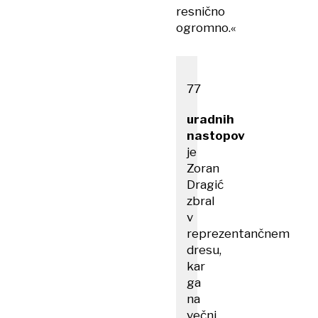
resnično
ogromno.«
77
uradnih
nastopov
je
Zoran
Dragić
zbral
v
reprezentančnem
dresu,
kar
ga
na
večni