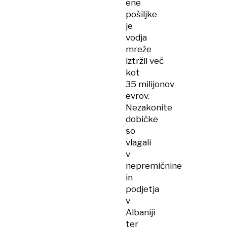
ene
pošiljke
je
vodja
mreže
iztržil več
kot
35 milijonov
evrov.
Nezakonite
dobičke
so
vlagali
v
nepremičnine
in
podjetja
v
Albaniji
ter