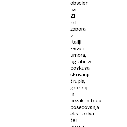
obsojen
na
21
let
zapora
v
Italiji
zaradi
umora,
ugrabitve,
poskusa
skrivanja
trupla,
groženj
in
nezakonitega
posedovanja
eksploziva
ter
orožja.