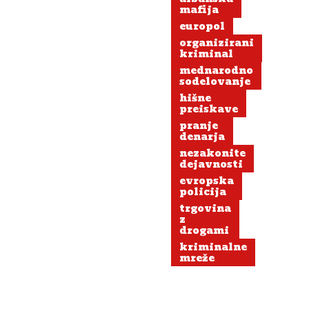
mafije?
mafija
europol
organizirani
kriminal
mednarodno
sodelovanje
hišne
preiskave
pranje
denarja
nezakonite
dejavnosti
evropska
policija
trgovina
z
drogami
kriminalne
mreže