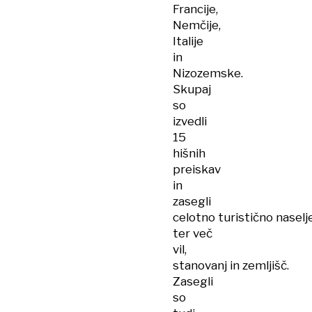
Francije,
Nemčije,
Italije
in
Nizozemske.
Skupaj
so
izvedli
15
hišnih
preiskav
in
zasegli
celotno turistično naselj
ter več
vil,
stanovanj in zemljišč.
Zasegli
so