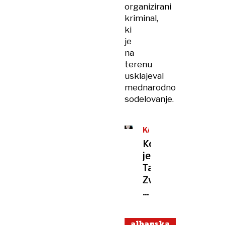
organizirani
kriminal,
ki
je
na
terenu
usklajeval
mednarodno
sodelovanje.
KAVAŠKI
KLAN
Kdo
je
Tamara
Zvicer,
prva
dama
balkanske
albanska