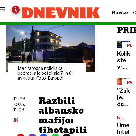
Novice
O
PRI
PLA
ALI
Koliko
NE
ste
vredni
Mednarodna policijska
za
operacija je potekala 7. in 8.
avgusta. Foto: Europol
faceb
PAL
in
PEL
''Žalos
instag
Razbili
je,
13. 08.
Več,
da
2025,
kot
albansko
12.08
mora
si
mafijo:
umreti
NEVARN
mislite
JK
POČETJ
nogome
Umetn
tihotapili
da bi
inteli