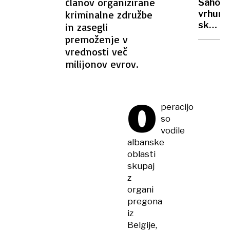
članov organizirane
Šahovs
Luki
kriminalne združbe
vrhunc
plačev
skozi
in zasegli
vrtogl
arhivs
premoženje v
odškod
posnet
vrednosti več
zanima
milijonov evrov.
javnost
je
bilo
O
zares
peracijo
veliko
so
vodile
albanske
oblasti
skupaj
z
organi
pregona
iz
Belgije,