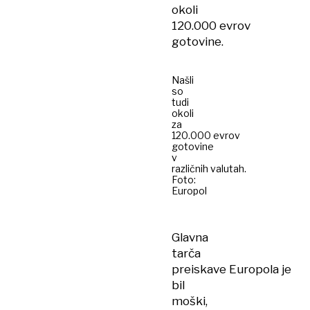
okoli
120.000 evrov
gotovine.
Našli
so
tudi
okoli
za
120.000 evrov
gotovine
v
različnih valutah.
Foto:
Europol
Glavna
tarča
preiskave Europola je
bil
moški,