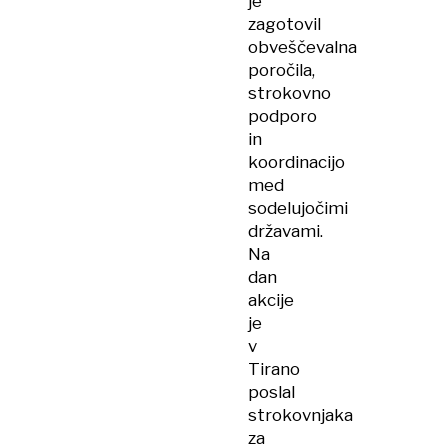
je
zagotovil
obveščevalna
poročila,
strokovno
podporo
in
koordinacijo
med
sodelujočimi
državami.
Na
dan
akcije
je
v
Tirano
poslal
strokovnjaka
za