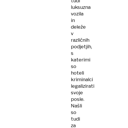
tudi
luksuzna
vozila
in
deleže
v
različnih
podjetjih,
s
katerimi
so
hoteli
kriminalci
legalizirati
svoje
posle.
Našli
so
tudi
za