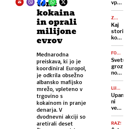
tone
začeli
vpraša
glasne
za
kokaina
govorit
zdravn
ZDRAVN
in oprali
o
nasvet
NASVET
Kaj
dogajan
milijone
in
storiti,
zaradi
evrov
ko
halucin
mleko
pristal
ni
v
FOREIG
Mednarodna
vaš
POLICY
bolnišn
Svetu
preiskava, ki jo je
prijatel
grozi
koordiniral Europol,
nova
je odkrila obsežno
vojna,
albansko mafijsko
morda
mrežo, vpleteno v
LUKA
že
KOPER
trgovino s
Upanja
konec
ni
kokainom in pranje
poletja
več,
denarja. V
nekdan
dvodnevni akciji so
nadzor
aretirali deset
RAZSTA
morajo