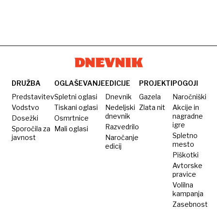
DRUŽBA
OGLAŠEVANJE
EDICIJE
PROJEKTI
POGOJI
Predstavitev
Spletni oglasi
Dnevnik
Gazela
Naročniški
Vodstvo
Tiskani oglasi
Nedeljski
Zlata nit
Akcije in
dnevnik
nagradne
Dosežki
Osmrtnice
igre
Razvedrilo
Sporočila za
Mali oglasi
Spletno
javnost
Naročanje
mesto
edicij
Piškotki
Avtorske
pravice
Volilna
kampanja
Zasebnost