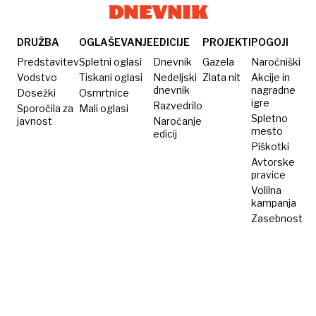
DRUŽBA
OGLAŠEVANJE
EDICIJE
PROJEKTI
POGOJI
Predstavitev
Spletni oglasi
Dnevnik
Gazela
Naročniški
Vodstvo
Tiskani oglasi
Nedeljski
Zlata nit
Akcije in
dnevnik
nagradne
Dosežki
Osmrtnice
igre
Razvedrilo
Sporočila za
Mali oglasi
Spletno
javnost
Naročanje
mesto
edicij
Piškotki
Avtorske
pravice
Volilna
kampanja
Zasebnost