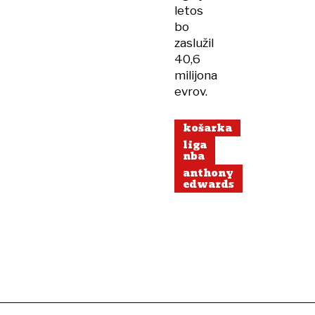
letos
bo
zaslužil
40,6
milijona
evrov.
košarka
liga
nba
anthony
edwards