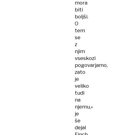
mora
biti
boljši.
O
tem
se
z
njim
vseskozi
pogovarjamo,
zato
je
veliko
tudi
na
njemu,«
je
še
dejal
Finch.