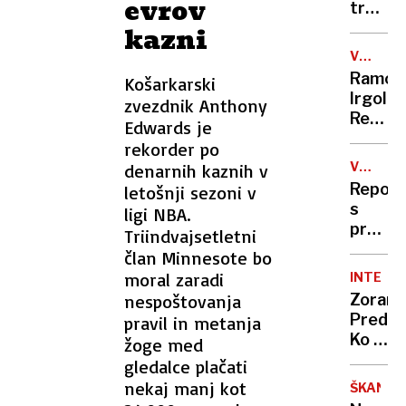
evrov
za
trčilo
Ukraji
v
kazni
dvignj
VSESTR
dilatac
NADARJ
Ramon
Košarkarski
mostu
Irgolič:
zvezdnik Anthony
Rekord
Edwards je
z
rekorder po
najdalj
V
denarnih kaznih v
nogam
SRBIJI
Report
letošnji sezoni v
in
s
ligi NBA.
poliglo
protes
Triindvajsetletni
ki
Lažje
član Minnesote bo
poje
je v
moral zaradi
v 50
INTERVJ
Srbiji
jezikih
nespoštovanja
Zoran
razbiti
Predin:
pravil in metanja
atom
Ko ti
žoge med
kot
najbolj
gledalce plačati
korupc
ploskaj
nekaj manj kot
ŠKANDA
se