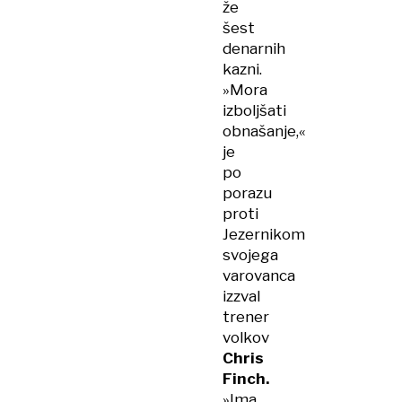
že
šest
denarnih
kazni.
»Mora
izboljšati
obnašanje,«
je
po
porazu
proti
Jezernikom
svojega
varovanca
izzval
trener
volkov
Chris
Finch.
»Ima