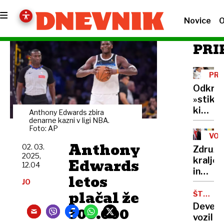
Novice
O
PRI
PRE
Odkrili
»stikal
ki
Anthony Edwards zbira
lahko
denarne kazni v ligi NBA.
Foto: AP
rakave
VOJ
celice
Anthony
V
02. 03.
Združe
UKR
vrne
2025,
Edwards
kralje
v
12.04
in
zdravo
letos
Francij
JO
stanje
plačal že
priprav
ŠTAJER
AVTOCE
mirovn
Devet
308.000
načrt
vozil