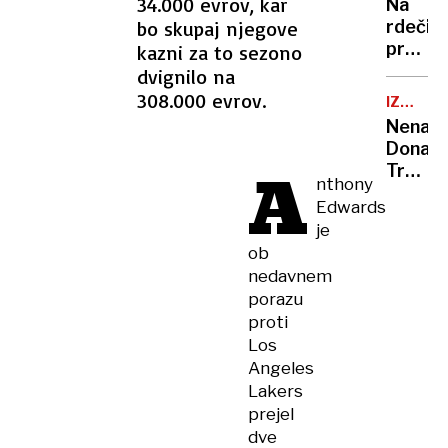
34.000 evrov, kar
Na
moraš
bo skupaj njegove
rdeči
priklon
prepro
kazni za to sezono
in
dunajs
dvignilo na
spoštlj
opern
308.000 evrov.
oditi
IZVRŠNI
plesa
UKAZ
z
Nenava
prišlo
odra
Donald
do
A
Trump
pretep
nthony
razglas
Edwards
angleš
je
za
ob
uradni
nedavnem
jezik
porazu
ZDA
proti
Los
Angeles
Lakers
prejel
dve