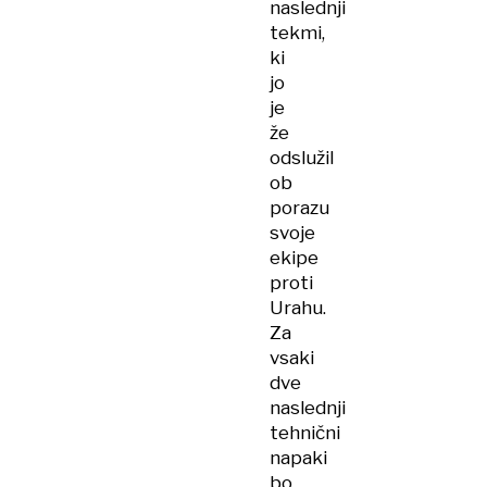
naslednji
tekmi,
ki
jo
je
že
odslužil
ob
porazu
svoje
ekipe
proti
Urahu.
Za
vsaki
dve
naslednji
tehnični
napaki
bo