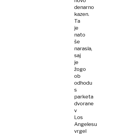
novo
denarno
kazen.
Ta
je
nato
še
narasla,
saj
je
žogo
ob
odhodu
s
parketa
dvorane
v
Los
Angelesu
vrgel