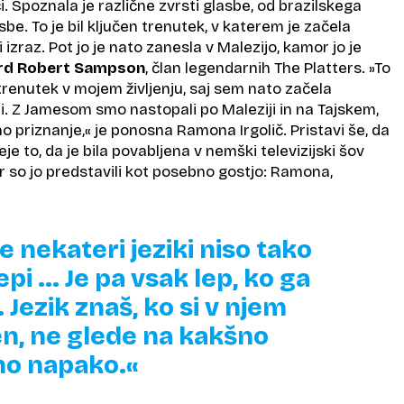
i. Spoznala je različne zvrsti glasbe, od brazilskega
be. To je bil ključen trenutek, v katerem je začela
i izraz. Pot jo je nato zanesla v Malezijo, kamor jo je
rd Robert Sampson
, član legendarnih The Platters. »To
n trenutek v mojem življenju, saj sem nato začela
ji. Z Jamesom smo nastopali po Maleziji in na Tajskem,
no priznanje,« je ponosna Ramona Irgolič. Pristavi še, da
eje to, da je bila povabljena v nemški televizijski šov
r so jo predstavili kot posebno gostjo: Ramona,
 nekateri jeziki niso tako
epi ... Je pa vsak lep, ko ga
 Jezik znaš, ko si v njem
n, ne glede na kakšno
no napako.«