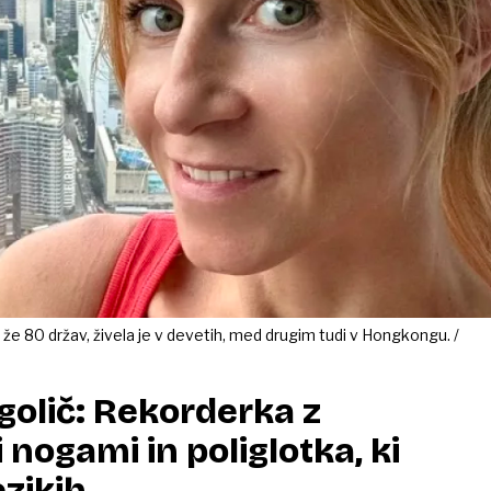
 že 80 držav, živela je v devetih, med drugim tudi v Hongkongu. /
olič: Rekorderka z
 nogami in poliglotka, ki
ezikih