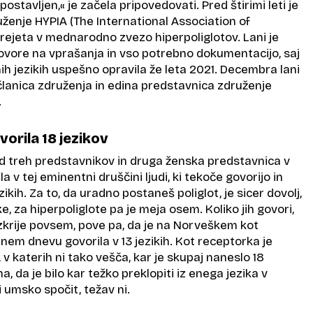
zpostavljen,« je začela pripovedovati. Pred štirimi leti je
uženje HYPIA (The International Association of
rejeta v mednarodno zvezo hiperpoliglotov. Lani je
vore na vprašanja in vso potrebno dokumentacijo, saj
nih jezikih uspešno opravila že leta 2021. Decembra lani
članica združenja in edina predstavnica združenje
.
orila 18 jezikov
d treh predstavnikov in druga ženska predstavnica v
šla v tej eminentni druščini ljudi, ki tekoče govorijo in
zikih. Za to, da uradno postaneš poliglot, je sicer dovolj,
ke, za hiperpoliglote pa je meja osem. Koliko jih govori,
zkrije povsem, pove pa, da je na Norveškem kot
enem dnevu govorila v 13 jezikih. Kot receptorka je
h, v katerih ni tako vešča, kar je skupaj naneslo 18
na, da je bilo kar težko preklopiti iz enega jezika v
 umsko spočit, težav ni.