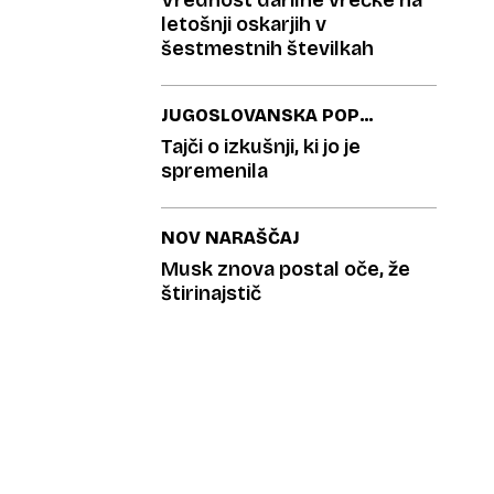
Vrednost darilne vrečke na
letošnji oskarjih v
šestmestnih številkah
JUGOSLOVANSKA POP
IKONA
Tajči o izkušnji, ki jo je
spremenila
NOV NARAŠČAJ
Musk znova postal oče, že
štirinajstič