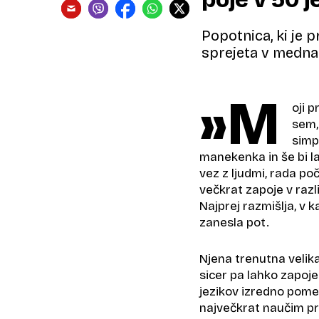
Popotnica, ki je 
sprejeta v medna
»M
oji p
sem,
simp
manekenka in še bi la
vez z ljudmi, rada p
večkrat zapoje v različ
Najprej razmišlja, v 
zanesla pot.
Njena trenutna velika 
sicer pa lahko zapoje 
jezikov izredno pomem
največkrat naučim pre