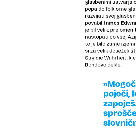
glasbenimi ustvarjalc
popa do folklorne glas
razvijati svoj glasben
povabil
James Edwa
je bil velik, prelome
nastopati po vsej Azi
to je bilo zame izjem
si za velik dosežek št
Sag die Wahrheit, kje
Bondovo dekle.
»Mogoče
pojoči, l
zapoješ.
sprošče
slovnič