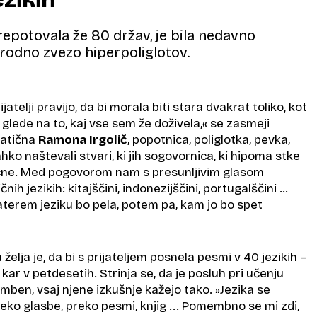
prepotovala že 80 držav, je bila nedavno
rodno zvezo hiperpoliglotov.
rijatelji pravijo, da bi morala biti stara dvakrat toliko, kot
 glede na to, kaj vse sem že doživela,« se zasmeji
atična
Ramona Irgolič
, popotnica, poliglotka, pevka,
hko naštevali stvari, ki jih sogovornica, ki hipoma stke
očne. Med pogovorom nam s presunljivim glasom
nih jezikih: kitajščini, indonezijščini, portugalščini …
katerem jeziku bo pela, potem pa, kam jo bo spet
želja je, da bi s prijateljem posnela pesmi v 40 jezikih –
kar v petdesetih. Strinja se, da je posluh pri učenju
ben, vsaj njene izkušnje kažejo tako. »Jezika se
ko glasbe, preko pesmi, knjig ... Pomembno se mi zdi,