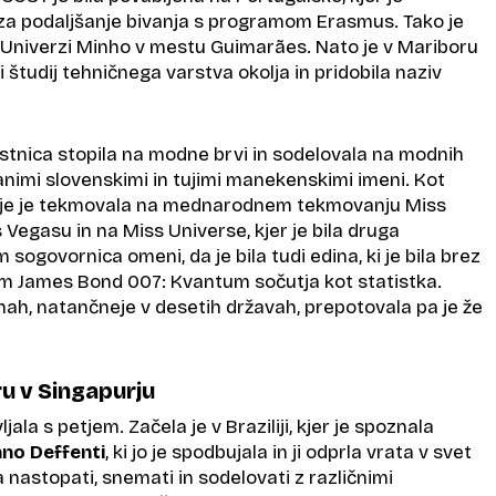
t za podaljšanje bivanja s programom Erasmus. Tako je
a Univerzi Minho v mestu Guimarães. Nato je v Mariboru
i študij tehničnega varstva okolja in pridobila naziv
jstnica stopila na modne brvi in sodelovala na modnih
animi slovenskimi in tujimi manekenskimi imeni. Kot
ije je tekmovala na mednarodnem tekmovanju Miss
 Vegasu in na Miss Universe, kjer je bila druga
sogovornica omeni, da je bila tudi edina, ki je bila brez
ilm
James Bond 007: Kvantum sočutja
kot statistka.
elinah, natančneje v desetih državah, prepotovala pa je že
u v Singapurju
jala s petjem. Začela je v Braziliji, kjer je spoznala
ano Deffenti
, ki jo je spodbujala in ji odprla vrata v svet
a nastopati, snemati in sodelovati z različnimi