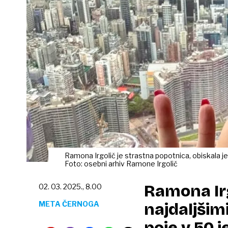
Ramona Irgolič je strastna popotnica, obiskala je
Foto: osebni arhiv Ramone Irgolič
Ramona Irg
02. 03. 2025., 8.00
META ČERNOGA
najdaljšimi
poje v 50 j