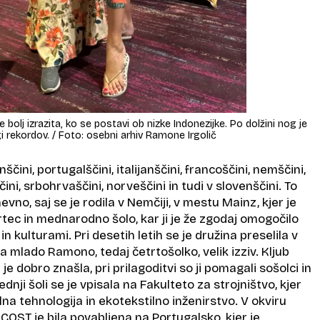
 bolj izrazita, ko se postavi ob nizke Indonezijke. Po dolžini nog je
i rekordov. / Foto: osebni arhiv Ramone Irgolič
čini, portugalščini, italijanščini, francoščini, nemščini,
čini, srbohrvaščini, norveščini in tudi v slovenščini. To
vno, saj se je rodila v Nemčiji, v mestu Mainz, kjer je
tec in mednarodno šolo, kar ji je že zgodaj omogočilo
i in kulturami. Pri desetih letih se je družina preselila v
 za mlado Ramono, tedaj četrtošolko, velik izziv. Kljub
e dobro znašla, pri prilagoditvi so ji pomagali sošolci in
ednji šoli se je vpisala na Fakulteto za strojništvo, kjer
lna tehnologija in ekotekstilno inženirstvo. V okviru
OST je bila povabljena na Portugalsko, kjer je