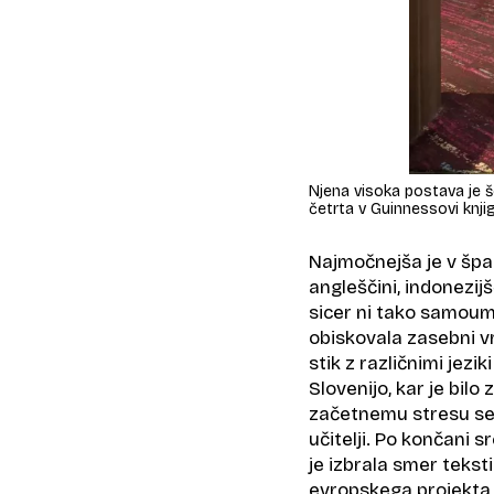
Njena visoka postava je še
četrta v Guinnessovi knjig
Najmočnejša je v španš
angleščini, indonezijš
sicer ni tako samoume
obiskovala zasebni vr
stik z različnimi jezik
Slovenijo, kar je bilo
začetnemu stresu se j
učitelji. Po končani sr
je izbrala smer teksti
evropskega projekta C