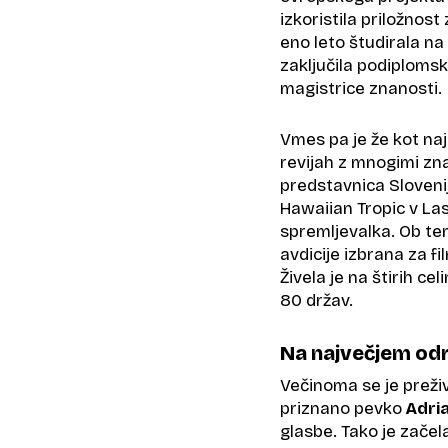
izkoristila priložnos
eno leto študirala n
zaključila podiplomsk
magistrice znanosti.
Vmes pa je že kot na
revijah z mnogimi zn
predstavnica Sloven
Hawaiian Tropic v Las
spremljevalka. Ob tem 
avdicije izbrana za f
Živela je na štirih c
80 držav.
Na največjem odr
Večinoma se je preživl
priznano pevko
Adri
glasbe. Tako je začel