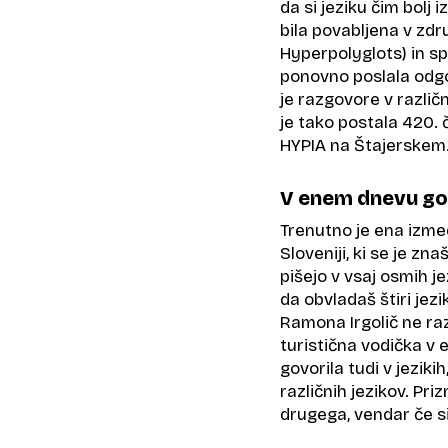
da si jeziku čim bolj i
bila povabljena v zdr
Hyperpolyglots) in sp
ponovno poslala odgo
je razgovore v različ
je tako postala 420. 
HYPIA ​na Štajerskem
V enem dnevu gov
Trenutno je ena izme
Sloveniji, ki se je zna
pišejo v vsaj osmih je
da obvladaš štiri jezi
Ramona Irgolič ne ra
turistična vodička v 
govorila tudi v jeziki
različnih jezikov. Priz
drugega, vendar če si