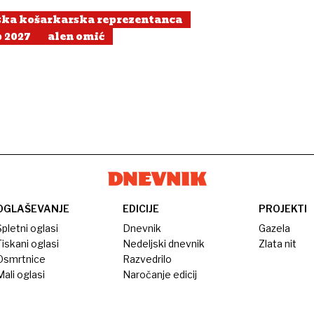
ska košarkarska reprezentanca
p 2027
alen omić
OGLAŠEVANJE
EDICIJE
PROJEKTI
pletni oglasi
Dnevnik
Gazela
iskani oglasi
Nedeljski dnevnik
Zlata nit
Osmrtnice
Razvedrilo
ali oglasi
Naročanje edicij