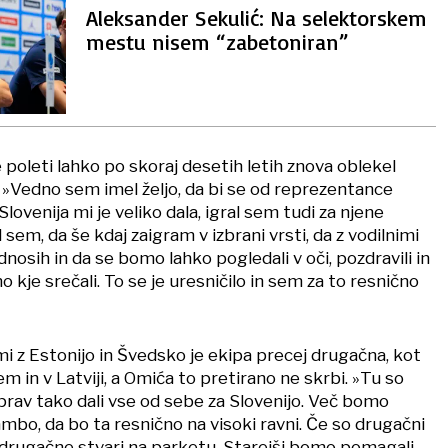
Aleksander Sekulić: Na selektorskem
mestu nisem “zabetoniran”
e poleti lahko po skoraj desetih letih znova oblekel
 »Vedno sem imel željo, da bi se od reprezentance
 Slovenija mi je veliko dala, igral sem tudi za njene
 sem, da še kdaj zaigram v izbrani vrsti, da z vodilnimi
osih in da se bomo lahko pogledali v oči, pozdravili in
 kje srečali. To se je uresničilo in sem za to resnično
kmi z Estonijo in Švedsko je ekipa precej drugačna, kot
kem in v Latviji, a Omića to pretirano ne skrbi. »Tu so
o prav tako dali vse od sebe za Slovenijo. Več bomo
ambo, da bo ta resnično na visoki ravni. Če so drugačni
i drugačne stvari na parketu. Starejši bomo pomagali