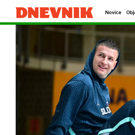
Novice
Obj