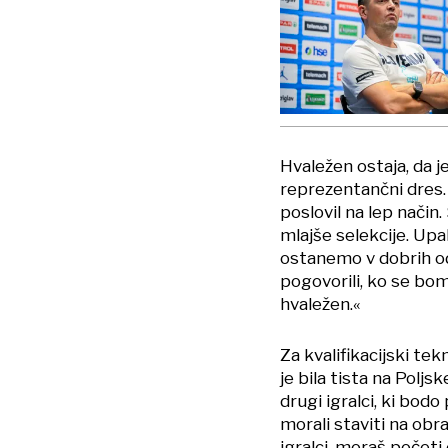
Hvaležen ostaja, da j
reprezentančni dres.
poslovil na lep način.
mlajše selekcije. Upal
ostanemo v dobrih odn
pogovorili, ko se bomo
hvaležen.«
Za kvalifikacijski te
je bila tista na Poljs
drugi igralci, ki bod
morali staviti na obr
igralci, moraš počet