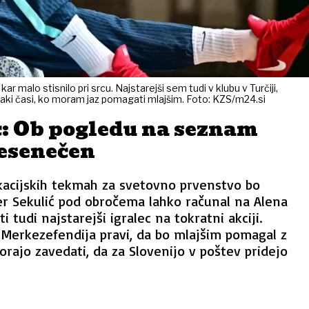
ar malo stisnilo pri srcu. Najstarejši sem tudi v klubu v Turčiji,
i taki časi, ko moram jaz pomagati mlajšim. Foto: KZS/m24.si
: Ob pogledu na seznam
resenečen
kacijskih tekmah za svetovno prvenstvo bo
er Sekulić pod obročema lahko računal na Alena
ti tudi najstarejši igralec na tokratni akciji.
 Merkezefendija pravi, da bo mlajšim pomagal z
orajo zavedati, da za Slovenijo v poštev pridejo