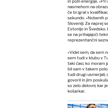
in poln energije. »Pri
nasmehom na obrazu. 
če bi igral v kvalifika
sekundo. »Nobenih p
Sloveniji. Za naprej 
Estonijo in Švedsko.
se na prihajajoči tekm
reprezentančni sez
»Videl sem, da sem naj
sem tudi v klubu v Tur
taki časi, ko moram 
bil sam v takem polož
tudi drugi usmerjali, 
govoril in jim poskuš
so zelo delovni, kar 
košarkar.