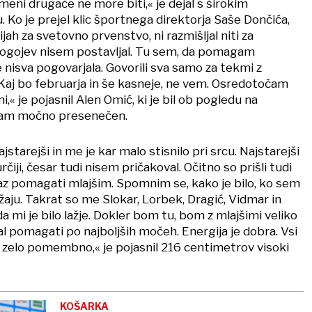
 meni drugače ne more biti,« je dejal s širokim
Ko je prejel klic športnega direktorja Saše Dončića,
cijah za svetovno prvenstvo, ni razmišljal niti za
ogojev nisem postavljal. Tu sem, da pomagam
se nisva pogovarjala. Govorili sva samo za tekmi z
 Kaj bo februarja in še kasneje, ne vem. Osredotočam
i,« je pojasnil Alen Omić, ki je bil ob pogledu na
nam močno presenečen.
starejši in me je kar malo stisnilo pri srcu. Najstarejši
čiji, česar tudi nisem pričakoval. Očitno so prišli tudi
jaz pomagati mlajšim. Spomnim se, kako je bilo, ko sem
aju. Takrat so me Slokar, Lorbek, Dragić, Vidmar in
da mi je bilo lažje. Dokler bom tu, bom z mlajšimi veliko
al pomagati po najboljših močeh. Energija je dobra. Vsi
je zelo pomembno,« je pojasnil 216 centimetrov visoki
KOŠARKA