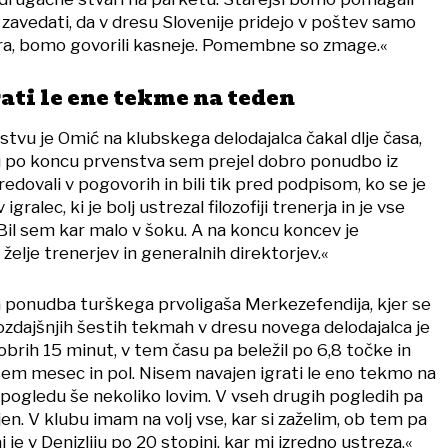
 zavedati, da v dresu Slovenije pridejo v poštev samo
ra, bomo govorili kasneje. Pomembne so zmage.«
ati le ene tekme na teden
vu je Omić na klubskega delodajalca čakal dlje časa,
alu po koncu prvenstva sem prejel dobro ponudbo iz
redovali v pogovorih in bili tik pred podpisom, ko se je
igralec, ki je bolj ustrezal filozofiji trenerja in je vse
Bil sem kar malo v šoku. A na koncu koncev je
elje trenerjev in generalnih direktorjev.«
la ponudba turškega prvoligaša Merkezefendija, kjer se
ozdajšnjih šestih tekmah v dresu novega delodajalca je
brih 15 minut, v tem času pa beležil po 6,8 točke in
 sem mesec in pol. Nisem navajen igrati le eno tekmo na
 pogledu še nekoliko lovim. V vseh drugih pogledih pa
n. V klubu imam na volj vse, kar si zaželim, ob tem pa
j je v Denizliju po 20 stopinj, kar mi izredno ustreza.«