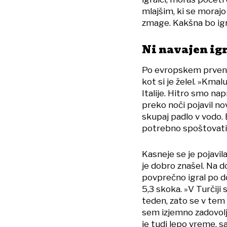
mlajšim, ki se morajo
zmage. Kakšna bo ig
Ni navajen igr
Po evropskem prvenst
kot si je želel. »Km
Italije. Hitro smo nap
preko noči pojavil nov 
skupaj padlo v vodo. 
potrebno spoštovati ž
Kasneje se je pojavi
je dobro znašel. Na d
povprečno igral po do
5,3 skoka. »V Turčiji
teden, zato se v tem
sem izjemno zadovolje
je tudi lepo vreme, sa