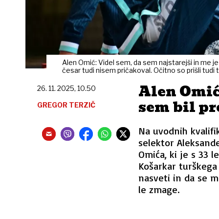
Alen Omić: Videl sem, da sem najstarejši in me je k
česar tudi nisem pričakoval. Očitno so prišli tud
Alen Omić
26. 11. 2025, 10.50
sem bil p
GREGOR TERZIČ
Na uvodnih kvalifi
selektor Aleksand
Omića, ki je s 33 le
Košarkar turškega
nasveti in da se m
le zmage.