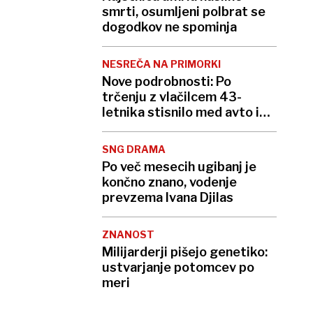
smrti, osumljeni polbrat se
dogodkov ne spominja
NESREČA NA PRIMORKI
Nove podrobnosti: Po
trčenju z vlačilcem 43-
letnika stisnilo med avto in
polpriklopnik
SNG DRAMA
Po več mesecih ugibanj je
končno znano, vodenje
prevzema Ivana Djilas
ZNANOST
Milijarderji pišejo genetiko:
ustvarjanje potomcev po
meri