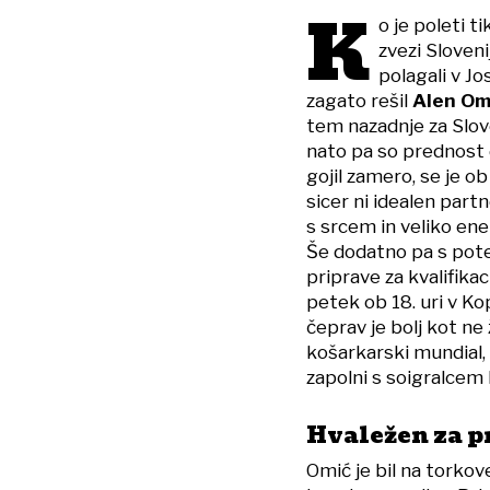
K
o je poleti t
zvezi Sloveni
polagali v Jo
zagato rešil
Alen Om
tem nazadnje za Slove
nato pa so prednost do
gojil zamero, se je o
sicer ni idealen part
s srcem in veliko en
Še dodatno pa s potez
priprave za kvalifika
petek ob 18. uri v Ko
čeprav je bolj kot ne 
košarkarski mundial, 
zapolni s soigralcem
Hvaležen za pri
Omić je bil na torko