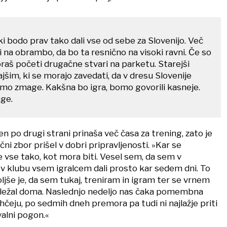
 ki bodo prav tako dali vse od sebe za Slovenijo. Več
 na obrambo, da bo ta resnično na visoki ravni. Če so
oraš početi drugačne stvari na parketu. Starejši
im, ki se morajo zavedati, da v dresu Slovenije
amo zmage. Kakšna bo igra, bomo govorili kasneje.
ge.
 po drugi strani prinaša več časa za trening, zato je
i zbor prišel v dobri pripravljenosti. »Kar se
je vse tako, kot mora biti. Vesel sem, da sem v
 v klubu vsem igralcem dali prosto kar sedem dni. To
oljše je, da sem tukaj, treniram in igram ter se vrnem
bi ležal doma. Naslednjo nedeljo nas čaka pomembna
čeju, po sedmih dneh premora pa tudi ni najlažje priti
lni pogon.«