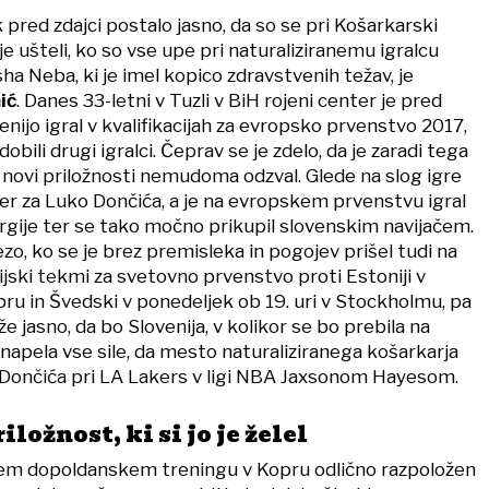
ik pred zdajci postalo jasno, da so se pri Košarkarski
je ušteli, ko so vse upe pri naturaliziranemu igralcu
sha Neba, ki je imel kopico zdravstvenih težav, je
ić
. Danes 33-letni v Tuzli v BiH rojeni center je pred
nijo igral v kvalifikacijah za evropsko prvenstvo 2017,
bili drugi igralci. Čeprav se je zdelo, da je zaradi tega
b novi priložnosti nemudoma odzval. Glede na slog igre
ner za Luko Dončića, a je na evropskem prvenstvu igral
ergije ter se tako močno prikupil slovenskim navijačem.
o, ko se je brez premisleka in pogojev prišel tudi na
cijski tekmi za svetovno prvenstvo proti Estoniji v
pru in Švedski v ponedeljek ob 19. uri v Stockholmu, pa
že jasno, da bo Slovenija, v kolikor se bo prebila na
napela vse sile, da mesto naturaliziranega košarkarja
 Dončića pri LA Lakers v ligi NBA Jaxsonom Hayesom.
ložnost, ki si jo je želel
vem dopoldanskem treningu v Kopru odlično razpoložen