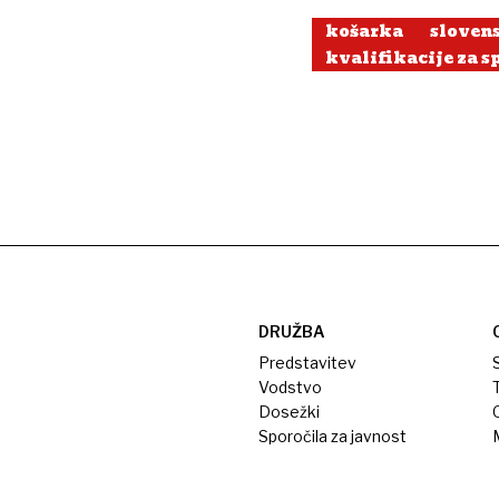
košarka
sloven
kvalifikacije za s
DRUŽBA
Predstavitev
S
Vodstvo
T
Dosežki
Sporočila za javnost
M