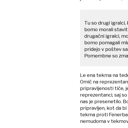
Tu so drugi igralci,
bomo morali staviti
drugačni igralci, m
bomo pomagali mlajš
pridejo v poštev s
Pomembne so zma
Le ena tekma na teden
Omić na reprezentančn
pripravljenosti tiče, 
reprezentanci, saj so
nas je presenetilo. B
pripravljen, kot da 
tekma proti Fenerbah
nemudoma v tekmova