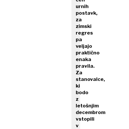
urnih
postavk,
za
zimski
regres
pa
veljajo
praktično
enaka
pravila.
Za
stanovalce,
ki
bodo
z
letošnjim
decembrom
vstopili
v