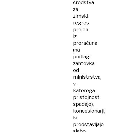
sredstva
za
zimski
regres
prejeli
iz
proračuna
(na
podlagi
zahtevka
od
ministrstva,
v
katerega
pristojnost
spadajo),
koncesionarji,
ki
predstavljajo
slabo