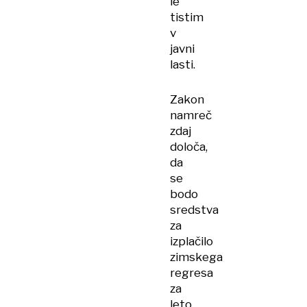
le
tistim
v
javni
lasti.
Zakon
namreč
zdaj
določa,
da
se
bodo
sredstva
za
izplačilo
zimskega
regresa
za
leto