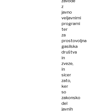
zavode
z
javno
veljavnimi
programi
ter
za
prostovoljna
gasilska
društva
in
zveze,
in
sicer
zato,
ker
so
zakonsko
del
javnih