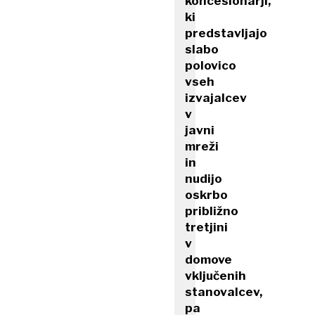
koncesionarji,
ki
predstavljajo
slabo
polovico
vseh
izvajalcev
v
javni
mreži
in
nudijo
oskrbo
približno
tretjini
v
domove
vključenih
stanovalcev,
pa