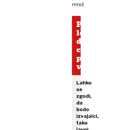
mrež.
Prihodnje
leto
dvig
cen
pri
vseh?
Lahko
se
zgodi,
da
bodo
izvajalci,
tako
javni