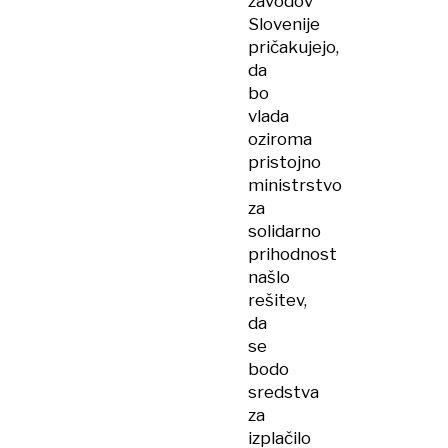
zavodov
Slovenije
pričakujejo,
da
bo
vlada
oziroma
pristojno
ministrstvo
za
solidarno
prihodnost
našlo
rešitev,
da
se
bodo
sredstva
za
izplačilo