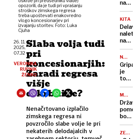
oskrbe pri predsedniku vlade)
postaj
na
opozorili, da je tudi pri vprašanju
zgraje
molda
stroškov zimskega regresa
do
treba upoštevati enakovredno
hišo,
KITAJS
vlogo koncesionarjev pri
2027?
v
izvajanju storitev. Foto: Luka
Delavc
zraku
Cjuha
naletel
tudi
Slaba volja tudi
na
26. 11.
romuns
zlato
2025,
pri
lovci
07.32
v
NALEZLJ
koncesionarjih:
vredno
BOLEZN
VERONIKA
Gripa
166
RUPNIK
Zaradi regresa
je
milijar
ŽENKO
tokrat
višje
evrov
precej
oskrbnine?
zgodnj
MODRIK
širi
JEZIK
Državn
se
Nenačrtovano izplačilo
pomoč
med
zimskega regresa ni
bodo
otroki.
povzročilo slabe volje le pri
dobili
Veliko
samo
nekaterih delodajalcih v
je
ZELENO
rejci
zasebnem sektorju, temveč
VOZILO