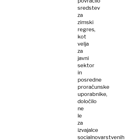
povračilo
sredstev
za
zimski
regres,
kot
velja
za
javni
sektor
in
posredne
proračunske
uporabnike,
določilo
ne
le
za
izvajalce
socialnovarstvenih