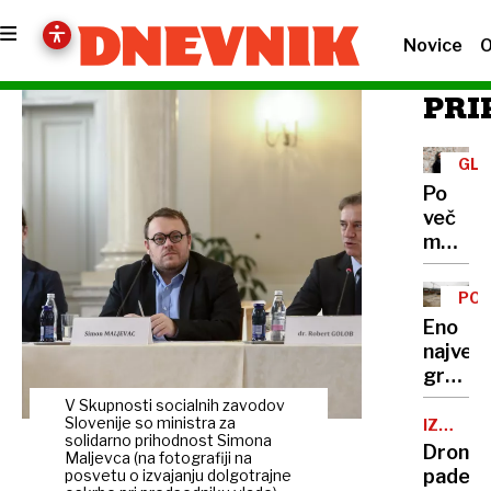
Novice
O
PRI
GLE
Po
več
mesec
ugiban
je
POT
končno
CEN
Eno
znano,
največj
vodenj
gradbi
Drame
v
V Skupnosti socialnih zavodov
prevz
državi:
Slovenije so ministra za
IZ
Ivana
solidarno prihodnost Simona
UKRAJI
Bo
Dron
Djilas
Maljevca (na fotografiji na
avtobu
padel
posvetu o izvajanju dolgotrajne