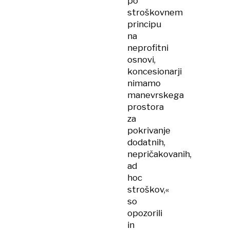
po
stroškovnem
principu
na
neprofitni
osnovi,
koncesionarji
nimamo
manevrskega
prostora
za
pokrivanje
dodatnih,
nepričakovanih,
ad
hoc
stroškov,«
so
opozorili
in