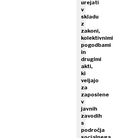
urejati
v
skladu
z
zakoni,
kolektivnimi
pogodbami
in
drugimi
akti,
ki
veljajo
za
zaposlene
v
javnih
zavodih
s
področja
socialnega