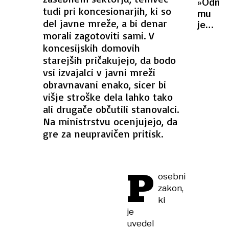
tudi
»Odnes
ovc
tudi pri koncesionarjih, ki so
covida
mu
del javne mreže, a bi denar
19
je
morali zagotoviti sami. V
retrov
koncesijskih domovih
in
pobegn
starejših pričakujejo, da bodo
vsi izvajalci v javni mreži
obravnavani enako, sicer bi
višje stroške dela lahko tako
ali drugače občutili stanovalci.
Na ministrstvu ocenjujejo, da
gre za neupravičen pritisk.
P
osebni
zakon,
ki
je
uvedel