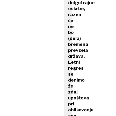
dolgotrajne
oskrbe,
razen
če
ne
bo
(dela)
bremena
prevzela
država.
Letni
regres
se
denimo
že
zdaj
upošteva
pri
oblikovanju
cen