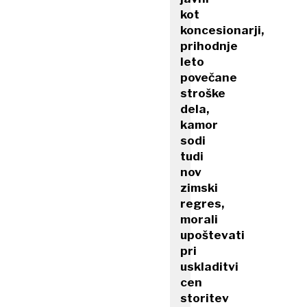
kot
koncesionarji,
prihodnje
leto
povečane
stroške
dela,
kamor
sodi
tudi
nov
zimski
regres,
morali
upoštevati
pri
uskladitvi
cen
storitev