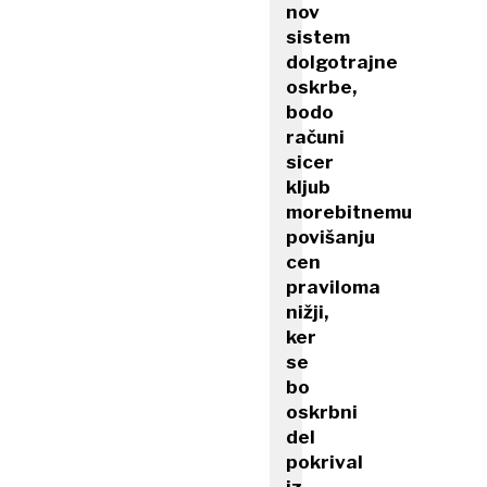
nov
sistem
dolgotrajne
oskrbe,
bodo
računi
sicer
kljub
morebitnemu
povišanju
cen
praviloma
nižji,
ker
se
bo
oskrbni
del
pokrival