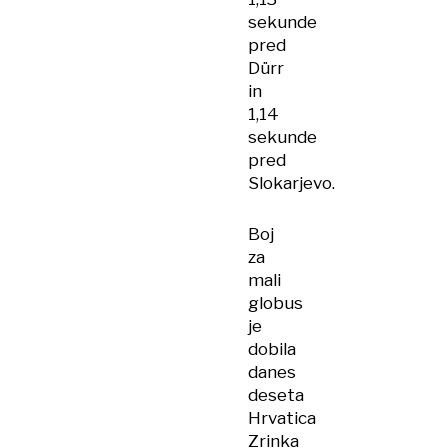
sekunde
pred
Dürr
in
1,14
sekunde
pred
Slokarjevo.
Boj
za
mali
globus
je
dobila
danes
deseta
Hrvatica
Zrinka