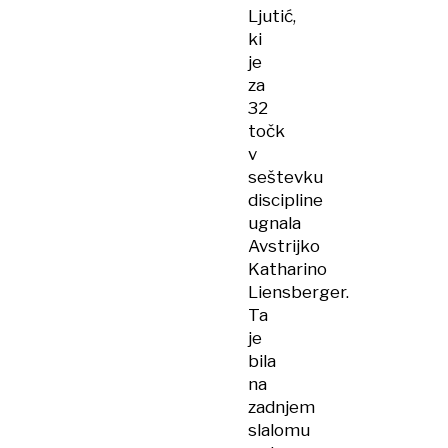
Ljutić,
ki
je
za
32
točk
v
seštevku
discipline
ugnala
Avstrijko
Katharino
Liensberger.
Ta
je
bila
na
zadnjem
slalomu