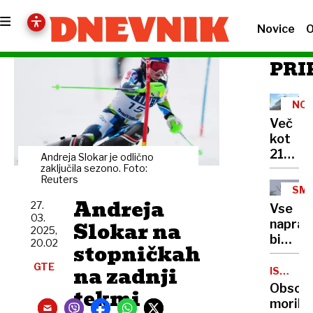
Novice
O
PRI
NO
AV
Več
POS
kot
2100
Andreja Slokar je odlično
parkirn
zaključila sezono. Foto:
Reuters
mest
SMU
za
Andreja
SKO
27.
Vse
kolesa
03.
Slokar na
naprav
v
2025,
bi
20.02
javni
stopničkah
morale
kolesar
GTE
na zadnji
biti
ISKALN
AKCIJA
priprav
Obsoje
tekmi
kot
morile