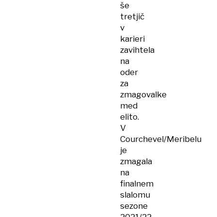
še
tretjič
v
karieri
zavihtela
na
oder
za
zmagovalke
med
elito.
V
Courchevel/Meribelu
je
zmagala
na
finalnem
slalomu
sezone