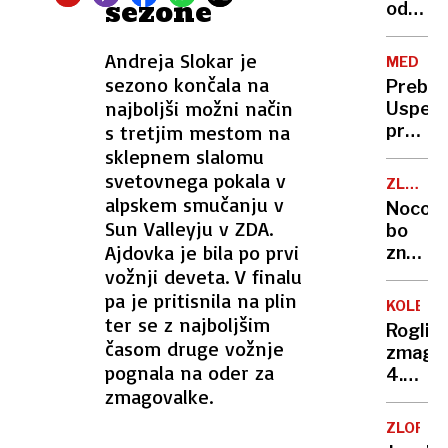
sezone
planiš
odšel
na
WC
Andreja Slokar je
MEDICI
in
sezono končala na
Preboj:
pobegn
najboljši možni način
Uspeš
z
s tretjim mestom na
presadi
delovi
prašičj
sklepnem slalomu
novega
jetra
svetovnega pokala v
zapora
ZLATA
v
alpskem smučanju v
NIT
v
Nocoj
telo
2024
Sun Valleyju v ZDA.
Dobrun
bo
možga
Ajdovka je bila po prvi
znano,
mrtve
vožnji deveta. V finalu
kdo
človek
so
pa je pritisnila na plin
KOLESA
najbolj
ter se z najboljšim
Roglič
zaposl
časom druge vožnje
zmago
Sloveni
pognala na oder za
4.
zmagovalke.
etape
katalo
ZLORAB
pentlje