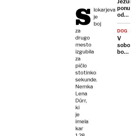
Jezuiti
S
ponudil
lokarjeva
odškod
je
žrtvam
boj
patra
za
DOGOD
Rupnik
drugo
V
mesto
sobot
izgubila
bo
lahko
za
vsakdo
pičlo
spozna
stotinko
izume
sekunde.
in
Nemka
ume
Lena
vrhuns
Dürr,
sloven
ki
znanos
je
imela
kar
1,28