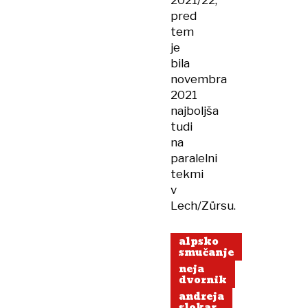
2021/22,
pred
tem
je
bila
novembra
2021
najboljša
tudi
na
paralelni
tekmi
v
Lech/Zürsu.
alpsko
smučanje
neja
dvornik
andreja
slokar