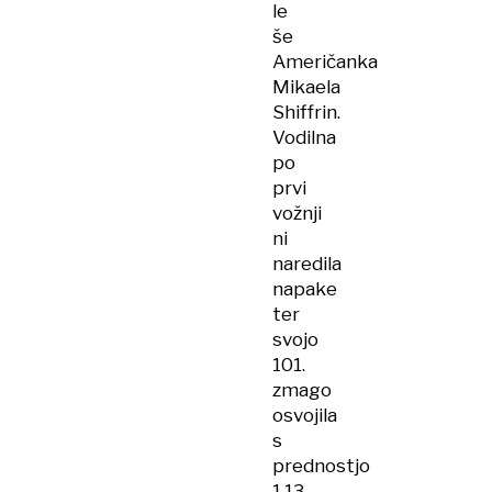
le
še
Američanka
Mikaela
Shiffrin.
Vodilna
po
prvi
vožnji
ni
naredila
napake
ter
svojo
101.
zmago
osvojila
s
prednostjo
1,13