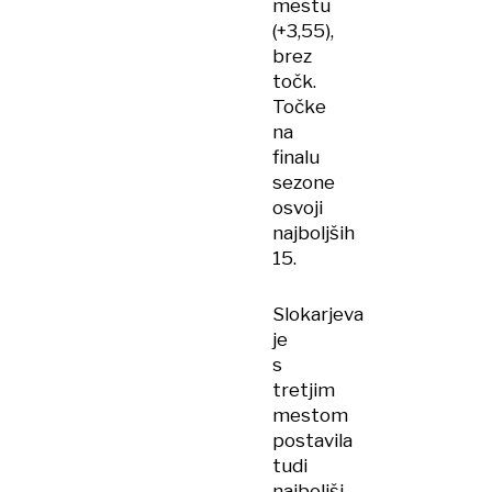
mestu
(+3,55),
brez
točk.
Točke
na
finalu
sezone
osvoji
najboljših
15.
Slokarjeva
je
s
tretjim
mestom
postavila
tudi
najboljši