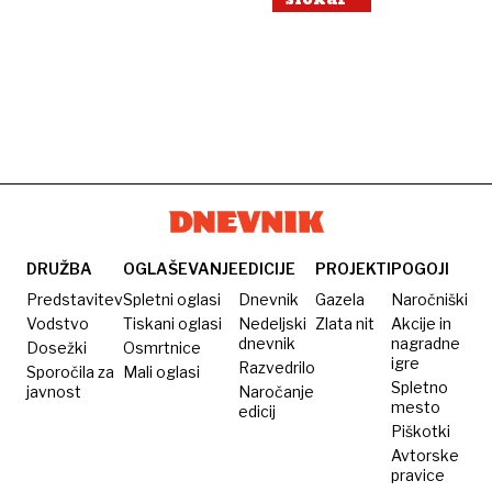
DRUŽBA
OGLAŠEVANJE
EDICIJE
PROJEKTI
POGOJI
Predstavitev
Spletni oglasi
Dnevnik
Gazela
Naročniški
Vodstvo
Tiskani oglasi
Nedeljski
Zlata nit
Akcije in
dnevnik
nagradne
Dosežki
Osmrtnice
igre
Razvedrilo
Sporočila za
Mali oglasi
Spletno
javnost
Naročanje
mesto
edicij
Piškotki
Avtorske
pravice