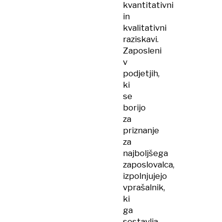
kvantitativni
in
kvalitativni
raziskavi.
Zaposleni
v
podjetjih,
ki
se
borijo
za
priznanje
za
najboljšega
zaposlovalca,
izpolnjujejo
vprašalnik,
ki
ga
sestavlja