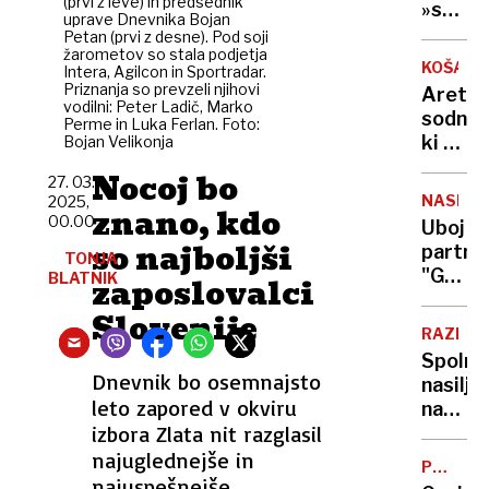
(prvi z leve) in predsednik
pretve
»srhlji
uprave Dnevnika Bojan
minist
zakon?
Petan (prvi z desne). Pod soji
se
žarometov so stala podjetja
Vse,
KOŠARK
Intera, Agilcon in Sportradar.
ne
kar
Priznanja so prevzeli njihovi
Aretira
bo
morat
vodilni: Peter Ladič, Marko
sodnik
opravič
Perme in Luka Ferlan. Foto:
vedeti
ki ni
Bojan Velikonja
o
prepoz
Nocoj bo
refer
27. 03.
Iva
o
NASILJE
2025,
znano, kdo
Daneua
00.00
končan
Uboj
Sumijo
so najboljši
življen
partner
TONJA
ga
"Grozil
BLATNIK
zaposlovalci
poveza
je,
s
Slovenije
da
krimin
RAZISK
mi
združb
Spolno
bo
Dnevnik bo osemnajsto
nasilje
dojenč
leto zapored v okviru
nad
izrezal
izbora Zlata nit razglasil
otroki:
iz
Vse
najuglednejše in
trebuh
POSNET
več
najuspešnejše
ZLORAB