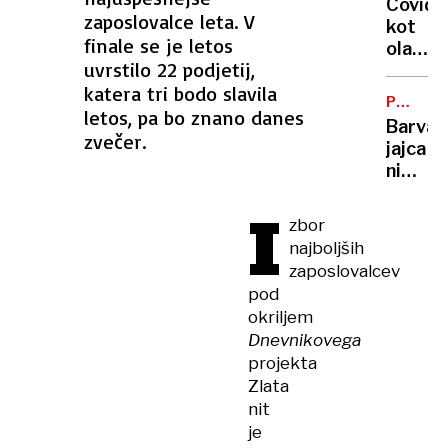
Covid
zlorab
zaposlovalce leta. V
kot
v
finale se je letos
olajšev
Slovenij
uvrstilo 22 podjetij,
okolišč
kje
katera tri bodo slavila
pri
jih je
POTROŠ
razpeč
letos, pa bo znano danes
KOTIČE
največ
Barva
posnet
zvečer.
jajca
zlorab
ni
otrok
pomem
I
glede
zbor
kakovo
najboljših
šteje
zaposlovalcev
samo
pod
ena
okriljem
stvar
Dnevnikovega
(in
projekta
to ni
Zlata
lupina)
nit
je