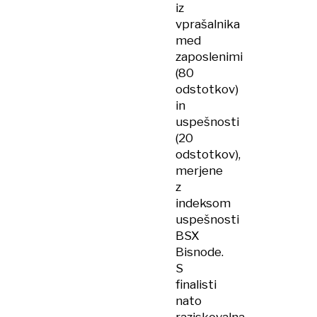
iz
vprašalnika
med
zaposlenimi
(80
odstotkov)
in
uspešnosti
(20
odstotkov),
merjene
z
indeksom
uspešnosti
BSX
Bisnode.
S
finalisti
nato