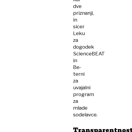
dve
priznanji,
in
sicer
Leku
za
dogodek
ScienceBEAT
in
Be-
terni
za
uvajalni
program
za
mlade
sodelavce.
Transparentnos