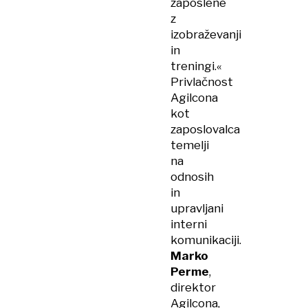
zaposlene
z
izobraževanji
in
treningi.«
Privlačnost
Agilcona
kot
zaposlovalca
temelji
na
odnosih
in
upravljani
interni
komunikaciji.
Marko
Perme
,
direktor
Agilcona,