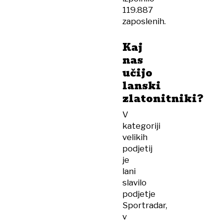
119.887
zaposlenih.
Kaj
nas
učijo
lanski
zlatonitniki?
V
kategoriji
velikih
podjetij
je
lani
slavilo
podjetje
Sportradar,
v