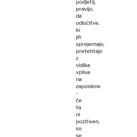
podjetij,
pravijo,
da
odločitve,
ki
jih
sprejemajo,
pretehtajo
z
vidika
vpliva
na
zaposlene
–
če
ta
ni
pozitiven,
so
se