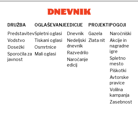
DRUŽBA
OGLAŠEVANJE
EDICIJE
PROJEKTI
POGOJI
Predstavitev
Spletni oglasi
Dnevnik
Gazela
Naročniški
Vodstvo
Tiskani oglasi
Nedeljski
Zlata nit
Akcije in
dnevnik
nagradne
Dosežki
Osmrtnice
igre
Razvedrilo
Sporočila za
Mali oglasi
Spletno
javnost
Naročanje
mesto
edicij
Piškotki
Avtorske
pravice
Volilna
kampanja
Zasebnost