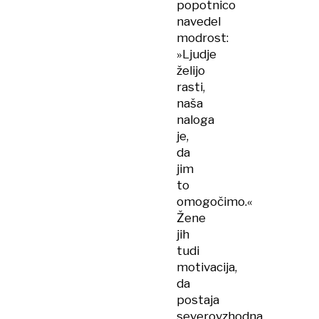
popotnico
navedel
modrost:
»Ljudje
želijo
rasti,
naša
naloga
je,
da
jim
to
omogočimo.«
Žene
jih
tudi
motivacija,
da
postaja
severovzhodna