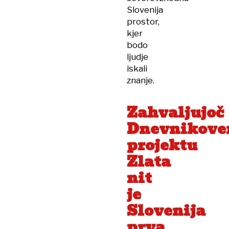
Slovenija
prostor,
kjer
bodo
ljudje
iskali
znanje.
Zahvaljujoč
Dnevnikov
projektu
Zlata
nit
je
Slovenija
prva