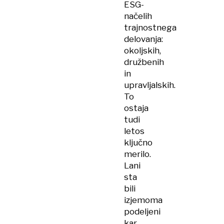
ESG-
načelih
trajnostnega
delovanja:
okoljskih,
družbenih
in
upravljalskih.
To
ostaja
tudi
letos
ključno
merilo.
Lani
sta
bili
izjemoma
podeljeni
kar