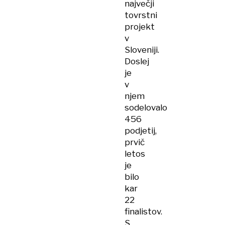
največji
tovrstni
projekt
v
Sloveniji.
Doslej
je
v
njem
sodelovalo
456
podjetij,
prvič
letos
je
bilo
kar
22
finalistov.
S