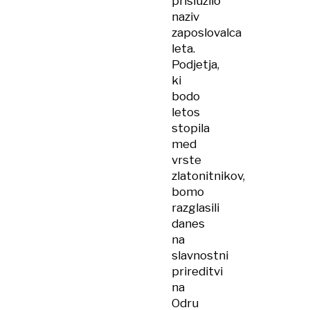
prislužilo
naziv
zaposlovalca
leta.
Podjetja,
ki
bodo
letos
stopila
med
vrste
zlatonitnikov,
bomo
razglasili
danes
na
slavnostni
prireditvi
na
Odru