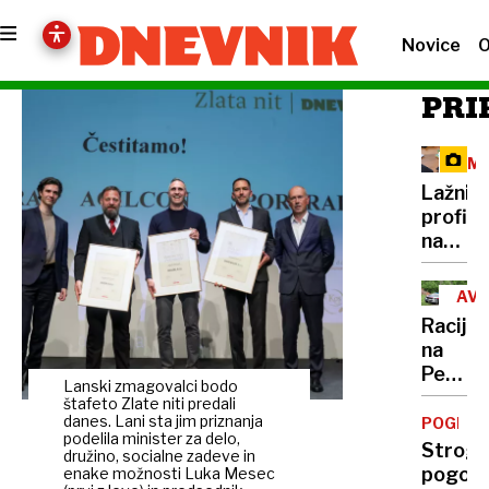
Novice
O
PRI
KMI
PRE
Lažni
profili
na
omrežji
Prijeli
AVS
trojico
Racija
ki je
na
brutal
Peršma
pretep
Lanski zmagovalci bodo
domači
štafeto Zlate niti predali
moške
je
danes. Lani sta jim priznanja
POGLOB
v
podelila minister za delo,
poteka
Strogi
Celju
družino, socialne zadeve in
pod
pogoji,
enake možnosti Luka Mesec