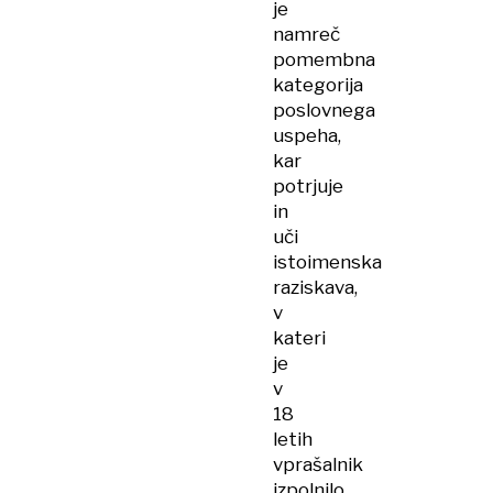
je
namreč
pomembna
kategorija
poslovnega
uspeha,
kar
potrjuje
in
uči
istoimenska
raziskava,
v
kateri
je
v
18
letih
vprašalnik
izpolnilo