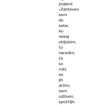
pojasni:
»Zahteven
sem
do
sebe,
ko
nekaj
obljubim,
to
naredim,
če
so
roki,
se
jih
držim,
sem
odziven,
spoštljiv