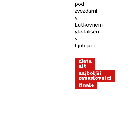
pod
zvezdami
v
Lutkovnem
gledališču
v
Ljubljani.
zlata
nit
najboljši
zaposlovalci
finale