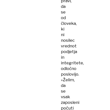
pravi,
da
se
od
človeka,
ki
ni
nosilec
vrednot
podjetja
in
integritete,
odločno
poslovijo.
»Želim,
da
se
vsak
zaposleni
počuti