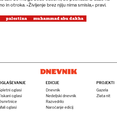
no in otroka. »Življenje brez njiju nima smisla,« pravi.
palestina
muhammad abu dakha
OGLAŠEVANJE
EDICIJE
PROJEKTI
pletni oglasi
Dnevnik
Gazela
iskani oglasi
Nedeljski dnevnik
Zlata nit
Osmrtnice
Razvedrilo
ali oglasi
Naročanje edicij