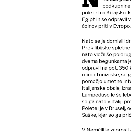
podkupnine v
poletel na Kitajsko, k
Egipt in se odpravil 
čolnov priti v Evropo
Nato se je domislil d
Prek libijske spletne
nato vložil še poldru
dvema begunkama je na
odpravil na pot. 350 
mimo tunizijske, so ga 
pomočjo umetne intel
italijanske obale, izr
Lampeduso le še lebdel
so ga nato v Italiji p
Poletel je v Bruselj,
Saške, kjer so ga prič
V Nemčiji je zaprosil 