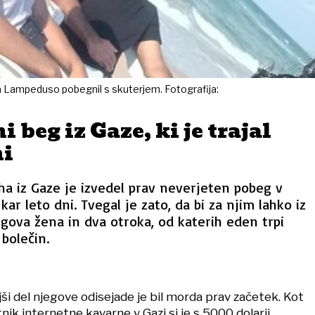
a Lampeduso pobegnil s skuterjem. Fotografija:
 beg iz Gaze, ki je trajal
ni
 iz Gaze je izvedel prav neverjeten pobeg v
 kar leto dni. Tvegal je zato, da bi za njim lahko iz
jegova žena in dva otroka, od katerih eden trpi
bolečin.
ši del njegove odisejade je bil morda prav začetek. Kot
tnik internetne kavarne v Gazi si je s 5000 dolarji