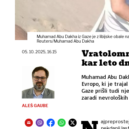
Muhamad Abu Dakha iz Gaze je z libijske obale n
Reuters/Muhamad Abu Dakha
Vratolomni
05. 10. 2025, 16.15
kar leto d
Muhamad Abu Dakha
Evropo, ki je trajal
Gaze prišli tudi n
zaradi nevroloških 
ALEŠ GAUBE
N
ajpreprostej
nekdanji las