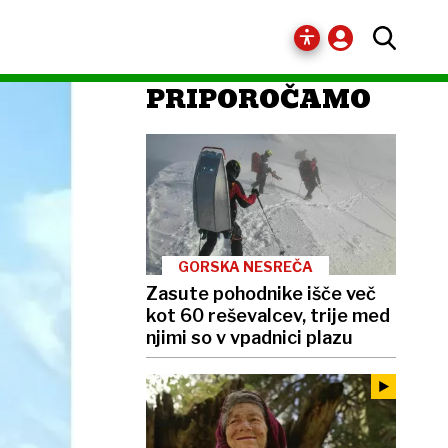
PRIPOROČAMO
GORSKA NESREČA
Zasute pohodnike išče več
kot 60 reševalcev, trije med
njimi so v vpadnici plazu