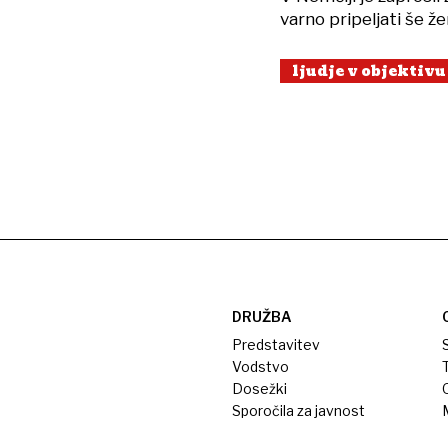
varno pripeljati še že
ljudje v objektivu
DRUŽBA
Predstavitev
S
Vodstvo
T
Dosežki
Sporočila za javnost
M