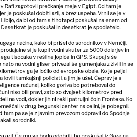
 Rafi zagotovil prečkanje meje v Egipt. Od tam je
jer je poskušal dobiti azil, a brez uspeha. Vrnil se je v
v Libijo, da bi od tam s tihotapci poskušal na enem od
. Desetkrat je poskušal in desetkrat je spodletelo.
rugega načina, kako bi prišel do sorodnikov v Nemčiji.
 prodajalne si je kupil vodni skuter za 5000 dolarjev in
gega tisočaka v rešilne jopiče in GPS. Skupaj s še
to na vodni gliser privezal še gumenjaka z živili in se
kilometrov ga je ločilo od evropske obale. Ko je peljal
lovili tamkajšnji policisti, a jim je ušel. Čeprav je s
igence računal, koliko goriva bo potreboval do
ačuni niso bili pravi, zato so dvajset kilometrov pred
i na vodi, dokler jih ni rešil patruljni čoln Frontexa. Ko
remeščali v drug begunski center na celini, je pobegnil.
 od tam pa se je z javnim prevozom odpravil do Spodnje
akali sorodniki.
za azil. Če mu ga bodo odobrili, bo poskušal iz Gaze na