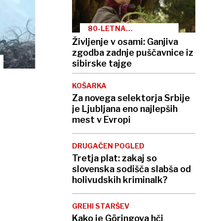
80-LETNA
STAROVERKA
Življenje v osami: Ganjiva
zgodba zadnje puščavnice iz
sibirske tajge
KOŠARKA
Za novega selektorja Srbije
je Ljubljana eno najlepših
mest v Evropi
DRUGAČEN POGLED
Tretja plat: zakaj so
slovenska sodišča slabša od
holivudskih kriminalk?
GREHI STARŠEV
Kako je Göringova hči