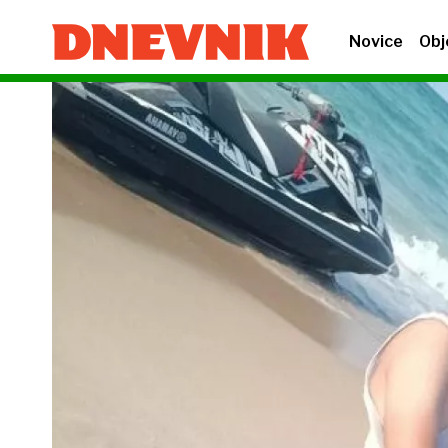
Novice
Obj