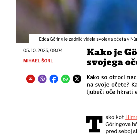
Edda Göring je zadnjič videla svojega očeta v Nür
Kako je Gö
05. 10. 2025, 08.04
svojega oč
MIHAEL ŠORL
Kako so otroci naci
na svoje očete? Kak
ljubeči oče hkrati
T
ako kot
Himm
Göringova hči
pred seboj sk