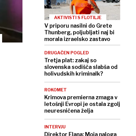
AKTIVISTI S FLOTILJE
V priporu nasilni do Grete
Thunberg, poljubljati naj bi
morala izraelsko zastavo
DRUGAČEN POGLED
Tretja plat: zakaj so
slovenska sodišča slabša od
holivudskih kriminalk?
ROKOMET
Krimova premierna zmaga v
letošnji Evropi je ostala zgolj
neuresničena želja
INTERVJU
Direktor Elana: Moja naloga