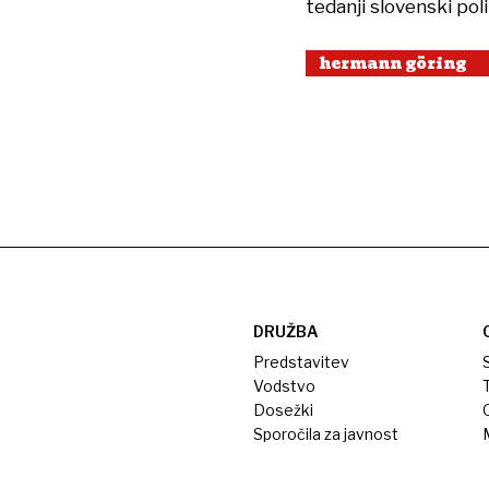
tedanji slovenski poli
hermann göring
DRUŽBA
Predstavitev
S
Vodstvo
T
Dosežki
Sporočila za javnost
M