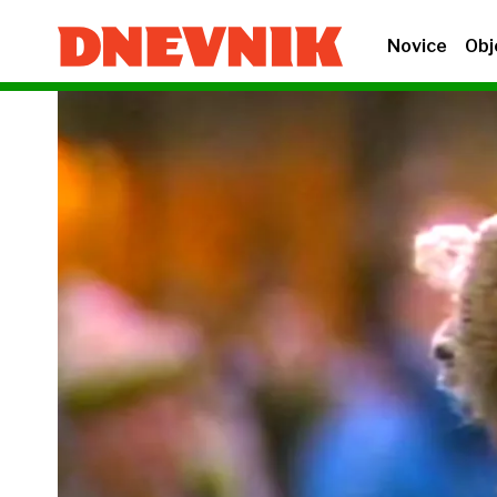
Novice
Obj