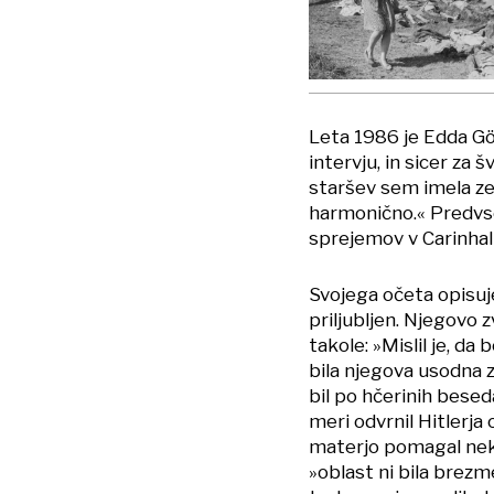
Leta 1986 je Edda Göri
intervju, in sicer za 
staršev sem imela zel
harmonično.« Predvse
sprejemov v Carinhall
Svojega očeta opisuje
priljubljen. Njegovo z
takole: »Mislil je, da
bila njegova usodna zm
bil po hčerinih beseda
meri odvrnil Hitlerja
materjo pomagal neka
»oblast ni bila brezme