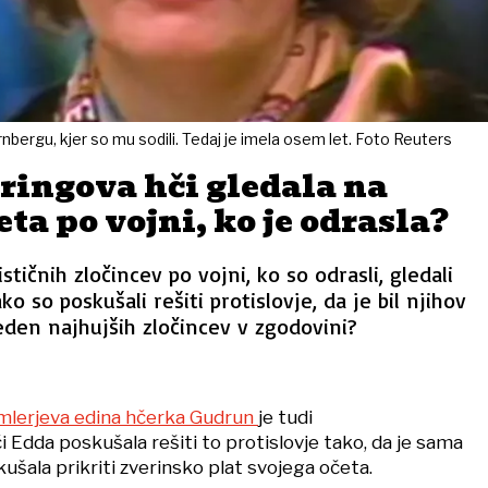
nbergu, kjer so mu sodili. Tedaj je imela osem let. Foto Reuters
ringova hči gledala na
eta po vojni, ko je odrasla?
stičnih zločincev po vojni, ko so odrasli, gledali
o so poskušali rešiti protislovje, da je bil njihov
 eden najhujših zločincev v zgodovini?
lerjeva edina hčerka Gudrun
je tudi
 Edda poskušala rešiti to protislovje tako, da je sama
ušala prikriti zverinsko plat svojega očeta.