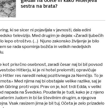
sestra na brata?
ng, ki se sicer ni pojavljala v javnosti, dala edini
švedsko televizijo. Med drugim je dejala: »Zaradi ljubečih
o lepo otroštvo. (…) Njuno zakonsko življenje je bilo
m se rada spominja božiča in velikih nedeljskih
u.
 kot prisrčno osebnost, zaradi česar naj bi bil povsod
vestobo Hitlerju, ki je ni hotel prelomiti, opravičuje
 bo Hitler res naredil nekaj pozitivnega za Nemčijo. To je
ota.« Med njima naj bi obstajale velike razlike, saj je
h Göring proti vojni. Prav on je, kot trdi Edda, v veliki
 od napada na Švedsko. Poudarila je tudi, kako je z njeno
terim Judom in bi še številnim drugim, a njegova
jna. Vsak rasizem jima je bil tuj. Očeta je zelo prizadelo