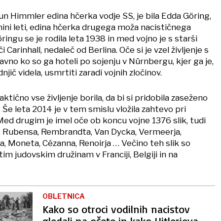
un Himmler edina hčerka vodje SS, je bila Edda Göring,
mini leti, edina hčerka drugega moža nacističnega
ngu se je rodila leta 1938 in med vojno je s starši
i Carinhall, nedaleč od Berlina. Oče si je vzel življenje s
avno ko so ga hoteli po sojenju v Nürnbergu, kjer ga je,
njič videla, usmrtiti zaradi vojnih zločinov.
raktično vse življenje borila, da bi si pridobila zaseženo
Še leta 2014 je v tem smislu vložila zahtevo pri
Med drugim je imel oče ob koncu vojne 1376 slik, tudi
a, Rubensa, Rembrandta, Van Dycka, Vermeerja,
, Moneta, Cézanna, Renoirja … Večino teh slik so
tim judovskim družinam v Franciji, Belgiji in na
OBLETNICA
Kako so otroci vodilnih nacistov
gledali na očete in kako Hitlerjeva