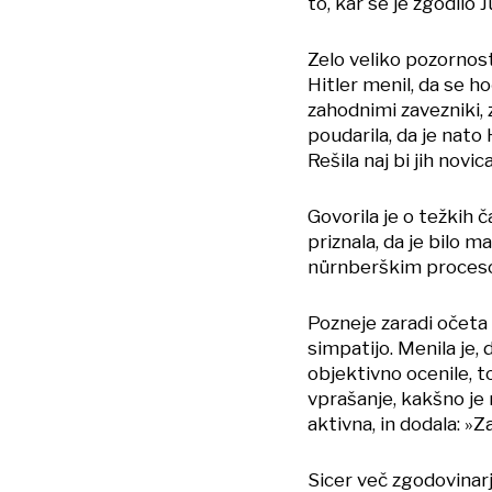
to, kar se je zgodilo 
Zelo veliko pozornost
Hitler menil, da se 
zahodnimi zavezniki, z
poudarila, da je nato 
Rešila naj bi jih novica
Govorila je o težkih č
priznala, da je bilo 
nürnberškim proceso
Pozneje zaradi očeta n
simpatijo. Menila je,
objektivno ocenile, 
vprašanje, kakšno je n
aktivna, in dodala: »
Sicer več zgodovinarj