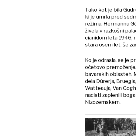
Tako kot je bila Gudr
ki je umrla pred sed
režima. Hermannu Göri
živela v razkošni palač
cianidom leta 1946, r
stara osem let, še zad
Ko je odrasla, se je p
očetovo premoženje. 
bavarskih oblasteh. 
dela Dürerja, Bruegl
Watteauja, Van Gogha
nacisti zaplenili boga
Nizozemskem.