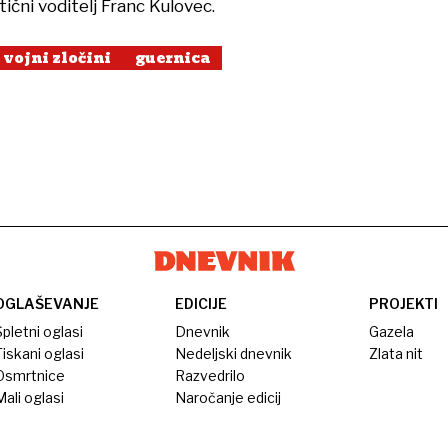
tični voditelj Franc Kulovec.
vojni zločini
guernica
OGLAŠEVANJE
EDICIJE
PROJEKTI
pletni oglasi
Dnevnik
Gazela
iskani oglasi
Nedeljski dnevnik
Zlata nit
Osmrtnice
Razvedrilo
ali oglasi
Naročanje edicij