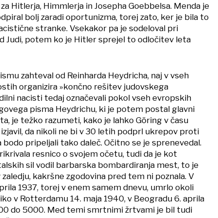
a za Hitlerja, Himmlerja in Josepha Goebbelsa. Menda je
piral bolj zaradi oportunizma, torej zato, ker je bila to
cistične stranke. Vsekakor pa je sodeloval pri
d Judi, potem ko je Hitler sprejel to odločitev leta
 pismu zahteval od Reinharda Heydricha, naj v vseh
stih organizira »končno rešitev judovskega
dilni nacisti tedaj označevali pokol vseh evropskih
egovega pisma Heydrichu, ki je potem postal glavni
a, je težko razumeti, kako je lahko Göring v času
javil, da nikoli ne bi v 30 letih podprl ukrepov proti
a bodo pripeljali tako daleč. Očitno se je sprenevedal.
rikrivala resnico o svojem očetu, tudi da je kot
alskih sil vodil barbarska bombardiranja mest, to je
v zaledju, kakršne zgodovina pred tem ni poznala. V
aprila 1937, torej v enem samem dnevu, umrlo okoli
oliko v Rotterdamu 14. maja 1940, v Beogradu 6. aprila
0 do 5000. Med temi smrtnimi žrtvami je bil tudi