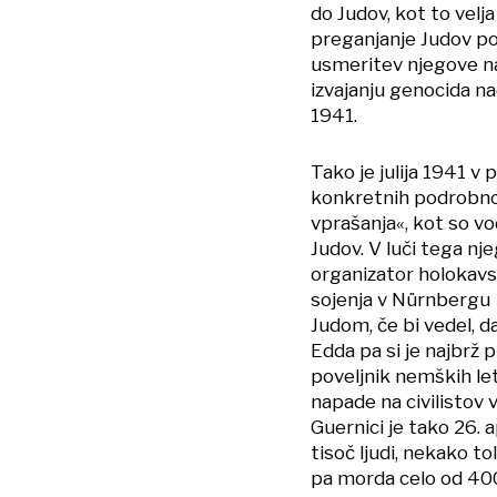
do Judov, kot to velj
preganjanje Judov pod
usmeritev njegove na
izvajanju genocida na
1941.
Tako je julija 1941 v
konkretnih podrobno
vprašanja«, kot so vo
Judov. V luči tega nj
organizator holokavst
sojenja v Nürnbergu iz
Judom, če bi vedel, d
Edda pa si je najbrž p
poveljnik nemških let
napade na civilistov 
Guernici je tako 26. 
tisoč ljudi, nekako t
pa morda celo od 400