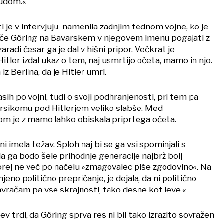
Judom.«
i je v intervjuju namenila zadnjim tednom vojne, ko je
hoče Göring na Bavarskem v njegovem imenu pogajati z
aradi česar ga je dal v hišni pripor. Večkrat je
Hitler izdal ukaz o tem, naj usmrtijo očeta, mamo in njo.
 iz Berlina, da je Hitler umrl.
asih po vojni, tudi o svoji podhranjenosti, pri tem pa
marsikomu pod Hitlerjem veliko slabše. Med
m je z mamo lahko obiskala priprtega očeta.
i imela težav. Sploh naj bi se ga vsi spominjali s
 da ga bodo šele prihodnje generacije najbrž bolj
torej ne več po načelu »zmagovalec piše zgodovino«. Na
jeno politično prepričanje, je dejala, da ni politično
Zavračam pa vse skrajnosti, tako desne kot leve.«
ev trdi, da Göring sprva res ni bil tako izrazito sovražen