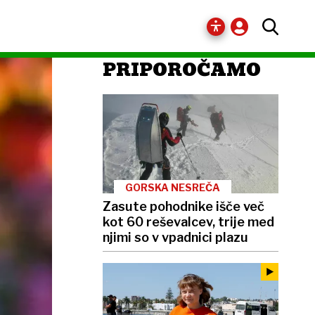
PRIPOROČAMO
GORSKA NESREČA
Zasute pohodnike išče več
kot 60 reševalcev, trije med
njimi so v vpadnici plazu