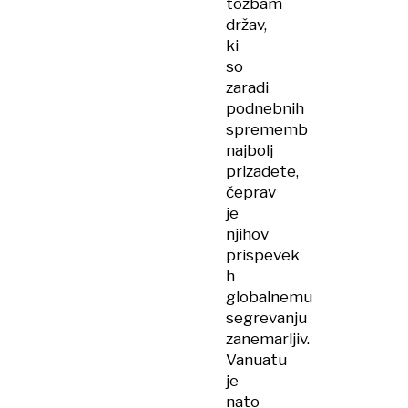
tožbam
držav,
ki
so
zaradi
podnebnih
sprememb
najbolj
prizadete,
čeprav
je
njihov
prispevek
h
globalnemu
segrevanju
zanemarljiv.
Vanuatu
je
nato