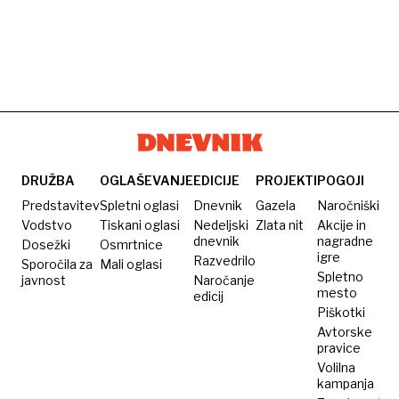
DRUŽBA
OGLAŠEVANJE
EDICIJE
PROJEKTI
POGOJI
Predstavitev
Spletni oglasi
Dnevnik
Gazela
Naročniški
Vodstvo
Tiskani oglasi
Nedeljski
Zlata nit
Akcije in
dnevnik
nagradne
Dosežki
Osmrtnice
igre
Razvedrilo
Sporočila za
Mali oglasi
Spletno
javnost
Naročanje
mesto
edicij
Piškotki
Avtorske
pravice
Volilna
kampanja