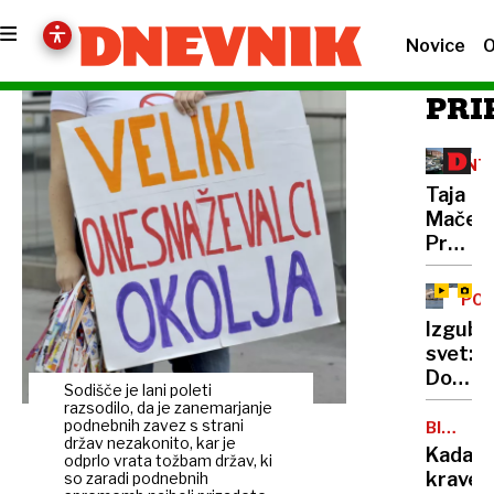
Novice
O
PRI
INT
Taja
Maček:
Pravi
luksuz
niso
POS
prestiž
SUŠ
Izgublj
hoteli,
svet:
ampak
Donav
pristn
Sodišče je lani poleti
presiha
razsodilo, da je zanemarjanje
dožive
njeno
podnebnih zavez s strani
BIOGRA
držav nezakonito, kar je
NA
dno
Kadave
odprlo vrata tožbam držav, ki
MORU
pa
krave
so zaradi podnebnih