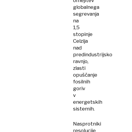
omejitev
globalnega
segrevanja
na
1,5
stopinje
Celzija
nad
predindustrijsko
ravnjo,
zlasti
opuščanje
fosilnih
goriv
v
energetskih
sistemih.
Nasprotniki
resolucije