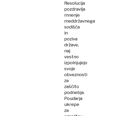
Resolucija
hitreje,
pozdravlja
kot
mnenje
smo
meddržavnega
mislili
sodišča
in
poziva
države,
naj
vestno
izpolnjujejo
svoje
obveznosti
za
zaščito
podnebja.
Poudarja
ukrepe
za