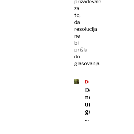
prizadevale
za
to,
da
resolucija
ne
bi
prišla
do
glasovanja.
DOGNANJE
Dobra
novica:
uničeni
gozd
si
lahko
opomore