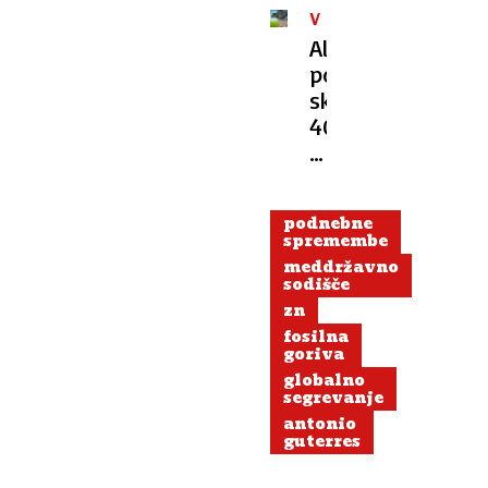
V
ŠTEVILKAH
Alarmanten
podatek:
skoraj
40
odstotkov
rastlinskih
vrst
podnebne
je
spremembe
pred
meddržavno
izumrtjem
sodišče
zn
fosilna
goriva
globalno
segrevanje
antonio
guterres