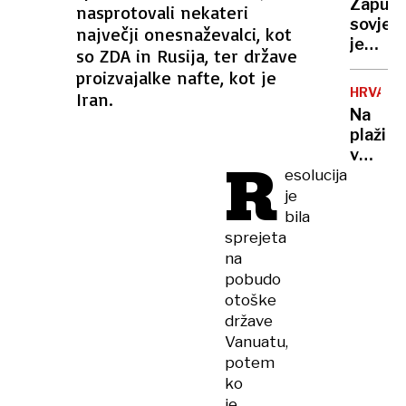
supih
Zapušč
nasprotovali nekateri
izgled
in
sovjet
največji onesnaževalci, kot
počitn
kajakih
jedrski
brez
so ZDA in Rusija, ter države
svetiln
telefo
proizvajalke nafte, kot je
so
in
HRVAŠK
Iran.
postali
klim
Na
radioa
plaži
tempir
v
R
bombe
Crikven
esolucija
se je
je
podrlo
bila
drevo,
sprejeta
poškod
na
tudi
pobudo
dva
otoške
otroka
države
Vanuatu,
potem
ko
je