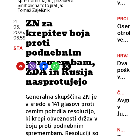
sprememb najbolj prizadete.
razkri
v
Simbolična fotografija:
osuplji
travi
Tomaž Zajelšnik
skrivn
razpad
PRORA
ZN za
21.
že
Osem
05.
osem
krepitev boja
2026,
otrok,
dni,
06.59
proti
več
okoli
kot
STA
podnebnim
njega
8000
kroži
HRVAŠK
spremembam,
dolarj
teliček
Dva
strošk
ZDA in Rusija
poškod
na
v
nasprotujejo
mesec,
nesreč
a
gliserj
mama
ČRNO-
Generalna skupščina ZN je
z
BELO
vztraja
Avgus
v sredo s 141 glasovi proti
morja
»Otroc
v
reševal
osmim potrdila resolucijo,
so
Jugosla
več
ki krepi obveznosti držav v
poceni
tako
ljudi
boju proti podnebnim
so
na
NEVARN
spremembam. Resoluciji so
nekoč
DEDIŠČ