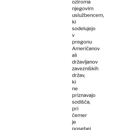
oziroma
njegovim
uslužbencem,
ki
sodelujejo
v
pregonu
Američanov
ali
državljanov
zavezniških
držav,
ki
ne
priznavajo
sodišča,
pri
čemer
je
posebej