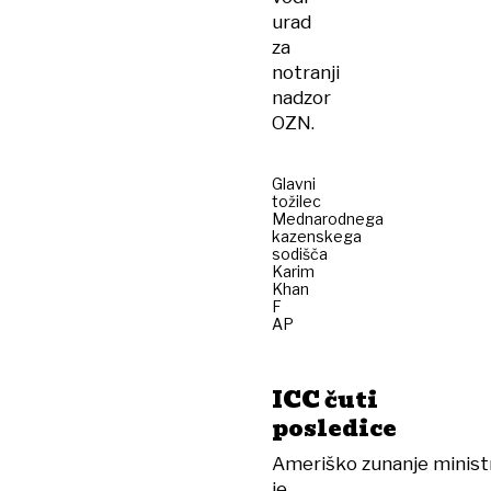
urad
za
notranji
nadzor
OZN.
Glavni
tožilec
Mednarodnega
kazenskega
sodišča
Karim
Khan
F
AP
ICC čuti
posledice
Ameriško zunanje minist
je