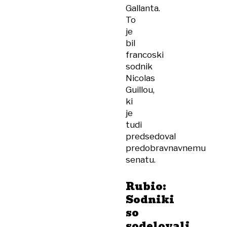
Gallanta.
To
je
bil
francoski
sodnik
Nicolas
Guillou,
ki
je
tudi
predsedoval
predobravnavnemu
senatu.
Rubio:
Sodniki
so
sodelovali