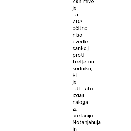
Zanimivo
je,
da
ZDA
očitno
niso
uvedle
sankcij
proti
tretjemu
sodniku,
ki
je
odločal o
izdaji
naloga
za
aretacijo
Netanjahuja
in