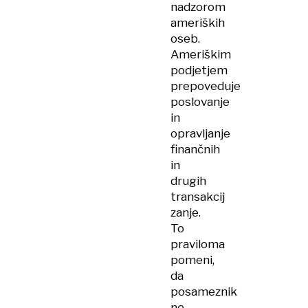
nadzorom
ameriških
oseb.
Ameriškim
podjetjem
prepoveduje
poslovanje
in
opravljanje
finančnih
in
drugih
transakcij
zanje.
To
praviloma
pomeni,
da
posameznik
ne