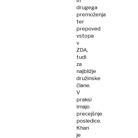
in
drugega
premoženja
ter
prepoved
vstopa
v
ZDA,
tudi
za
najbližje
družinske
člane.
V
praksi
imajo
precejšnje
posledice.
Khan
je