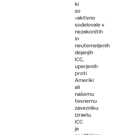
ki
so
»aktivno
sodelovale v
nezakonitih
in
neutemeljenih
dejanjih
ICC,
uperjenih
proti
Ameriki
ali
našemu
tesnemu
zavezniku
Izraelu.
ICC
je