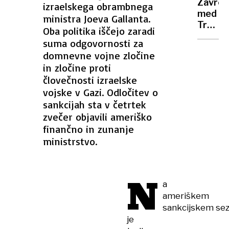
Zavrel
izraelskega obrambnega
Goričk
med
ministra Joeva Gallanta.
napove
Trump
Oba politika iščejo zaradi
in
suma odgovornosti za
Musko
domnevne vojne zločine
Trump
in zločine proti
bi
človečnosti izraelske
ukinil
vojske v Gazi. Odločitev o
Musku
sankcijah sta v četrtek
subvenc
Musk
zvečer objavili ameriško
bi
finančno in zunanje
ukinil
ministrstvo.
rakete
N
a
ameriškem
sankcijskem se
je