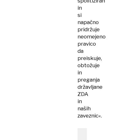
spolitiziran
in
si
napačno
pridržuje
neomejeno
pravico
da
preiskuje,
obtožuje
in
preganja
državljane
ZDA
in
naših
zaveznic«.