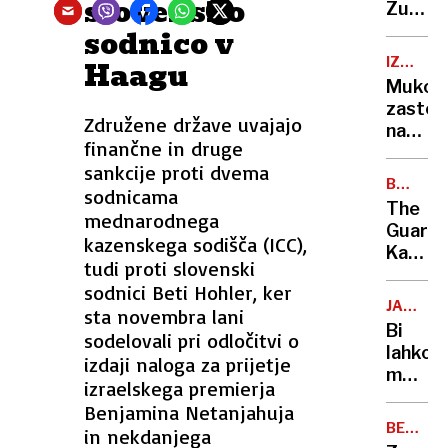
slovensko
diplom
Zupanč
ponuja
in
sodnico v
pravno
Bor
IZ
Haagu
pomoč
Zuljan
MEDVO
Mukotr
med
V
zastoji
STEGNE
vzponi
Združene države uvajajo
na
in
finančne in druge
cestah
padci,
sankcije proti dvema
Jeza
Pahor
BRITAN
sodnicama
dnevni
POGLED
ocenju
The
mednarodnega
migran
misice
Guardi
in
kazenskega sodišča (ICC),
Kaj
izzivi
tudi proti slovenski
lahko
okolič
sodnici Beti Hohler, ker
"komun
JASNO
sta novembra lani
Sloveni
Z
Bi
sodelovali pri odločitvi o
nauči
ANDREJ
lahko
VELKAV
izdaji naloga za prijetje
svet
možno
o
izraelskega premierja
hude
otrošk
Benjamina Netanjahuja
neviht
revščin
BELA
in nekdanjega
nad
HIŠA