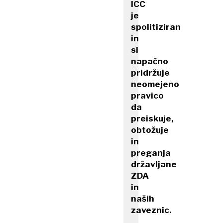
ICC
je
spolitiziran
in
si
napačno
pridržuje
neomejeno
pravico
da
preiskuje,
obtožuje
in
preganja
državljane
ZDA
in
naših
zaveznic.