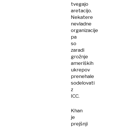
tvegajo
aretacijo.
Nekatere
nevladne
organizacije
pa
so
zaradi
grožnje
ameriških
ukrepov
prenehale
sodelovati
z
ICC.
Khan
je
prejšnji