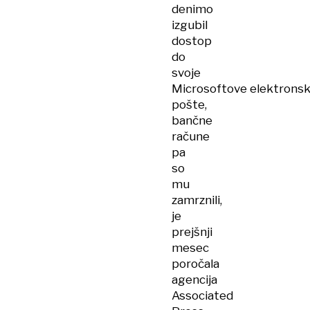
denimo
izgubil
dostop
do
svoje
Microsoftove elektrons
pošte,
bančne
račune
pa
so
mu
zamrznili,
je
prejšnji
mesec
poročala
agencija
Associated