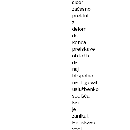
sicer
začasno
prekinil
z
delom
do
konca
preiskave
obtožb,
da
naj
bi spolno
nadlegoval
uslužbenko
sodišča,
kar
je
zanikal.
Preiskavo
vodi