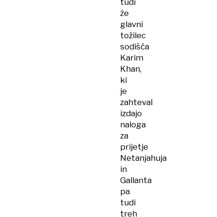
tudi
že
glavni
tožilec
sodišča
Karim
Khan,
ki
je
zahteval
izdajo
naloga
za
prijetje
Netanjahuja
in
Gallanta
pa
tudi
treh