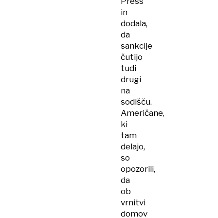
Press
in
dodala,
da
sankcije
čutijo
tudi
drugi
na
sodišču.
Američane,
ki
tam
delajo,
so
opozorili,
da
ob
vrnitvi
domov