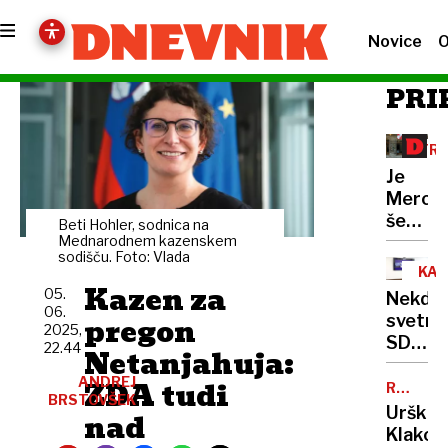
Novice
O
PRI
TRG
Je
Merca
še
Beti Hohler, sodnica na
naprej
Mednarodnem kazenskem
sodišču. Foto: Vlada
“najbol
KAZ
sosed”
Kazen za
PO
05.
Nekdan
Ponek
06.
pregon
svetni
veliko
2025,
SDS
22.44
slabe
Netanjahuja:
v
volje
ANDREJ
ZDA tudi
priporu
RUMENE
BRSTOVŠEK
NOVICE
Z
Urška
nad
gradb
Klakoč