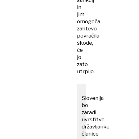
sankcij
in
jim
omogoča
zahtevo
povračila
škode,
če
jo
zato
utrpijo.
Slovenija
bo
zaradi
uvrstitve
državljanke
članice