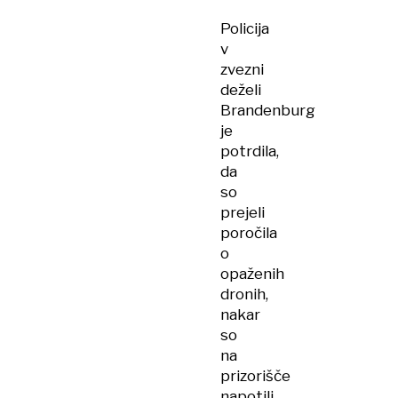
Policija
v
zvezni
deželi
Brandenburg
je
potrdila,
da
so
prejeli
poročila
o
opaženih
dronih,
nakar
so
na
prizorišče
napotili