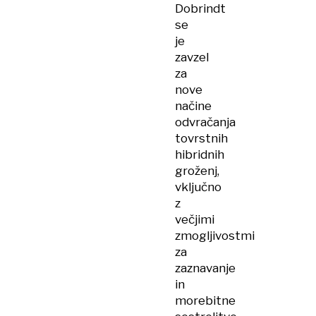
Dobrindt
se
je
zavzel
za
nove
načine
odvračanja
tovrstnih
hibridnih
groženj,
vključno
z
večjimi
zmogljivostmi
za
zaznavanje
in
morebitne