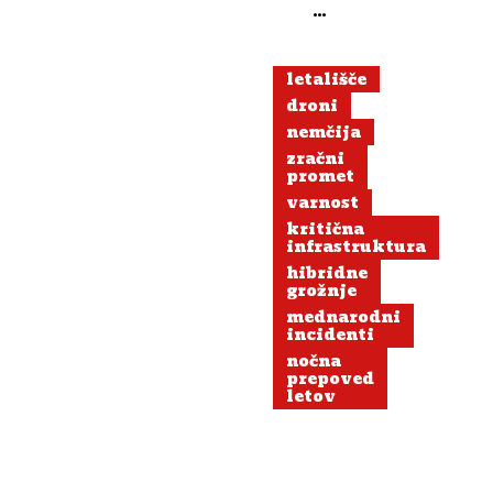
opazili
drone
letališče
droni
nemčija
zračni
promet
varnost
kritična
infrastruktura
hibridne
grožnje
mednarodni
incidenti
nočna
prepoved
letov