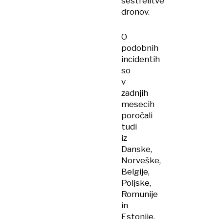
sestrelitve
dronov.
O
podobnih
incidentih
so
v
zadnjih
mesecih
poročali
tudi
iz
Danske,
Norveške,
Belgije,
Poljske,
Romunije
in
Estonije.