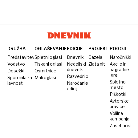
DRUŽBA
OGLAŠEVANJE
EDICIJE
PROJEKTI
POGOJI
Predstavitev
Spletni oglasi
Dnevnik
Gazela
Naročniški
Vodstvo
Tiskani oglasi
Nedeljski
Zlata nit
Akcije in
dnevnik
nagradne
Dosežki
Osmrtnice
igre
Razvedrilo
Sporočila za
Mali oglasi
Spletno
javnost
Naročanje
mesto
edicij
Piškotki
Avtorske
pravice
Volilna
kampanja
Zasebnost