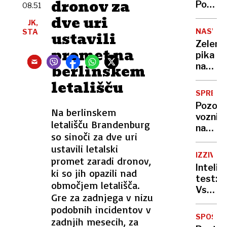
dronov za
tragedi
Policis
08.51
poziva
dve uri
JK,
kolesar
NASVET
STA
ustavili
da
Zelena
se
promet na
pika
javi
berlinskem
na
telefo
letališču
vas
SPREME
kdo
Pozor,
opazuj
Na berlinskem
vozniki
Takoj
letališču Brandenburg
na
prever
so sinoči za dve uri
Hrvaš
to
ustavili letalski
nova
nastav
IZZIV
promet zaradi dronov,
zimska
Intelig
ki so jih opazili nad
pravila
test:
kazni
območjem letališča.
Vsakd
so
Gre za zadnjega v nizu
vidi
visoke
podobnih incidentov v
motori
SPOŠTL
zadnjih mesecih, za
napake