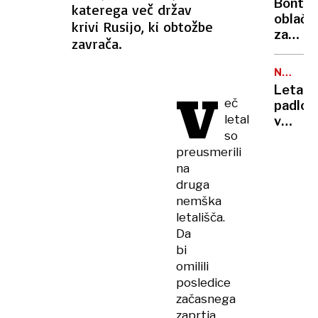
Bonto
katerega več držav
skoraj
oblače
krivi Rusijo, ki obtožbe
nihče
za
zavrača.
pokopa
Nasled
NAD
napak
OBLAKI
V
Letalo
se
eč
padlo
raje
letal
v
izogni
so
»zračn
preusmerili
luknjo«
nenad
na
je
druga
izgubil
nemška
višino,
letališča.
več
Da
ranjeni
bi
omilili
posledice
začasnega
zaprtja,