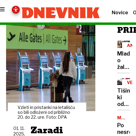
Novice
O
PRI
AN
Mladi
o
žalovan
»Pogo
imamo
VEL
občute
SH
Tišina,
da
ki
nas
odmev
odrasli
Vzleti in pristanki na letališču
Novi
so bili odloženi od približno
ne
Sad
20. do 22. ure. Foto: DPA
MURSK
razume
SOBOTA
leto
Po
Zaradi
01. 11.
po
nesreči
2025,