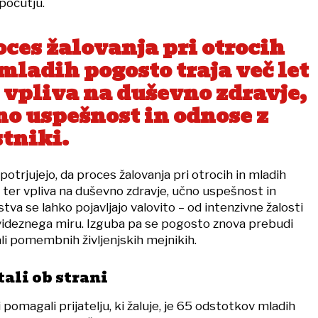
počutju.
oces žalovanja pri otrocih
mladih pogosto traja več let
r vpliva na duševno zdravje,
no uspešnost in odnose z
stniki.
otrjujejo, da proces žalovanja pri otrocih in mladih
 ter vpliva na duševno zdravje, učno uspešnost in
tva se lahko pojavljajo valovito – od intenzivne žalosti
avideznega miru. Izguba pa se pogosto znova prebudi
li pomembnih življenjskih mejnikih.
tali ob strani
 pomagali prijatelju, ki žaluje, je 65 odstotkov mladih