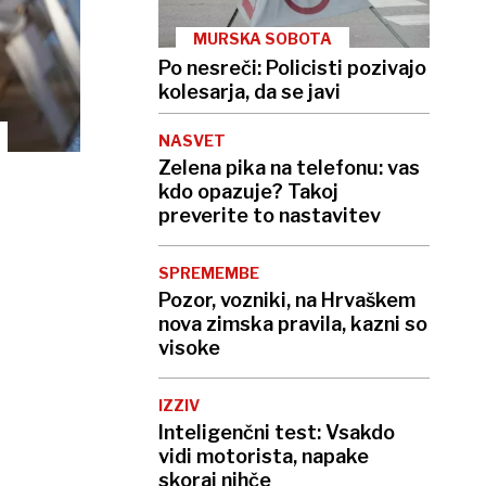
MURSKA SOBOTA
Po nesreči: Policisti pozivajo
kolesarja, da se javi
NASVET
Zelena pika na telefonu: vas
kdo opazuje? Takoj
preverite to nastavitev
SPREMEMBE
Pozor, vozniki, na Hrvaškem
nova zimska pravila, kazni so
visoke
IZZIV
Inteligenčni test: Vsakdo
vidi motorista, napake
skoraj nihče