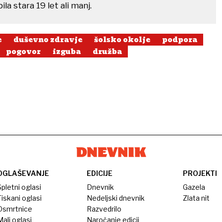
ila stara 19 let ali manj.
e
duševno zdravje
šolsko okolje
podpora
pogovor
izguba
družba
OGLAŠEVANJE
EDICIJE
PROJEKTI
pletni oglasi
Dnevnik
Gazela
iskani oglasi
Nedeljski dnevnik
Zlata nit
Osmrtnice
Razvedrilo
ali oglasi
Naročanje edicij