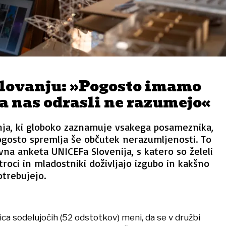
alovanju: »Pogosto imamo
a nas odrasli ne razumejo«
nja, ki globoko zaznamuje vsakega posameznika,
ogosto spremlja še občutek nerazumljenosti. To
vna anketa UNICEFa Slovenija, s katero so želeli
troci in mladostniki doživljajo izgubo in kakšno
trebujejo.
ica sodelujočih (52 odstotkov) meni, da se v družbi