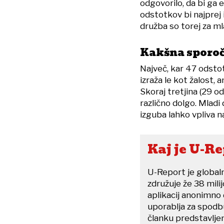
odgovorilo, da bi ga 
odstotkov bi najprej 
družba so torej za m
Kakšna sporoči
Največ, kar 47 odstotk
izraža le kot žalost,
Skoraj tretjina (29 o
različno dolgo. Mladi 
izguba lahko vpliva n
Kaj je U-R
U-Report je global
združuje že 38 mili
aplikacij anonimno
uporablja za spodbuj
članku predstavljen