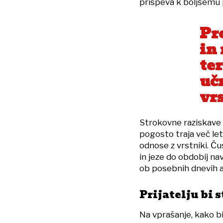
prispeva k boljšemu 
Pr
in 
te
uč
vr
Strokovne raziskave p
pogosto traja več let
odnose z vrstniki. Čus
in jeze do obdobij n
ob posebnih dnevih a
Prijatelju bi s
Na vprašanje, kako bi