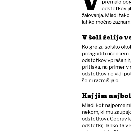
V
premalo pogo
odstotkov ji
žalovanja. Mladi tako
lahko močno zaznamu
V šoli želijo 
Ko gre za šolsko okolj
prilagoditi učencem, k
odstotkov vprašanih, 
pritiska, na primer v
odstotkov ne vidi p
še ni razmišljalo.
Kaj jim najbo
Mladi kot najpomemb
nekom, ki mu zaupajo 
odstotkov). Čeprav le
odstotki), lahko ta 