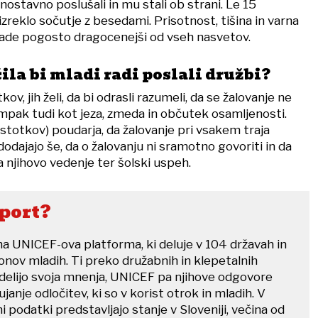
enostavno poslušali in mu stali ob strani. Le 15
izreklo sočutje z besedami. Prisotnost, tišina in varna
lade pogosto dragocenejši od vseh nasvetov.
la bi mladi radi poslali družbi?
ov, jih želi, da bi odrasli razumeli, da se žalovanje ne
 ampak tudi kot jeza, zmeda in občutek osamljenosti.
dstotkov) poudarja, da žalovanje pri vsakem traja
dodajajo še, da o žalovanju ni sramotno govoriti in da
a njihovo vedenje ter šolski uspeh.
eport?
na UNICEF-ova platforma, ki deluje v 104 državah in
jonov mladih. Ti preko družabnih in klepetalnih
 delijo svoja mnenja, UNICEF pa njihove odgovore
anje odločitev, ki so v korist otrok in mladih. V
i podatki predstavljajo stanje v Sloveniji, večina od