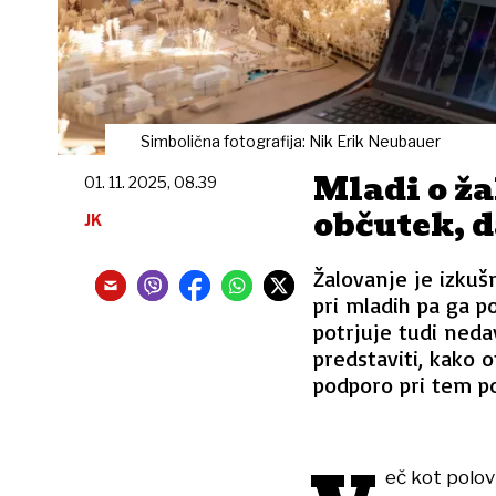
Simbolična fotografija: Nik Erik Neubauer
Mladi o ž
01. 11. 2025, 08.39
občutek, d
JK
Žalovanje je izkuš
pri mladih pa ga p
potrjuje tudi neda
predstaviti, kako o
podporo pri tem po
eč kot polov