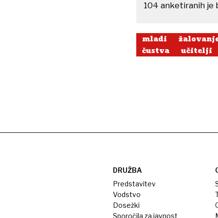
104 anketiranih je b
mladi
žalovanj
čustva
učitelji
DRUŽBA
Predstavitev
S
Vodstvo
T
Dosežki
Sporočila za javnost
M