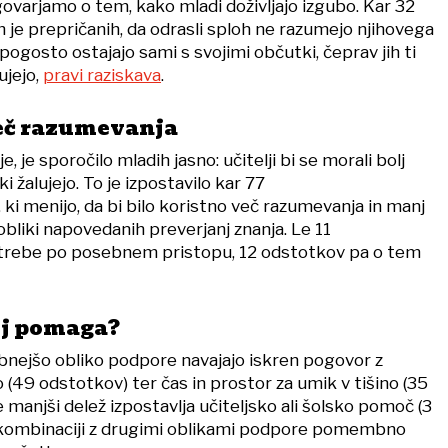
varjamo o tem, kako mladi doživljajo izgubo. Kar 32
h je prepričanih, da odrasli sploh ne razumejo njihovega
 pogosto ostajajo sami s svojimi občutki, čeprav jih ti
jejo,
pravi raziskava
.
več razumevanja
e, je sporočilo mladih jasno: učitelji bi se morali bolj
i žalujejo. To je izpostavilo kar 77
ki menijo, da bi bilo koristno več razumevanja in manj
 obliki napovedanih preverjanj znanja. Le 11
otrebe po posebnem pristopu, 12 odstotkov pa o tem
lj pomaga?
nejšo obliko podpore navajajo iskren pogovor z
(49 odstotkov) ter čas in prostor za umik v tišino (35
 manjši delež izpostavlja učiteljsko ali šolsko pomoč (3
v kombinaciji z drugimi oblikami podpore pomembno