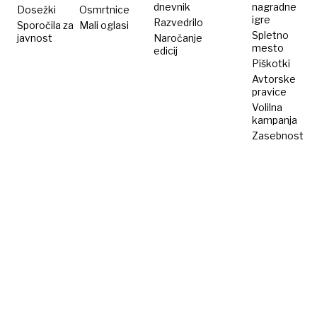
dnevnik
nagradne
Dosežki
Osmrtnice
igre
Razvedrilo
Sporočila za
Mali oglasi
Spletno
javnost
Naročanje
mesto
edicij
Piškotki
Avtorske
pravice
Volilna
kampanja
Zasebnost