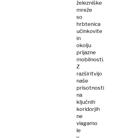
železniške
mreže
so
hrbtenica
učinkovite
in
okolju
prijazne
mobilnosti.
Z
razširitvijo
naše
prisotnosti
na
ključnih
koridorjih
ne
vlagamo
le
v