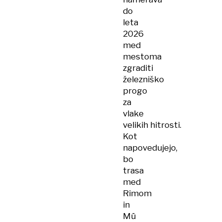
do
leta
2026
med
mestoma
zgraditi
železniško
progo
za
vlake
velikih hitrosti.
Kot
napovedujejo,
bo
trasa
med
Rimom
in
Mü​