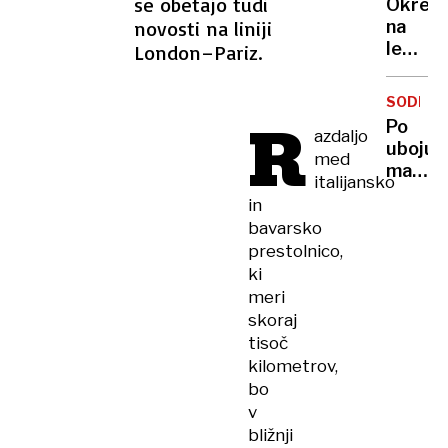
se obetajo tudi
Okrepč
največ
novosti na liniji
na
najemn
lepem
London–Pariz.
razgle
Po
SODBA
briško,
R
Po
azdaljo
enosta
uboju
in
med
mame
dobro
italijansko
na
in
zdravlj
bavarsko
Glasov
prestolnico,
so
ki
mu
meri
ukazova
skoraj
kaj
tisoč
naj
kilometrov,
naredi
bo
v
bližnji