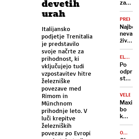
devetih
Sloven
začelo
graditi
urah
NUK
PREHRA
II.
Najbolj
Italijansko
Kje
nevarn
podjetje Trenitalia
se
živila
je predstavilo
zatika
na
svoje načrte za
svetu:
ELEGAN
prihodnost, ki
od
HOTEL
Po
vključujejo tudi
zelene
BRDO
odprav
vzpostavitev hitre
fižola
stenic
železniške
do
vsak
povezave med
sira
dan
Rimom in
z
VELEBL
pregle
ličinka
Münchnom
Maxim
sobe
bo
prihodnje leto. V
kmalu
luči krepitve
ostal
železniških
brez
povezav po Evropi
OCENA
svojeg
GOSTIL