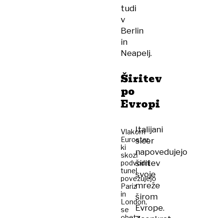
tudi
v
Berlin
in
Neapelj.
Širitev
po
Evropi
Italijani
Vlakom
Eurostar,
sicer
ki
napovedujejo
skozi
širitev
podvodni
tunel
svoje
povezujejo
mreže
Pariz
in
širom
London,
Evrope.
se
obeta