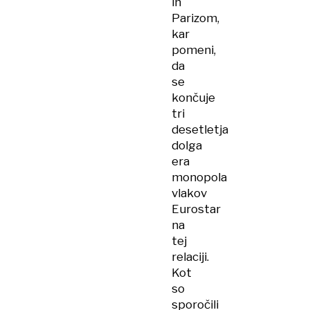
in
Parizom,
kar
pomeni,
da
se
končuje
tri
desetletja
dolga
era
monopola
vlakov
Eurostar
na
tej
relaciji.
Kot
so
sporočili