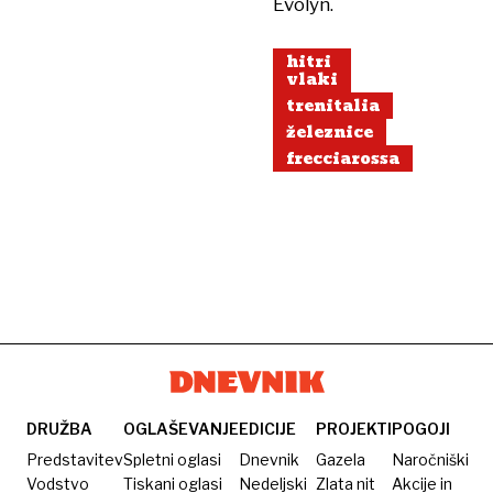
Evolyn.
hitri
vlaki
trenitalia
železnice
frecciarossa
DRUŽBA
OGLAŠEVANJE
EDICIJE
PROJEKTI
POGOJI
Predstavitev
Spletni oglasi
Dnevnik
Gazela
Naročniški
Vodstvo
Tiskani oglasi
Nedeljski
Zlata nit
Akcije in