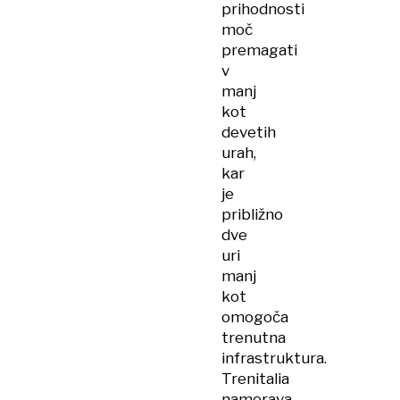
prihodnosti
moč
premagati
v
manj
kot
devetih
urah,
kar
je
približno
dve
uri
manj
kot
omogoča
trenutna
infrastruktura.
Trenitalia
namerava