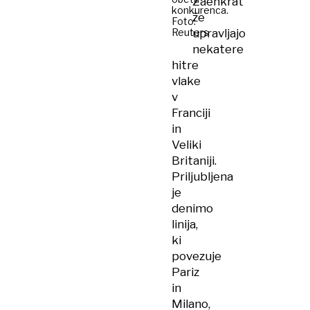
Zaenkrat
konkurenca.
že
Foto:
Reuters
upravljajo
nekatere
hitre
vlake
v
Franciji
in
Veliki
Britaniji.
Priljubljena
je
denimo
linija,
ki
povezuje
Pariz
in
Milano,