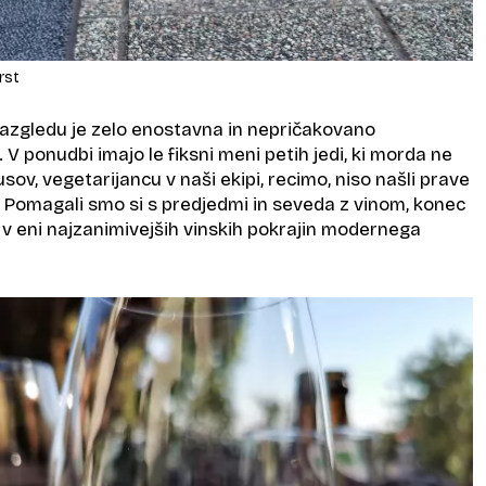
rst
razgledu je zelo enostavna in nepričakovano
V ponudbi imajo le fiksni meni petih jedi, ki morda ne
sov, vegetarijancu v naši ekipi, recimo, niso našli prave
. Pomagali smo si s predjedmi in seveda z vinom, konec
 v eni najzanimivejših vinskih pokrajin modernega