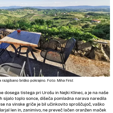
 razgibano briško pokrajino. Foto: Miha First
e dosega tistega pri Urošu in Nejki Klinec, a je na naše
ih sijalo toplo sonce, dišeča pomladna narava naredila
ase na vinske griče je bil učinkovito sproščujoč, vaško
arjal len in, zanimivo, ne preveč lačen oranžen maček