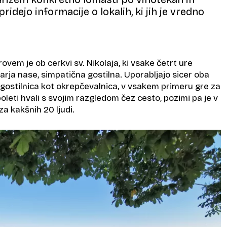
pridejo informacije o lokalih, ki jih je vredno
vem je ob cerkvi sv. Nikolaja, ki vsake četrt ure
rja nase, simpatična gostilna. Uporabljajo sicer oba
 gostilnica kot okrepčevalnica, v vsakem primeru gre za
 poleti hvali s svojim razgledom čez cesto, pozimi pa je v
za kakšnih 20 ljudi.