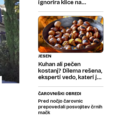
ignorira klice na
pomoč?
JESEN
Kuhan ali pečen
kostanj? Dilema rešena,
eksperti vedo, kateri je
bolj zdrav
ČAROVNIŠKI OBREDI
Pred nočjo čarovnic
prepovedali posvojitev črnih
mačk