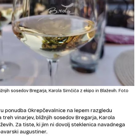
bližnjih sosedov Bregarja, Karola Simčiča z ekipo in Blaževih. Foto
eru ponudba Okrepčevalnice na lepem razgledu
 treh vinarjev, bližnjih sosedov Bregarja, Karola
ževih. Za tiste, ki jim ni dovolj steklenica navadnega
o bavarski augustiner.