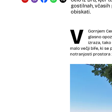
gostilnah, včasih 
obiskati.
V
Gornjem Cero
glasno opoza
izraza, tako
malo večji bife, ki se
notranjosti prostora 