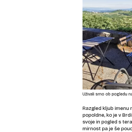
Uživali smo ob pogledu na
Razgled kljub imenu n
popoldne, ko je v Brd
svoje in pogled s ter
mirnost pa je še poud