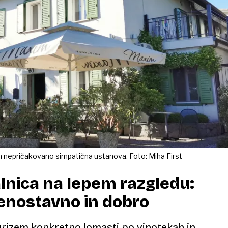
in nepričakovano simpatična ustanova. Foto: Miha First
lnica na lepem razgledu:
 enostavno in dobro
 turizem konkretno lomasti po vinotekah in