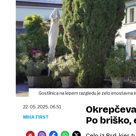
Gostilnica na lepem razgledu je zelo enostavna 
Okrepčeva
22. 05. 2025, 06.51
MIHA FIRST
Po briško,
Celo iz Brd, kjer