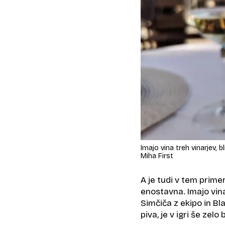
Imajo vina treh vinarjev, 
Miha First
A je tudi v tem prim
enostavna. Imajo vina
Simčiča z ekipo in Bla
piva, je v igri še zel