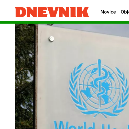
Novice
Obj