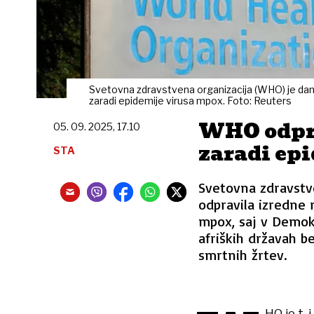
Svetovna zdravstvena organizacija (WHO) je danes
zaradi epidemije virusa mpox. Foto: Reuters
WHO odpra
05. 09. 2025, 17.10
zaradi ep
STA
Svetovna zdravstve
odpravila izredne 
mpox, saj v Demokr
afriških državah b
smrtnih žrtev.
HO je t.