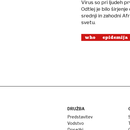
Virus so pri ljudeh p
Odtlej je bilo širjen
srednji in zahodni Afr
svetu.
who
epidemija
DRUŽBA
Predstavitev
S
Vodstvo
T
Dosežki