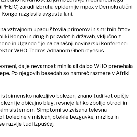
PHEIC) zaradi izbruha epidemije mpox v Demokratični
 Kongo razglasila avgusta lani.
i na vztrajnem upadu števila primerov in smrtnih žrtev
iki Kongo in drugih prizadetih državah, vključno z
eone in Ugando," je na današnji novinarski konferenci
direktor WHO Tedros Adhanom Ghebreyesus.
 pomeni, da je nevarnost minila ali da bo WHO prenehala
repe. Po njegovih besedah so namreč razmere v Afriki
istoimensko nalezljivo bolezen, znano tudi kot opičje
olezni je običajno blag, resneje lahko zbolijo otroci in
skim sistemom. Simptomi so zvišana telesna
, bolečine v mišicah, otekle bezgavke, mrzlica in
e razvije tudi izpuščaj.