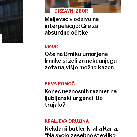
DRŽAVNI ZBOR
Maljevac v odzivu na
interpelacijo: Gre za
absurdne očitke
UMOR
Oče na Brniku umorjene
Iranke si želi za nekdanjega
zeta najvišjo možno kazen
PRVA POMOČ
Konec neznosnih razmer na
ljubljanski urgenci. Bo
trajalo?
KRALJEVA DRUŽINA
Nekdanji butler kralja Karla:
“Na svojo zasebno številko