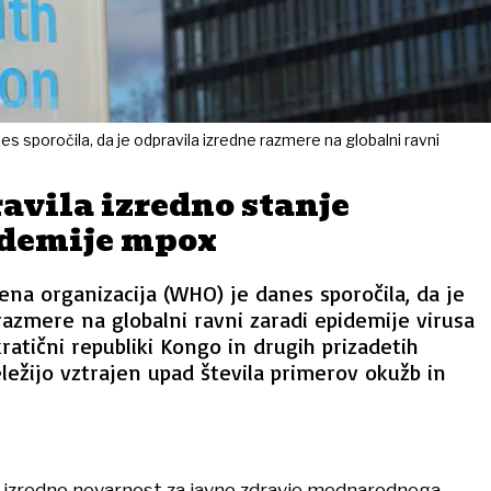
 sporočila, da je odpravila izredne razmere na globalni ravni
vila izredno stanje
idemije mpox
na organizacija (WHO) je danes sporočila, da je
razmere na globalni ravni zaradi epidemije virusa
atični republiki Kongo in drugih prizadetih
eležijo vztrajen upad števila primerov okužb in
 i. izredno nevarnost za javno zdravje mednarodnega