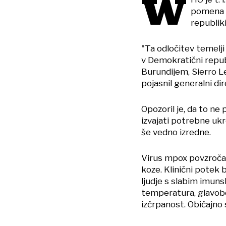
W
pomena (
republiki
"Ta odločitev temelj
v Demokratični republ
Burundijem, Sierro L
pojasnil generalni 
Opozoril je, da to ne
izvajati potrebne uk
še vedno izredne.
Virus mpox povzroča 
koze. Klinični potek b
ljudje s slabim imun
temperatura, glavobol
izčrpanost. Običajno s