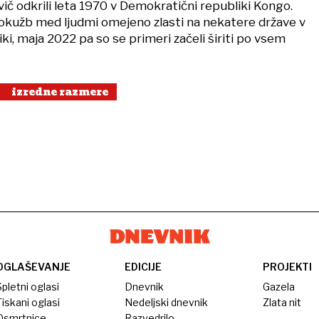
rvič odkrili leta 1970 v Demokratični republiki Kongo.
je okužb med ljudmi omejeno zlasti na nekatere države v
iki, maja 2022 pa so se primeri začeli širiti po vsem
izredne razmere
OGLAŠEVANJE
EDICIJE
PROJEKTI
pletni oglasi
Dnevnik
Gazela
iskani oglasi
Nedeljski dnevnik
Zlata nit
Osmrtnice
Razvedrilo