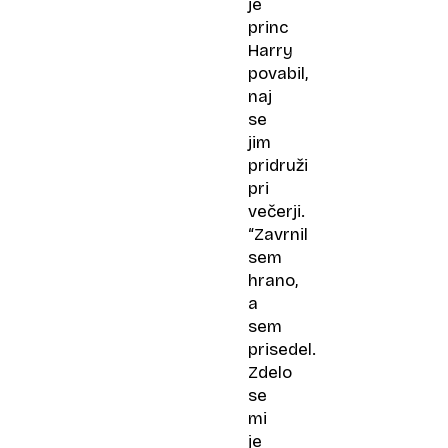
je
princ
Harry
povabil,
naj
se
jim
pridruži
pri
večerji.
“Zavrnil
sem
hrano,
a
sem
prisedel.
Zdelo
se
mi
je