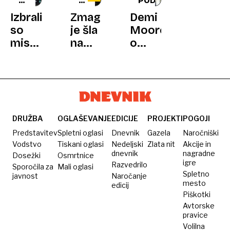
RUMENE
MISS
PODPORA
NOVICE
UNIVERSE
Izbrali
Zmaga
Demi
so
je šla
Moore
misico,
na
o
ki
Primorsko,
zdravju
rada
največji
Brucea
vozi
zvezdnik
Willisa:
tovornjak,
pa je
»Za
Golob
bil
takšne
in
Pahor
življenjske
DRUŽBA
OGLAŠEVANJE
EDICIJE
PROJEKTI
POGOJI
Tina
situacije
Predstavitev
Spletni oglasi
Dnevnik
Gazela
Naročniški
se
ni
Vodstvo
Tiskani oglasi
Nedeljski
Zlata nit
Akcije in
dnevnik
nagradne
Dosežki
Osmrtnice
bosta
priročnika«
igre
Razvedrilo
Sporočila za
Mali oglasi
poročila
Spletno
javnost
Naročanje
na
mesto
edicij
Piškotki
numerološko
Avtorske
slab
pravice
dan
Volilna