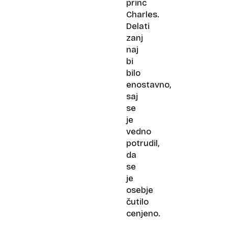
princ
Charles.
Delati
zanj
naj
bi
bilo
enostavno,
saj
se
je
vedno
potrudil,
da
se
je
osebje
čutilo
cenjeno.