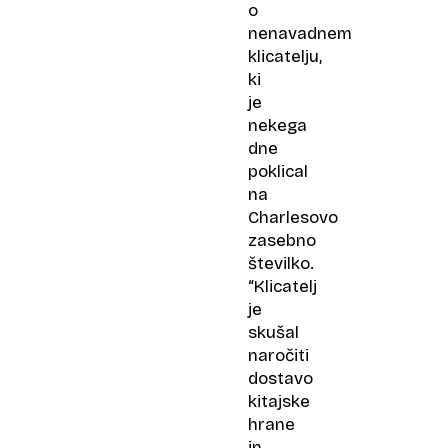
o
nenavadnem
klicatelju,
ki
je
nekega
dne
poklical
na
Charlesovo
zasebno
številko.
“Klicatelj
je
skušal
naročiti
dostavo
kitajske
hrane
in