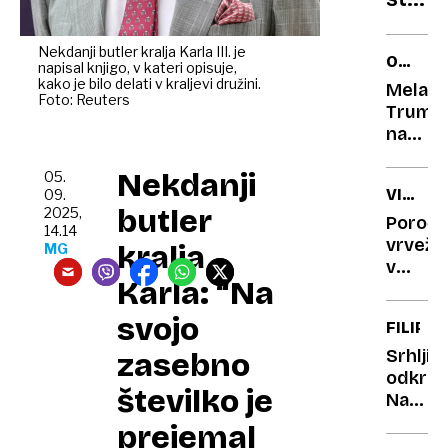
ne
grest
Nekdanji butler kralja Karla III. je
OB
napisal knjigo, v kateri opisuje,
brez
PREDS
kako je bilo delati v kraljevi družini.
Melani
telef
Foto: Reuters
Trump
Niste
navduš
edini
ob
Nekdanji
vrnitvi
05.
VILA
09.
v
butler
2025,
TARTIN
Belo
Poročn
14.14
hišo,
vrvež
kralja
MG
primerj
v
Karla: “Na
jo z
Strunj
Angeli
Bo
svojo
FILIPIN
Jolie
poroka
premie
Srhljiv
zasebno
Goloba
odkritj
številko je
spreme
Na
promet
ladji
prejemal
utrip?
duhov