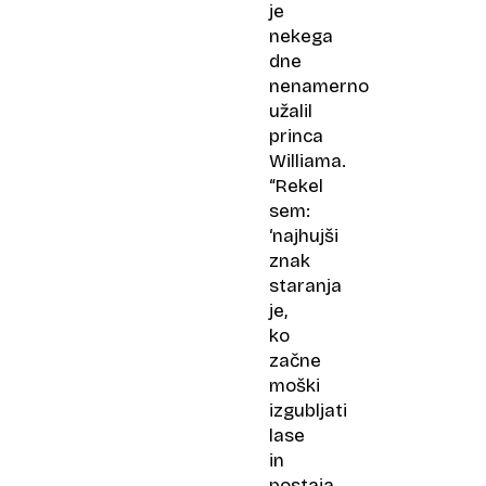
je
nekega
dne
nenamerno
užalil
princa
Williama.
“Rekel
sem:
‘najhujši
znak
staranja
je,
ko
začne
moški
izgubljati
lase
in
postaja