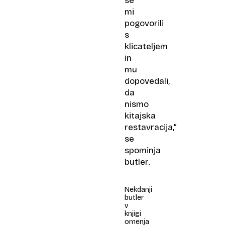
se
mi
pogovorili
s
klicateljem
in
mu
dopovedali,
da
nismo
kitajska
restavracija,”
se
spominja
butler.
Nekdanji
butler
v
knjigi
omenja