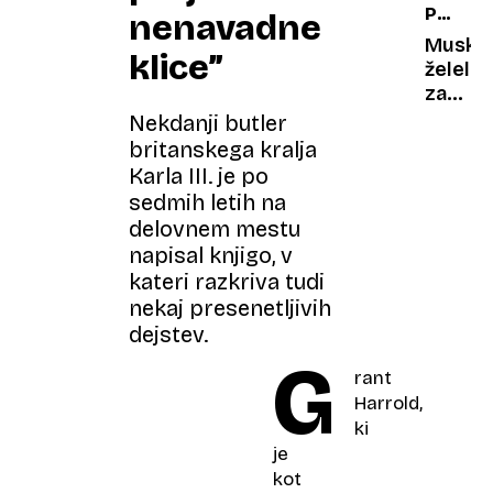
PRETIR
nenavadne
odkrili
OBLJU
mumifi
Musk
klice”
truplo
želel
nemšk
zaščitit
mornar
izraz
Nekdanji butler
telepat
britanskega kralja
a ga
Karla III. je po
je
sedmih letih na
prehite
delovnem mestu
še
napisal knjigo, v
bolj
kateri razkriva tudi
»ambic
nekaj presenetljivih
poslov
dejstev.
G
rant
Harrold,
ki
je
kot