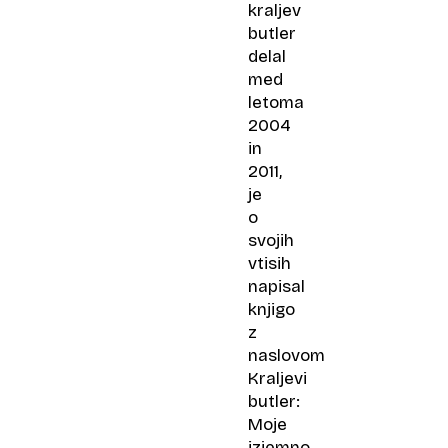
kraljev
butler
delal
med
letoma
2004
in
2011,
je
o
svojih
vtisih
napisal
knjigo
z
naslovom
Kraljevi
butler:
Moje
izjemno