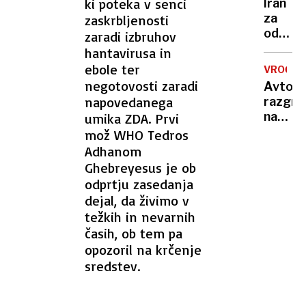
ni na
ki poteka v senci
Iran
prvaki
vidiku
za
zaskrbljenosti
v
odprtj
zaradi izbruhov
teku
Hormu
hantavirusa in
na
ožine
ebole ter
800
VROČIN
zahtev
negotovosti zaradi
metro
Avto,
končan
napovedanega
razgre
vojne,
na
umika ZDA. Prvi
odškod
soncu?
mož WHO Tedros
odprav
S
Adhanom
sankcij
tem
Ghebreyesus je ob
…
15-
odprtju zasedanja
sekun
dejal, da živimo v
trikom
težkih in nevarnih
ga
časih, ob tem pa
boste
opozoril na krčenje
ohladili
sredstev.
hitreje
kot
s