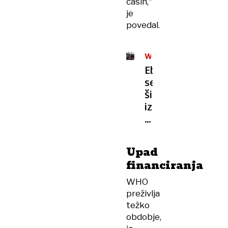
časih,"
je
povedal.
WHO
Ebola
se
širi
iz
DR
Kongo,
WHO
Upad
poziva
financiranja
k
nujnim
WHO
ukrepom
preživlja
težko
obdobje,