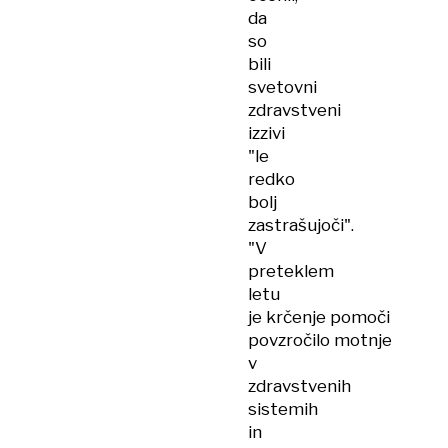
da
so
bili
svetovni
zdravstveni
izzivi
"le
redko
bolj
zastrašujoči".
"V
preteklem
letu
je krčenje pomoči
povzročilo motnje
v
zdravstvenih
sistemih
in