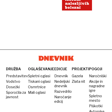
nalezljivih
bolezni
DRUŽBA
OGLAŠEVANJE
EDICIJE
PROJEKTI
POGOJI
Predstavitev
Spletni oglasi
Dnevnik
Gazela
Naročniški
Vodstvo
Tiskani oglasi
Nedeljski
Zlata nit
Akcije in
dnevnik
nagradne
Dosežki
Osmrtnice
igre
Razvedrilo
Sporočila za
Mali oglasi
Spletno
javnost
Naročanje
mesto
edicij
Piškotki
Avtorske