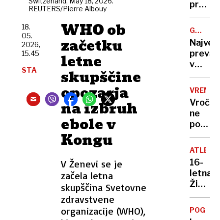
Switzerland, May 18, 2026.
zdravil
prehite
REUTERS/Pierre Albouy
»Leta
življen
2030
WHO ob
motori
18.
GREGOR
bodo
05.
je
MACGR
začetku
Največ
2026,
moji
ogrož
prevar
15.45
letne
tekme
v
Kitajci,
STA
skupščine
zgodovi
ne
ljudem
opozarja
Merck
VREME
prodaj
Vročin
na izbruh
državo,
ne
ki
ebole v
popušč
sploh
Kongu
do
ni
konca
obstaj
ATLETI
tedna
16-
V Ženevi se je
tudi
letna
začela letna
do
Živa
skupščina Svetovne
35
Remic
zdravstvene
stopinj
postal
organizacije (WHO),
dežja
POGOVO
svetov