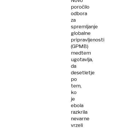
Novo
poročilo
odbora
za
spremljanje
globalne
pripravljenosti
(GPMB)
medtem
ugotavlja,
da
desetletje
po
tem,
ko
je
ebola
razkrila
nevarne
vrzeli