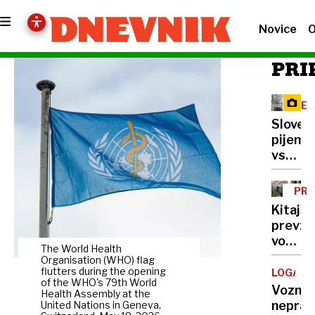
Novice
O
PRI
RE
Sloven
pijemo
vse
manj
mleka,
PRE
vračaj
Kitajs
pa
prevz
se
vodilno
nekoč
The World Health
vlogo
Organisation (WHO) flag
pozabl
tudi
flutters during the opening
LOGATE
izdelki
of the WHO's 79th World
pri
Voznic
Health Assembly at the
razvoj
neprav
United Nations in Geneva,