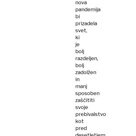
nova
pandemija
bi
prizadela
svet,
ki
je
bolj
razdeljen,
bolj
zadolžen
in
manj
sposoben
zaščititi
svoje
prebivalstvo
kot
pred
desetletjem,