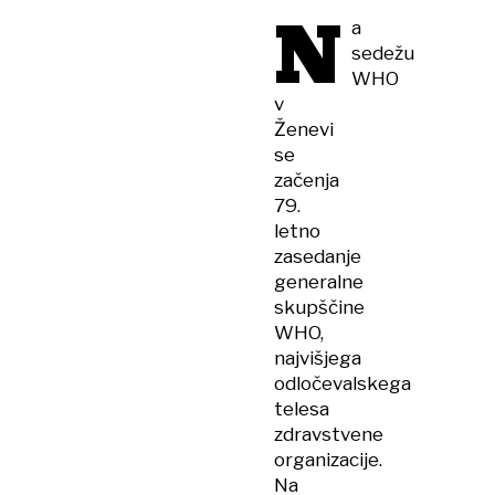
N
klimo
a
sedežu
WHO
v
Ženevi
se
začenja
79.
letno
zasedanje
generalne
skupščine
WHO,
najvišjega
odločevalskega
telesa
zdravstvene
organizacije.
Na