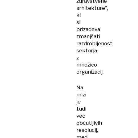
zdravstvene
arhitekture",
ki
si
prizadeva
zmanjšati
razdrobljenost
sektorja
z
množico
organizacij.
Na
mizi
je
tudi
več
občutljivih
resolucij,
med