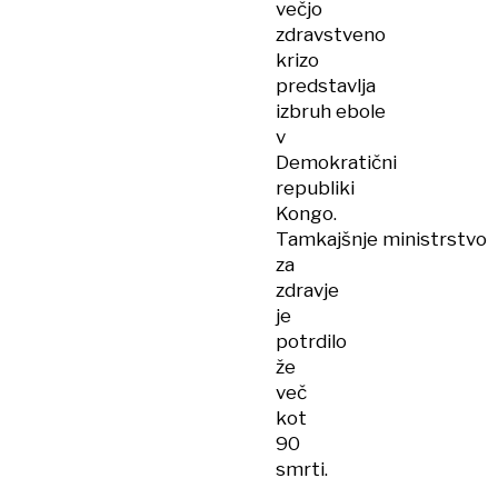
večjo
zdravstveno
krizo
predstavlja
izbruh ebole
v
Demokratični
republiki
Kongo.
Tamkajšnje ministrstvo
za
zdravje
je
potrdilo
že
več
kot
90
smrti.