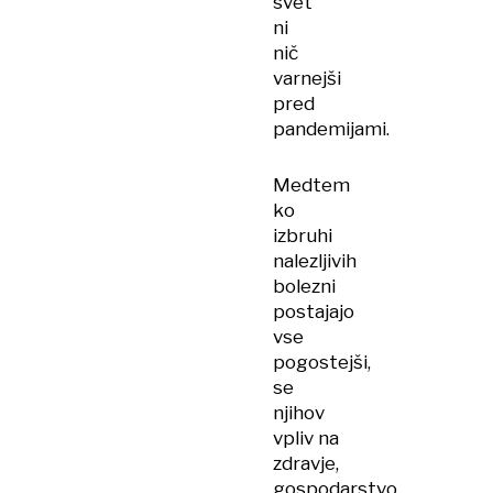
svet
ni
nič
varnejši
pred
pandemijami.
Medtem
ko
izbruhi
nalezljivih
bolezni
postajajo
vse
pogostejši,
se
njihov
vpliv na
zdravje,
gospodarstvo,