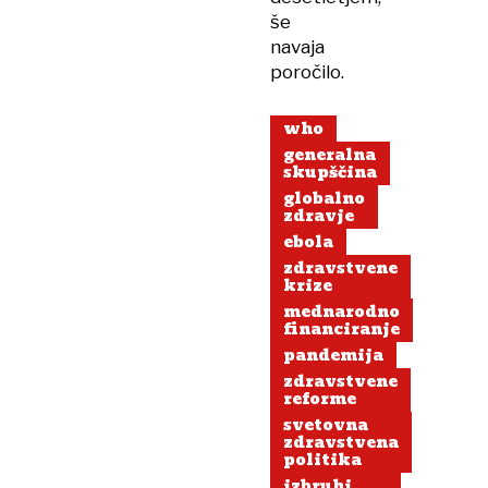
še
navaja
poročilo.
who
generalna
skupščina
globalno
zdravje
ebola
zdravstvene
krize
mednarodno
financiranje
pandemija
zdravstvene
reforme
svetovna
zdravstvena
politika
izbruhi