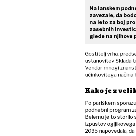
Na lanskem podne
zavezale, da bodo
na leto za boj pro
zasebnih investic
glede na njihove 
Gostitelj vrha, predsed
ustanovitev Sklada tr
Vendar mnogi znanstve
učinkovitega načina
Kako je z vel
Po pariškem sporazum
podnebni program za
Belemu je to storilo 
izpustov ogljikovega 
2035 napovedala, da 