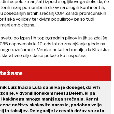
 edini uspelo zmanjšati izpuste ogljikovega dioksida, če
erih manj pomembnih držav na drugih kontinentih,
u dosedanjih letnih srečanj COP. Zaradi proračunskih
pritiska volilcev ter dviga populistov pa so tudi
 manj ambiciozne.
a svetu po izpustih toplogrednih plinov in jih za zdaj še
 2035 napovedala le 10-odstotno zmanjšanje glede na
mnoge razočaranje. Vendar nekateri menijo, da Kitajska
klarativne cilje, da se pokaže kot uspešna.
 težave
ik Luiz Inácio Lula da Silva je dosegel, da vrh
onije, v dvomilijonskem mestu Belem, ki pa
niti kakšnega mnogo manjšega srečanja. Ker ni
o cene nočitev skokovito narasle, podobno velja
j in taksijev. Delegacije iz revnih držav so zato