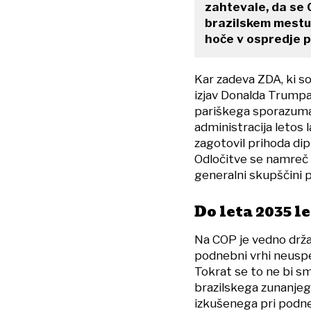
zahtevale, da se
brazilskem mestu. 
hoče v ospredje p
Kar zadeva ZDA, ki so
izjav Donalda Trumpa 
pariškega sporazuma.
administracija letos 
zagotovil prihoda dipl
Odločitve se namreč
generalni skupščini 
Do leta 2035 l
Na COP je vedno držav
podnebni vrhi neuspeš
Tokrat se to ne bi sm
brazilskega zunanjeg
izkušenega pri podneb