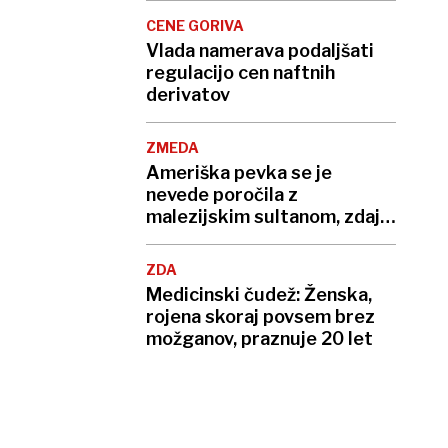
CENE GORIVA
Vlada namerava podaljšati
regulacijo cen naftnih
derivatov
ZMEDA
Ameriška pevka se je
nevede poročila z
malezijskim sultanom, zdaj
zahteva ločitev
ZDA
Medicinski čudež: Ženska,
rojena skoraj povsem brez
možganov, praznuje 20 let