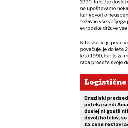
1990. In EU je doslej
ne upoštevamo nekat
kar govori o neuspeh
težav in vse večjega 
evropske države vse
Kitajska, ki je prva n
povečuje, je do leta
leto 1990, kar je za 
rada preseže svoje de
Logistične
Brazilski predsedn
poteka sredi Amaz
doslej ni gostil 
dovolj hotelov, s
za cene restavraci