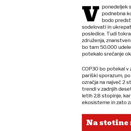
V
ponedeljek s
podnebna ko
bodo predsta
sodelovati in ukrepat
posledice. Tudi tokr
združenja, znanstveni
bo tam 50.000 udele
potekalo srečanje oko
COP30 bo potekal v z
pariški sporazum, po
ozračja na največ 2 s
trendi v zadnjih dese
letih 2,8 stopinje, k
ekosisteme in zato za
Na stotine 