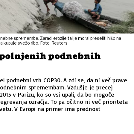
bne spremembe. Zaradi erozije tal je moral preseliti hišo na
a kupuje svežo ribo. Foto: Reuters
zpolnjenih podnebnih
ačel podnebni vrh COP30. A zdi se, da ni več prave
i podnebnim spremembam. Vzdušje je precej
2015 v Parizu, ko so vsi upali, da bo mogoče
egrevanja ozračja. To pa očitno ni več prioriteta
vetu. V Evropi na primer ima prednost