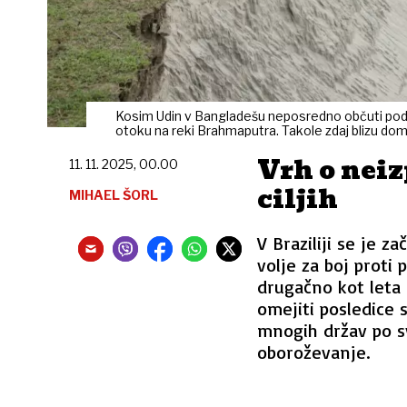
Kosim Udin v Bangladešu neposredno občuti podne
otoku na reki Brahmaputra. Takole zdaj blizu dom
Vrh o nei
11. 11. 2025, 00.00
ciljih
MIHAEL ŠORL
V Braziliji se je z
volje za boj prot
drugačno kot leta 
omejiti posledice s
mnogih držav po s
oboroževanje.