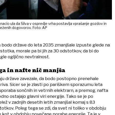
Inacio ula da Silva v ospredje vrha postavlja vprašanje gozdov in
seženih dogovorov. Foto: AP
h bodo države do leta 2035 zmanjšale izpuste glede na
dstotka, morale pa bi jih za 30 odstotkov, da bi do
gle ogljično nevtralnost.
a in nafte nič manjša
aju države zavezale, da bodo postopno prenehale
oriva. Sicer se je zlasti po pariškem sporazumu leta
uporaba sončnih in vetrnih elektrarn, a premog, nafta
edno ostajajo glavni viri energije. Tako se je po
lež v zadnjih desetih letih zmanjšal komaj s 83
tkov. Poleg tega se zdi, da svet ni toliko v obdobju
e kot v obdobju povečane porabe energije. Ta je v