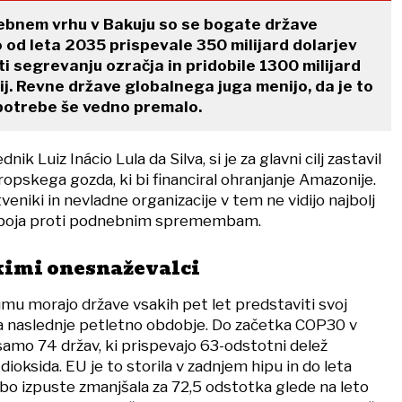
bnem vrhu v Bakuju so se bogate države
 od leta 2035 prispevale 350 milijard dolarjev
ti segrevanju ozračja in pridobile 1300 milijard
ij. Revne države globalnega juga menijo, da je to
potrebe še vedno premalo.
nik Luiz Inácio Lula da Silva, si je za glavni cilj zastavil
opskega gozda, ki bi financiral ohranjanje Amazonije.
niki in nevladne organizacije v tem ne vidijo najbolj
 boja proti podnebnim spremembam.
ikimi onesnaževalci
u morajo države vsakih pet let predstaviti svoj
 naslednje petletno obdobje. Do začetka COP30 v
samo 74 držav, ki prispevajo 63-odstotni delež
dioksida. EU je to storila v zadnjem hipu in do leta
bo izpuste zmanjšala za 72,5 odstotka glede na leto