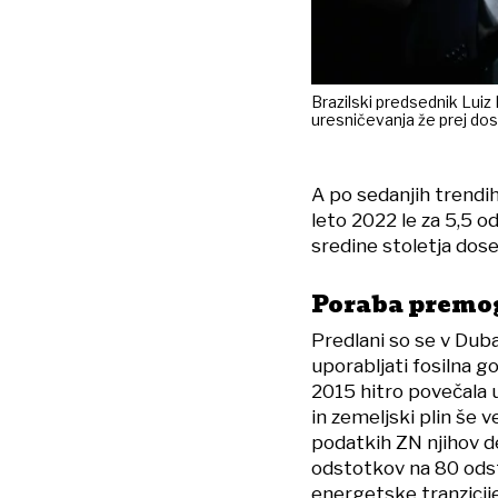
Brazilski predsednik Luiz 
uresničevanja že prej do
A po sedanjih trendi
leto 2022 le za 5,5 o
sredine stoletja dose
Poraba premog
Predlani so se v Dub
uporabljati fosilna g
2015 hitro povečala 
in zemeljski plin še v
podatkih ZN njihov de
odstotkov na 80 odsto
energetske tranzicij