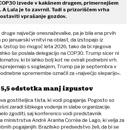
 COP30 izvede v kakšnem drugem, primernejšem
A Lula je to zavrnil. Tudi s prizoriščem vrha
ostaviti vprašanje gozdov.
 druge največje onesnaževalke, pa je bila ena prvih
po januarski vrnitvi na oblast, da izstopajo iz
 Izstop bo mogoč leta 2026, tako da bi njegova
lahko še poslala delegacijo na COP30. Trump sicer ni
omatov, ki bi lahko bolj kot ne ovirali podnebni vrh.
 sprejemajo s soglasjem, Trump pa je septembra v
podnebne spremembe označil za »največjo sleparijo«.
e 5,5 odstotka manj izpustov
a gostiteljica tista, ki vodi pogajanja. Pogosto so
ni zaradi šibkega vodenja in slabe organizacije.
elo zgoditi, saj konferenco vodi predstavnik
a ministrstva André Aranha Corrêa de Lago, ki velja za
nih pogajanjih. Brazilsko predsedstvo želi, da bi se