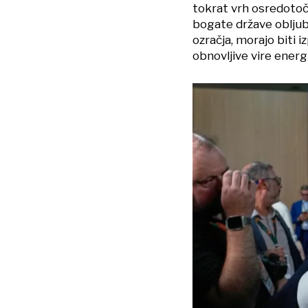
tokrat vrh osredotočil
bogate države obljub
ozračja, morajo biti i
obnovljive vire energi