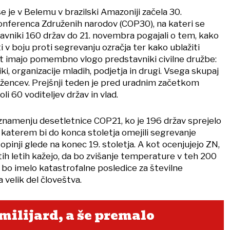
e je v Belemu v brazilski Amazoniji začela 30.
nferenca Združenih narodov (COP30), na kateri se
vniki 160 držav do 21. novembra pogajali o tem, kako
i v boju proti segrevanju ozračja ter kako ublažiti
at imajo pomembno vlogo predstavniki civilne družbe:
ki, organizacije mladih, podjetja in drugi. Vsega skupaj
žencev. Prejšnji teden je pred uradnim začetkom
li 60 voditeljev držav in vlad.
namenju desetletnice COP21, ko je 196 držav sprejelo
 katerem bi do konca stoletja omejili segrevanje
topinji glede na konec 19. stoletja. A kot ocenjujejo ZN,
tih letih kažejo, da bo zvišanje temperature v teh 200
ar bo imelo katastrofalne posledice za številne
 velik del človeštva.
milijard, a še premalo