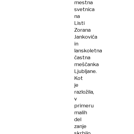
mestna
svetnica
na
Listi
Zorana
Jankovića
in
lanskoletna
častna
meščanka
Ljubljane.
Kot
je
razložila,
v
primeru
malih
del
zanje
skrbijo