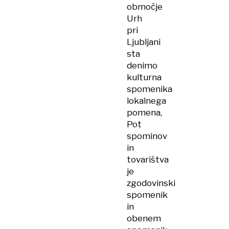
območje
Urh
pri
Ljubljani
sta
denimo
kulturna
spomenika
lokalnega
pomena,
Pot
spominov
in
tovarištva
je
zgodovinski
spomenik
in
obenem