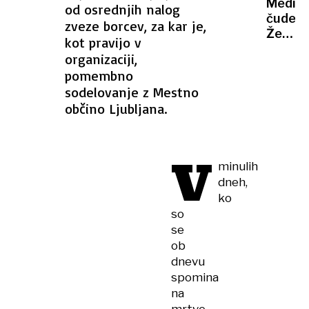
Medici
od osrednjih nalog
malezi
čudež:
zveze borcev, za kar je,
sultan
Ženska
zdaj
kot pravijo v
rojena
zahtev
organizaciji,
skoraj
ločitev
pomembno
povse
sodelovanje z Mestno
brez
občino Ljubljana.
možgan
praznu
20
V
let
minulih
dneh,
ko
so
se
ob
dnevu
spomina
na