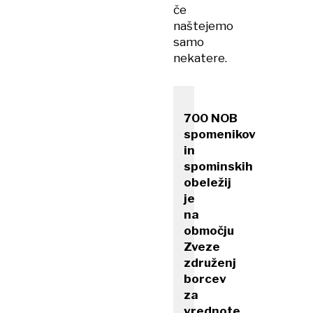
če
naštejemo
samo
nekatere.
700 NOB
spomenikov
in
spominskih
obeležij
je
na
območju
Zveze
združenj
borcev
za
vrednote