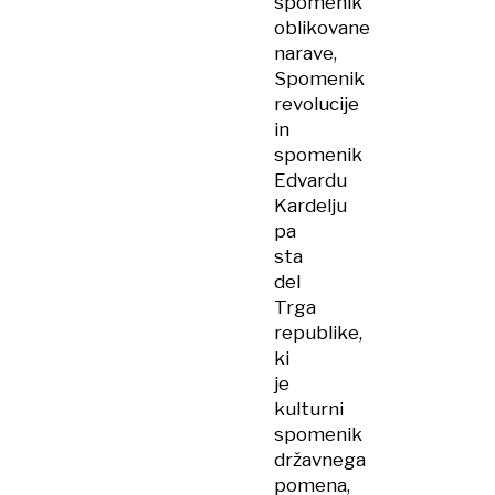
spomenik
oblikovane
narave,
Spomenik
revolucije
in
spomenik
Edvardu
Kardelju
pa
sta
del
Trga
republike,
ki
je
kulturni
spomenik
državnega
pomena,