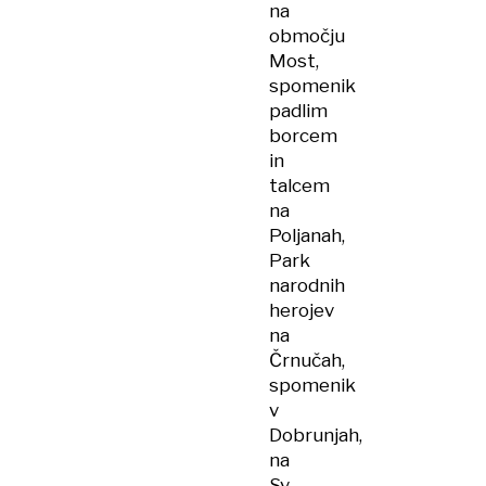
na
območju
Most,
spomenik
padlim
borcem
in
talcem
na
Poljanah,
Park
narodnih
herojev
na
Črnučah,
spomenik
v
Dobrunjah,
na
Sv.