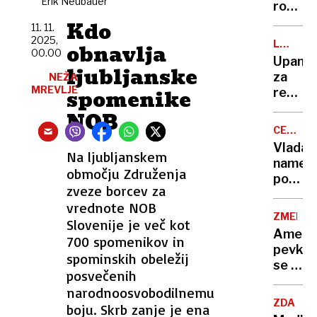
Erik Neubauer
robu
kolaps
Kdo
11. 11.
zalogo
2025,
LADJA
obnavlja
skoraj
00.00
LAHO
Upanje
prazni,
ljubljanske
za
NEŽA
voda
MREVLJE
spomenike
rešite
utegn
znamen
NOB
presah
ladje
CENE
padlo
GORIVA
Vlada
v
Na ljubljanskem
namer
vodo,
območju Združenja
podaljš
Laho
zveze borcev za
regulac
gre
vrednote NOB
cen
v
ZMEDA
Slovenije je več kot
naftnih
razrez
Ameri
700 spomenikov in
deriva
pevka
spominskih obeležij
se je
posvečenih
neved
narodnoosvobodilnemu
poroči
ZDA
boju. Skrb zanje je ena
z