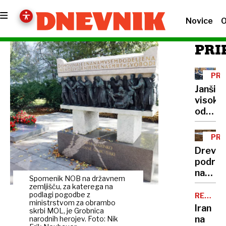
Novice
O
PRI
PR
Janši
visoka
odškod
sodišč
sodbo
PRI
skriva
KRI
Drevo
podrl
na
Spomenik NOB na državnem
najbol
zemljišču, za katerega na
prijate
podlagi pogodbe z
REKORD
ministrstvom za obrambo
SUŠA
Iran
skrbi MOL, je Grobnica
na
narodnih herojev. Foto: Nik