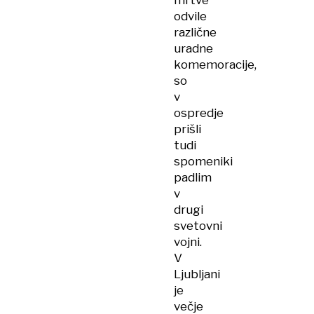
mrtve
odvile
različne
uradne
komemoracije,
so
v
ospredje
prišli
tudi
spomeniki
padlim
v
drugi
svetovni
vojni.
V
Ljubljani
je
večje