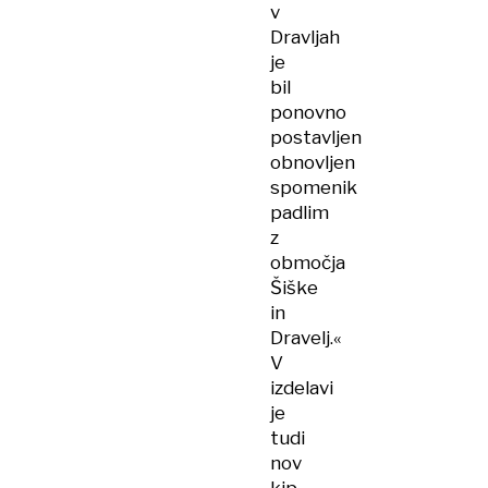
v
Dravljah
je
bil
ponovno
postavljen
obnovljen
spomenik
padlim
z
območja
Šiške
in
Dravelj.«
V
izdelavi
je
tudi
nov