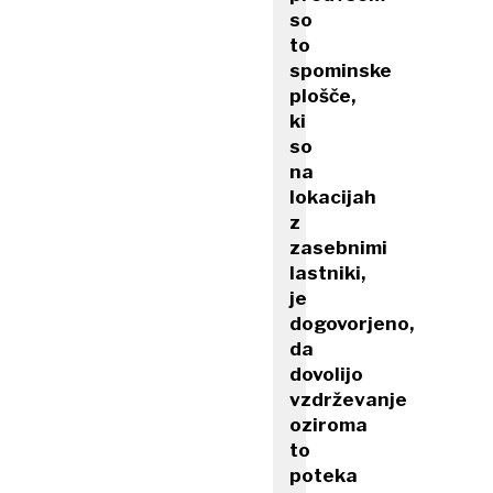
so
to
spominske
plošče,
ki
so
na
lokacijah
z
zasebnimi
lastniki,
je
dogovorjeno,
da
dovolijo
vzdrževanje
oziroma
to
poteka