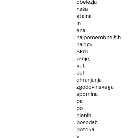
obeležja
naša
stalna
in
ena
najpomembnejših
nalog«.
Skrb
zanje,
kot
del
ohranjanja
zgodovinskega
spomina,
pa
po
njenih
besedah
poteka
v