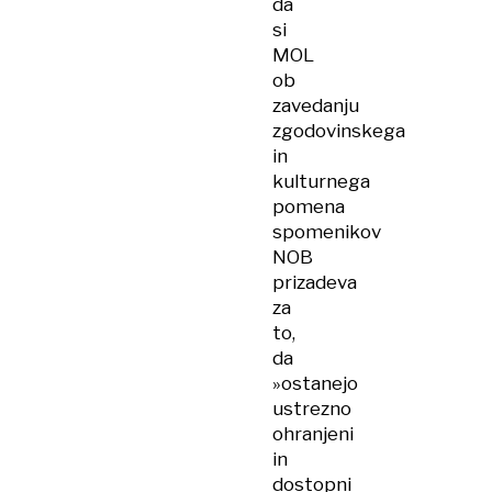
da
si
MOL
ob
zavedanju
zgodovinskega
in
kulturnega
pomena
spomenikov
NOB
prizadeva
za
to,
da
»ostanejo
ustrezno
ohranjeni
in
dostopni