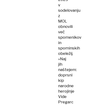
v
sodelovanju
z
MOL
obnovili
več
spomenikov
in
spominskih
obeležij.
»Naj
jih
naštejem:
doprsni
kip
narodne
herojinje
Vide
Pregarc