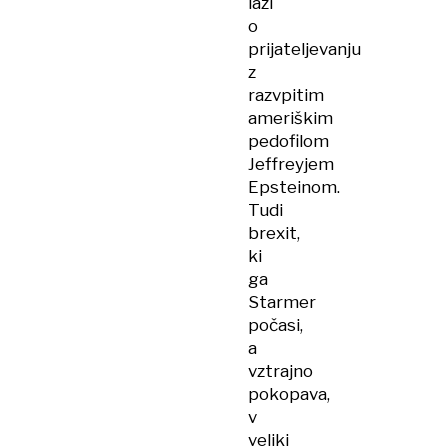
laži
o
prijateljevanju
z
razvpitim
ameriškim
pedofilom
Jeffreyjem
Epsteinom.
Tudi
brexit,
ki
ga
Starmer
počasi,
a
vztrajno
pokopava,
v
veliki