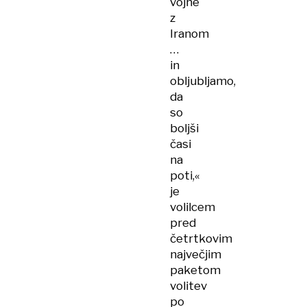
vojne
z
Iranom
…
in
obljubljamo,
da
so
boljši
časi
na
poti,«
je
volilcem
pred
četrtkovim
največjim
paketom
volitev
po