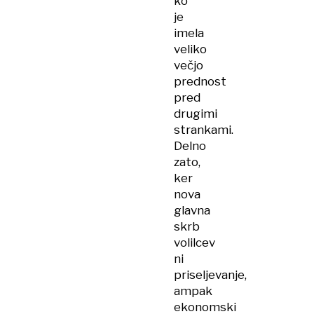
ko
je
imela
veliko
večjo
prednost
pred
drugimi
strankami.
Delno
zato,
ker
nova
glavna
skrb
volilcev
ni
priseljevanje,
ampak
ekonomski