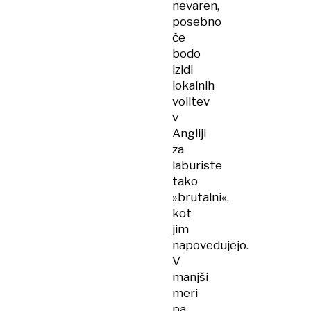
nevaren,
posebno
če
bodo
izidi
lokalnih
volitev
v
Angliji
za
laburiste
tako
»brutalni«,
kot
jim
napovedujejo.
V
manjši
meri
pa