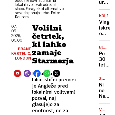
bodo njegovi laburisti na
Emirat
ur
v
lokalnih volitvah odrezali
a
ponoči
slabo. Farage kot alternativo
Sloveni
čaka
seveda ponuja sebe. Foto:
zadrže
KOLESA
Reuters
jih
otroka
Vingeg
zahtev
in
Volilni
07.
iskren
pot
grozil
05.
četrtek,
o
do
2026,
z
Pogača
00.00
sanjsk
ki lahko
orožje
»Ne
službe
BLEIWE
BRANE
zamaje
morem
PARK
Po
KASTELIC,
storiti
Starmerja
LONDON
30
ničesa
letih
več«
zapušč
Britanski
Lahko
nastaj
bi
laburistični premier
ZA
v
PIVOLJU
šel
Ni
je Angleže pred
Kranju
tudi
ne
lokalnimi volitvami
eden
na
Nemčij
pozval, naj
najlepš
Luno
ne
glasujejo za
mestni
Češka:
enotnost, ne za
parkov
VSEVED
kdo
NEDA