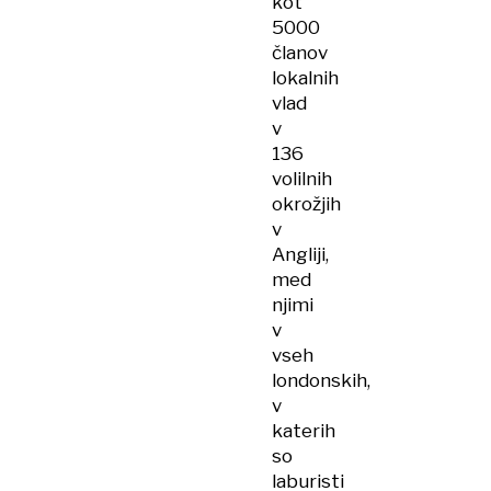
kot
5000
članov
lokalnih
vlad
v
136
volilnih
okrožjih
v
Angliji,
med
njimi
v
vseh
londonskih,
v
katerih
so
laburisti