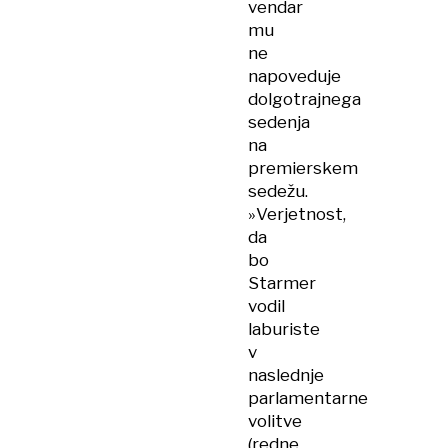
vendar
mu
ne
napoveduje
dolgotrajnega
sedenja
na
premierskem
sedežu.
»Verjetnost,
da
bo
Starmer
vodil
laburiste
v
naslednje
parlamentarne
volitve
(redne