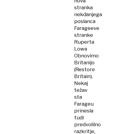
nova
stranka
nekdanjega
poslanca
Farageeve
stranke
Ruperta
Lowa
Obnovimo
Britanijo
(Restore
Britain).
Nekaj
težav
sta
Farageu
prinesla
tudi
predvolilno
razkritje,