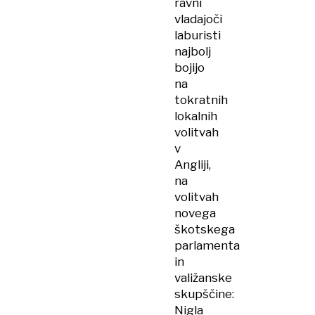
ravni
vladajoči
laburisti
najbolj
bojijo
na
tokratnih
lokalnih
volitvah
v
Angliji,
na
volitvah
novega
škotskega
parlamenta
in
valižanske
skupščine:
Nigla