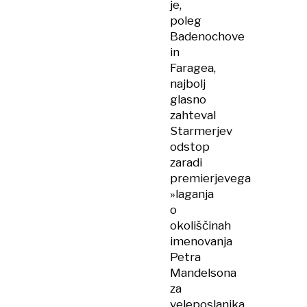
je,
poleg
Badenochove
in
Faragea,
najbolj
glasno
zahteval
Starmerjev
odstop
zaradi
premierjevega
»laganja
o
okoliščinah
imenovanja
Petra
Mandelsona
za
veleposlanika