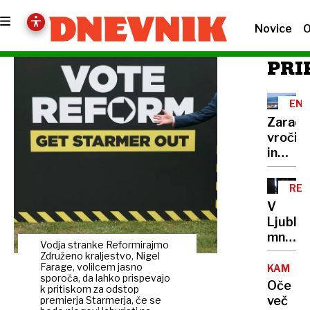
Novice
O
PRI
ENE
Zaradi
vročin
in
suše
tudi
RE
manj
V
elektri
Ljublja
od
množič
kod
Vodja stranke Reformirajmo
na
Združeno kraljestvo, Nigel
in po
razgov
Farage, volilcem jasno
KAMNIK
kakšni
sporoča, da lahko prispevajo
za
Oče
cenah
k pritiskom za odstop
družbo
več
premierja Starmerja, če se
prihaja