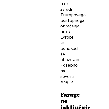
meri
zaradi
Trumpovega
postopnega
obračanja
hrbta
Evropi,
je
ponekod
še
oboževan.
Posebno
na
severu
Anglije.
Farage
ne
izključuje