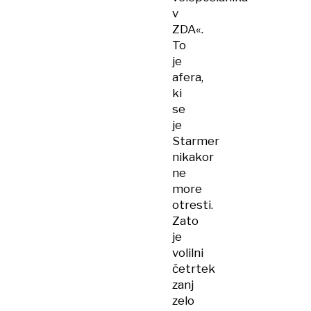
v
ZDA«.
To
je
afera,
ki
se
je
Starmer
nikakor
ne
more
otresti.
Zato
je
volilni
četrtek
zanj
zelo