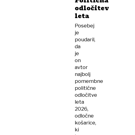
Politična
odločitev
leta
Posebej
je
poudaril,
da
je
on
avtor
najbolj
pomembne
politične
odločitve
leta
2026,
odločne
košarice,
ki