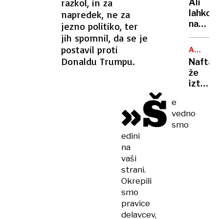
razkol, in za
Ali
je
lahko
napredek, ne za
največj
na
jezno politiko, ter
evrops
balkon
jih spomnil, da se je
izvozn
bloka
postavil proti
piva?
ARABSK
pečem
MORJE
Donaldu Trumpu.
Nafta
na
že
žaru?
izteka:
Odgov
»Š
če
vas
e
se
zna
vedno
bo
presen
smo
nasedli
edini
tanker
na
prelomi
vaši
grozi
okoljs
strani.
katast
Okrepili
smo
pravice
delavcev,