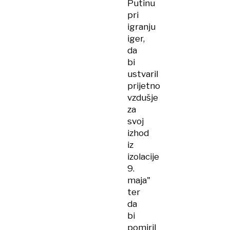
Putinu
pri
igranju
iger,
da
bi
ustvaril
prijetno
vzdušje
za
svoj
izhod
iz
izolacije
9.
maja"
ter
da
bi
pomiril