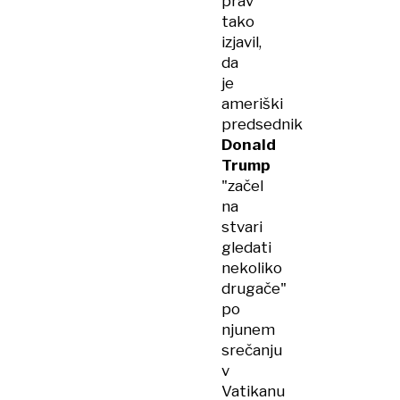
prav
tako
izjavil,
da
je
ameriški
predsednik
Donald
Trump
"začel
na
stvari
gledati
nekoliko
drugače"
po
njunem
srečanju
v
Vatikanu