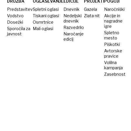
DRUŽBA
OGLAŠEVANJE
EDICIJE
PROJEKTI
POGOJI
Predstavitev
Spletni oglasi
Dnevnik
Gazela
Naročniški
Vodstvo
Tiskani oglasi
Nedeljski
Zlata nit
Akcije in
dnevnik
nagradne
Dosežki
Osmrtnice
igre
Razvedrilo
Sporočila za
Mali oglasi
Spletno
javnost
Naročanje
mesto
edicij
Piškotki
Avtorske
pravice
Volilna
kampanja
Zasebnost