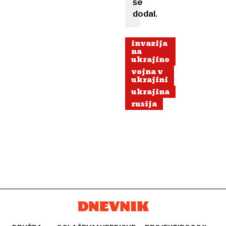
še
dodal.
invazija
na
ukrajino
vojna v
ukrajini
ukrajina
rusija