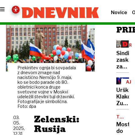
Novice
O
PRI
PRE
Sindika
zaskrbl
zaradi
Prekinitev ognja bi sovpadala
prihod
z dnevom zmage nad
nacistično Nemčijo 9. maja,
Uberja
AJD
ko se bodo parade ob 80.
obletnici konca druge
Urška
svetovne vojne v Moskvi
Klakoč
udeležili številni tuji državniki.
Fotografija je simbolična.
Zupanč
Foto: dpa
posvar
Zelenski:
pred
TRG
03.
DELA
delitv
05.
Most
Rusija
2025,
in
do
12.31