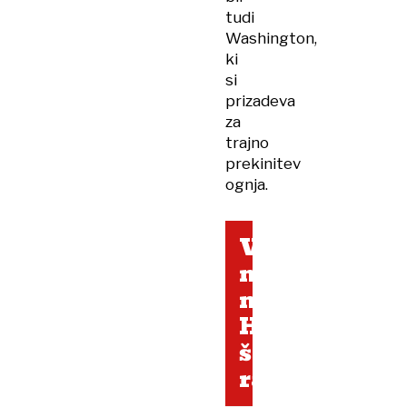
tudi
Washington,
ki
si
prizadeva
za
trajno
prekinitev
ognja.
V
napadih
na
Harkiv
številni
ranjeni