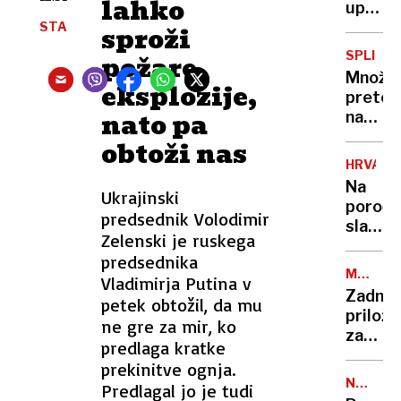
lahko
sovraš
upokoj
bodo
STA
sproži
podrli
SPLIT
požare,
Množič
eksplozije,
pretep
nato pa
navija
pred
obtoži nas
derbij
HRVAŠK
policija
Na
Ukrajinski
pridrža
poroč
sto
predsednik Volodimir
slavju
oseb
Zelenski je ruskega
policija
predsednika
spravil
MEDIJSK
Vladimirja Putina v
v jok
ZAKON
Zadnja
petek obtožil, da mu
nevest
prilož
ne gre za mir, ko
za
predlaga kratke
tisk:
prekinitve ognja.
v
NA
Predlagal jo je tudi
tujini
CESTI