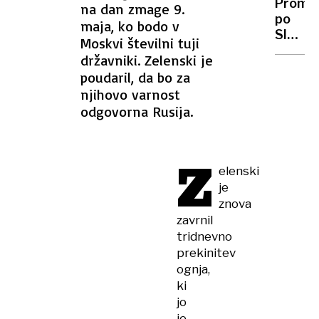
Prome
na dan zmage 9.
namenj
po
maja, ko bodo v
milijon
Sloveni
Moskvi številni tuji
pri
in
nas
državniki. Zelenski je
Hrvašk
govorič
poudaril, da bo za
je
njihovo varnost
zgošč
odgovorna Rusija.
–
nastaj
zamašk
Z
elenski
je
znova
zavrnil
tridnevno
prekinitev
ognja,
ki
jo
je