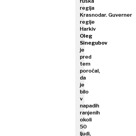
ruska
regija
Krasnodar. Guverner
regije
Harkiv
Oleg
Sinegubov
je
pred
tem
poročal,
da
je
bilo
v
napadih
ranjenih
okoli
50
ljudi,