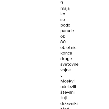
9.
maja,
ko
se
bodo
parade
ob
80.
obletnici
konca
druge
svetovne
vojne
v
Moskvi
udeležili
številni
tuji
državniki.