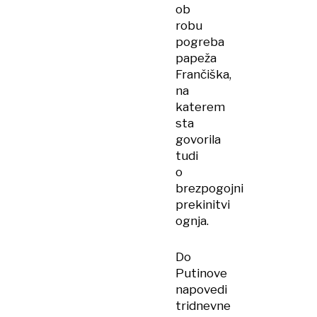
ob
robu
pogreba
papeža
Frančiška,
na
katerem
sta
govorila
tudi
o
brezpogojni
prekinitvi
ognja.
Do
Putinove
napovedi
tridnevne