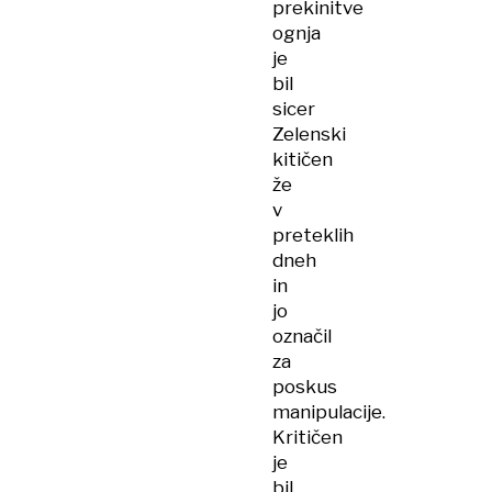
prekinitve
ognja
je
bil
sicer
Zelenski
kitičen
že
v
preteklih
dneh
in
jo
označil
za
poskus
manipulacije.
Kritičen
je
bil