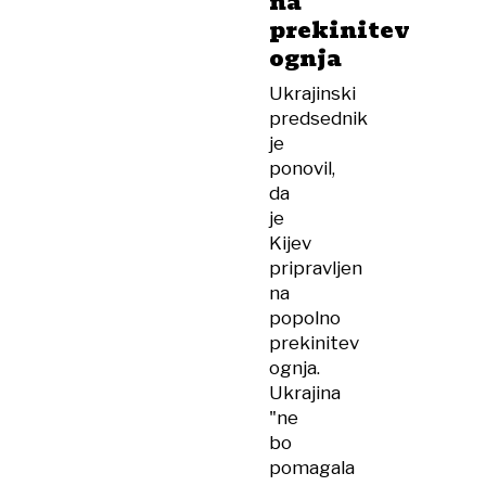
na
prekinitev
ognja
Ukrajinski
predsednik
je
ponovil,
da
je
Kijev
pripravljen
na
popolno
prekinitev
ognja.
Ukrajina
"ne
bo
pomagala