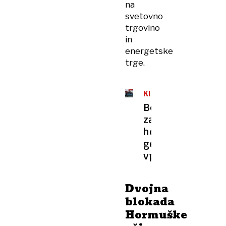
na
svetovno
trgovino
in
energetske
trge.
KRHKO
PREMIRJE
Boj
za
hormuški
geopolitični
vpliv
Dvojna
blokada
Hormuške