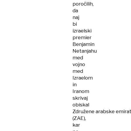
poročilih,
da
naj
bi
izraelski
premier
Benjamin
Netanjahu
med
vojno
med
Izraelom
in
Iranom
skrivaj
obiskal
Združene arabske emira
(ZAE),
kar