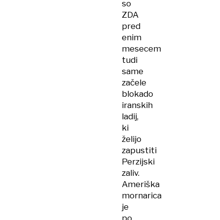
so
ZDA
pred
enim
mesecem
tudi
same
začele
blokado
iranskih
ladij,
ki
želijo
zapustiti
Perzijski
zaliv.
Ameriška
mornarica
je
po