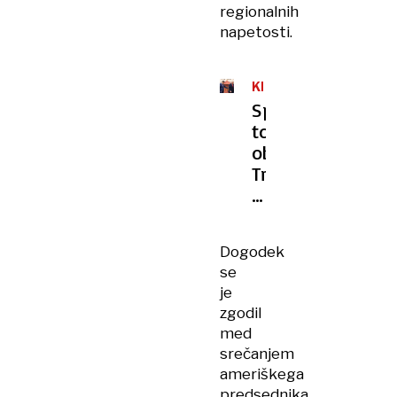
regionalnih
napetosti.
KITAJSKA
Spravljivi
toni
ob
Trumpovem
obisku,
pravi
pogovori
Dogodek
pa
se
za
je
zaprtimi
zgodil
vrati
med
srečanjem
ameriškega
predsednika