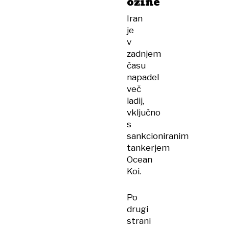
ožine
Iran
je
v
zadnjem
času
napadel
več
ladij,
vključno
s
sankcioniranim
tankerjem
Ocean
Koi.
Po
drugi
strani