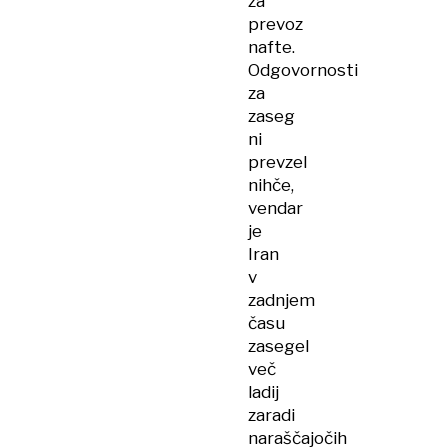
za
prevoz
nafte.
Odgovornosti
za
zaseg
ni
prevzel
nihče,
vendar
je
Iran
v
zadnjem
času
zasegel
več
ladij
zaradi
naraščajočih