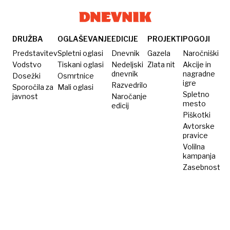
DRUŽBA
OGLAŠEVANJE
EDICIJE
PROJEKTI
POGOJI
Predstavitev
Spletni oglasi
Dnevnik
Gazela
Naročniški
Vodstvo
Tiskani oglasi
Nedeljski
Zlata nit
Akcije in
dnevnik
nagradne
Dosežki
Osmrtnice
igre
Razvedrilo
Sporočila za
Mali oglasi
Spletno
javnost
Naročanje
mesto
edicij
Piškotki
Avtorske
pravice
Volilna
kampanja
Zasebnost