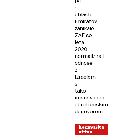
pa
so
oblasti
Emiratov
zanikale.
ZAE so
leta
2020
normalizirali
odnose
z
Izraelom
s
tako
imenovanim
abrahamskim
dogovorom.
hormuška
ožina