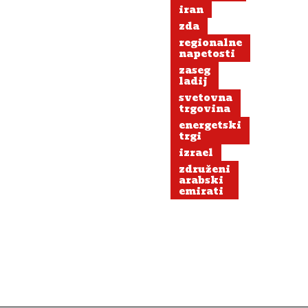
iran
zda
regionalne
napetosti
zaseg
ladij
svetovna
trgovina
energetski
trgi
izrael
združeni
arabski
emirati