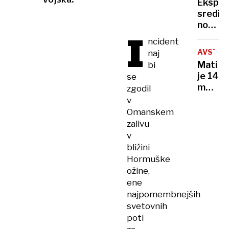
Eksplo
zgodov
sredi
prema
noči:
le en
I
letos
kolesa
ncident
že
AVSTRA
naj
15
Mati
bi
primer
je 14
se
za
mesec
zgodil
njimi
spala
v
večino
ob
Omanskem
tuje
truplu
zalivu
krimin
moža,
v
združb
sin ji
bližini
je
Hormuške
govoril
ožine,
da
ene
okreva
najpomembnejših
svetovnih
poti