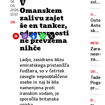
V
mogoč
14.
svinge
05.
prepro
na
Omanskem
2026,
namest
skrivn
13.10
OCENA
zalivu zajet
klime?
hrvaš
GOSTIL
Osteri
GK
otoku:
še en tanker,
Antena
eksklu
odgovornosti
skriti
dogod
biser
ne prevzema
buri
tik
duhove
NESREČ
nihče
za
Zaradi
mejo,
nesreč
kjer
Ladjo, zasidrano blizu
zaprta
za
primor
emiratskega pristanišča
malo
avtoce
Fudžaira, so v četrtek
denarj
DVOJČE
obvoz
zasegle nepooblaščene
TOUR-
ješ
Tadej
za
VUELTA
osebe in naj bi bila
vrhuns
Pogača
osebn
namenjena proti
pred
vozila
iranskim vodam, je
izzivom
je
ki ga
sporočila britanska
urejen
RAZSTR
je v
vojska.
BANKOM