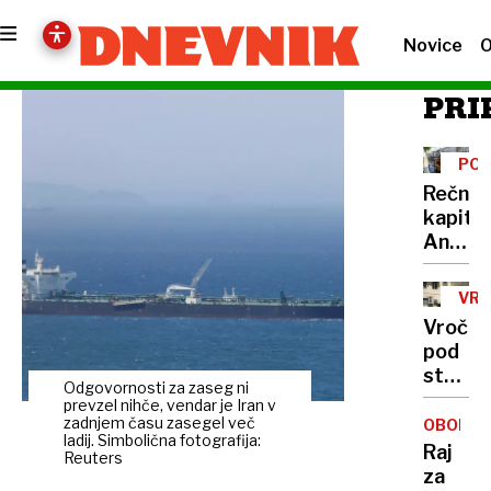
Novice
O
PRI
PO
Rečni
kapita
Anže
Logar
izdelal
VRO
prvo
VAL
Vročin
in
pod
edino
streha
leseno
Odgovornosti za zaseg ni
Zakaj
prevzel nihče, vendar je Iran v
barko
v
zadnjem času zasegel več
OBONJA
za
ladij. Simbolična fotografija:
Ljublja
Raj
Ljublja
Reuters
ni
za