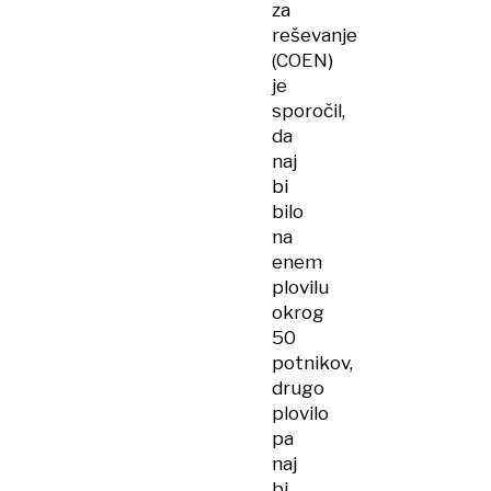
za
reševanje
(COEN)
je
sporočil,
da
naj
bi
bilo
na
enem
plovilu
okrog
50
potnikov,
drugo
plovilo
pa
naj
bi