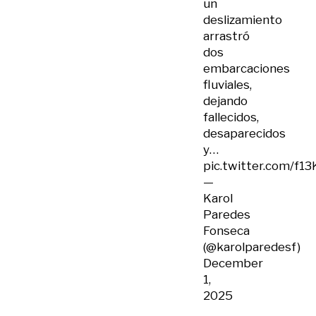
un
deslizamiento
arrastró
dos
embarcaciones
fluviales,
dejando
fallecidos,
desaparecidos
y…
pic.twitter.com/f1
—
Karol
Paredes
Fonseca
(@karolparedesf)
December
1,
2025