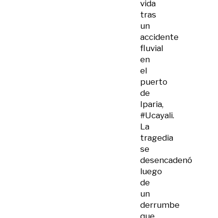
vida
tras
un
accidente
fluvial
en
el
puerto
de
Iparia,
#Ucayali
.
La
tragedia
se
desencadenó
luego
de
un
derrumbe
que