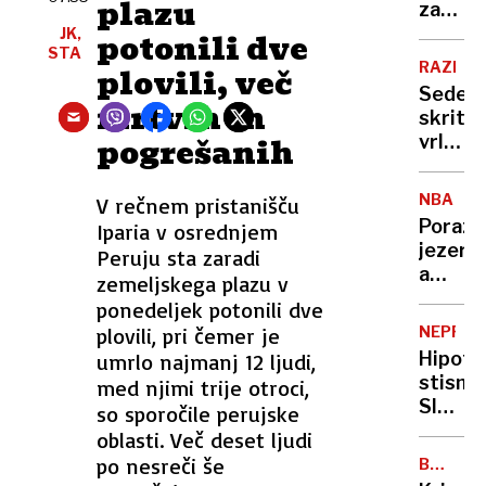
plazu
še
zaseb
brez
trgu
JK,
potonili dve
epilog
STA
višje
RAZMIS
plovili, več
subven
Sedem
mrtvih in
skritih
pogrešanih
vrlin
ljudi,
ki si
NBA
V rečnem pristanišču
upajo
Poraz
Iparia v osrednjem
v
jezerni
Peruju sta zaradi
restavr
a
zemeljskega plazu v
jesti
Dončić
ponedeljek potonili dve
sami
je
plovili, pri čemer je
NEPREM
spet
Hipote
umrlo najmanj 12 ljudi,
blestel
stisnil
med njimi trije otroci,
Sloven
so sporočile perujske
kaj
oblasti. Več deset ljudi
nas
po nesreči še
BOŽIČN
stane,
OSVETL