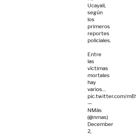
Ucayali,
según
los
primeros
reportes
policiales.
Entre
las
víctimas
mortales
hay
varios…
pic.twitter.com/m
—
NMás
(@nmas)
December
2,