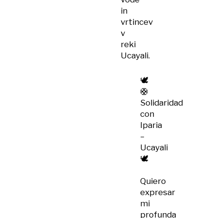
in
vrtincev
v
reki
Ucayali.
🕊️
🛟
Solidaridad
con
Iparia
–
Ucayali
🕊️
Quiero
expresar
mi
profunda