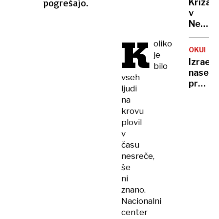
pogrešajo.
Kriza
da
v
ohrani
Nemčiji
streho
K
mesta
nad
oliko
brez
glavo?
OKUPAC
je
denarja
Izraels
bilo
ponek
naselje
vseh
že
pretep
izklapl
ljudi
italija
prazni
na
in
lučke
krovu
kanad
plovil
prosto
v
na
času
Zahod
nesreče,
bregu
še
ni
znano.
Nacionalni
center