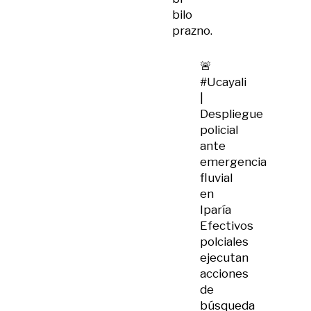
bilo
prazno.
🚨
#Ucayali
|
Despliegue
policial
ante
emergencia
fluvial
en
Iparía
Efectivos
polciales
ejecutan
acciones
de
búsqueda