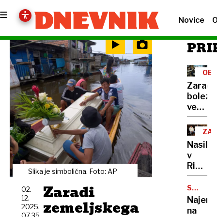
Novice
O
PRI
OBO
Zaradi
bolezn
več
izosta
od
ZAP
pouka,
Nasilni
bodo
v
razred
Ribnici:
združe
Slika je simbolična. Foto: AP
napad
Zaradi
na
SUBVEN
02.
NAJEMN
18-
12.
Najem
zemeljskega
2025,
letnika
na
07.35