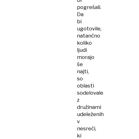
bi
pogrešali.
Da
bi
ugotovile,
natančno
koliko
ljudi
morajo
še
najti,
so
oblasti
sodelovale
z
družinami
udeleženih
v
nesreči,
ki