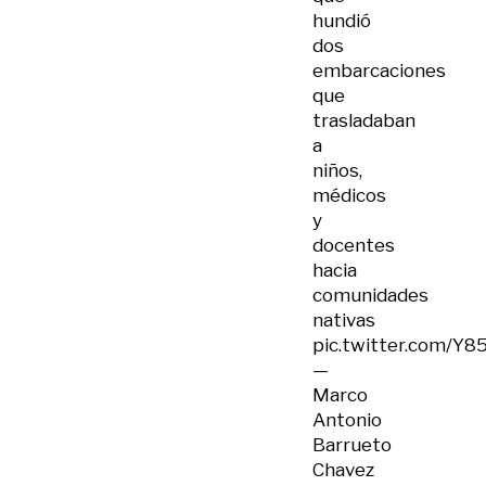
hundió
dos
embarcaciones
que
trasladaban
a
niños,
médicos
y
docentes
hacia
comunidades
nativas
pic.twitter.com/Y
—
Marco
Antonio
Barrueto
Chavez