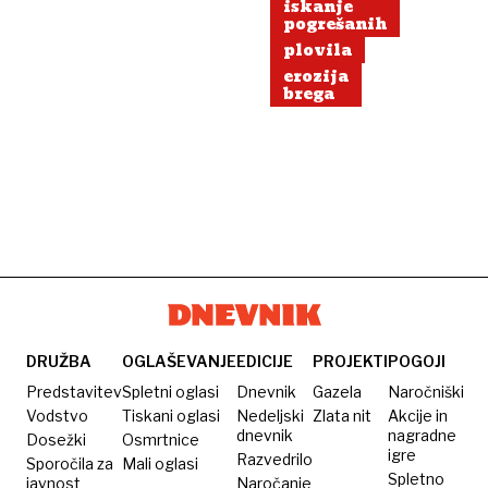
raje
iskanje
pogrešanih
na
plovila
zabavo
erozija
brega
DRUŽBA
OGLAŠEVANJE
EDICIJE
PROJEKTI
POGOJI
Predstavitev
Spletni oglasi
Dnevnik
Gazela
Naročniški
Vodstvo
Tiskani oglasi
Nedeljski
Zlata nit
Akcije in
dnevnik
nagradne
Dosežki
Osmrtnice
igre
Razvedrilo
Sporočila za
Mali oglasi
Spletno
javnost
Naročanje