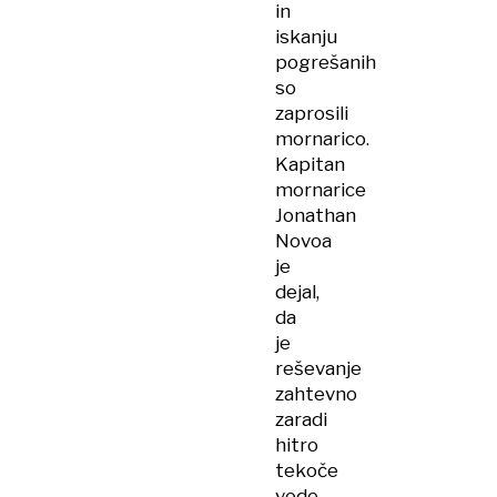
in
iskanju
pogrešanih
so
zaprosili
mornarico.
Kapitan
mornarice
Jonathan
Novoa
je
dejal,
da
je
reševanje
zahtevno
zaradi
hitro
tekoče
vode