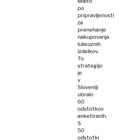
Malto
po
pripravljenosti
za
prenehanje
nakupovanja
luksuznih
izdelkov.
To
strategijo
je
v
Sloveniji
ubralo
60
odstotkov
anketiranih.
S
50
odstotki