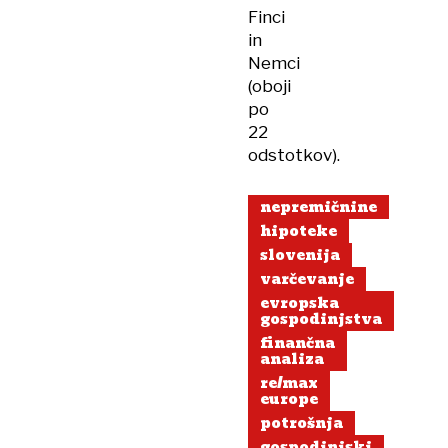
Finci
in
Nemci
(oboji
po
22
odstotkov).
nepremičnine
hipoteke
slovenija
varčevanje
evropska
gospodinjstva
finančna
analiza
re/max
europe
potrošnja
gospodinjski