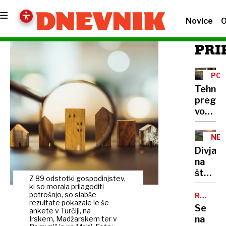
Novice
O
PRI
POD
Tehnič
pregle
vozil
priznal
da je
NE
spreje
Divjaki
podkup
na
štajers
Z 89 odstotki gospodinjstev,
avtoce
ki so morala prilagoditi
mimo
potrošnjo, so slabše
RTV
rezultate pokazale le še
SLOVENI
gradbi
Se
ankete v Turčiji, na
s
na
Irskem, Madžarskem ter v