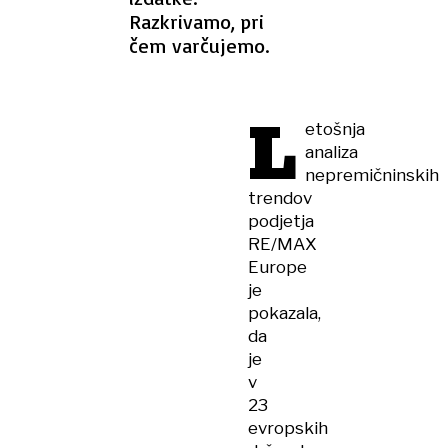
Razkrivamo, pri
čem varčujemo.
L
etošnja
analiza
nepremičninskih
trendov
podjetja
RE/MAX
Europe
je
pokazala,
da
je
v
23
evropskih