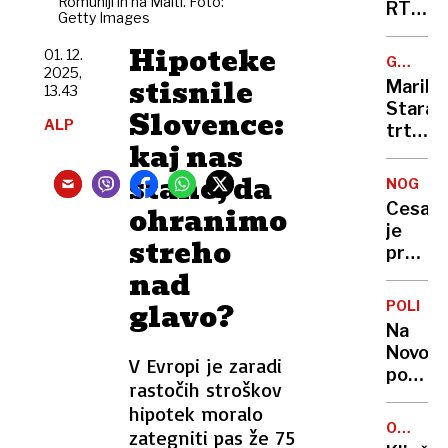
Romuniji in na Malti. Foto:
kar
RTV
Getty Images
160
res
km/h!
Hipoteke
priprav
01. 12.
GUINNE
2025,
utišanj
KNJIGA
stisnile
Maribo
13.43
Tarče?
REKORD
Stara
Slovence:
ALP
trta
kaj nas
ni
več
stane, da
NOGOM
najstar
Cesar
ohranimo
je
streho
prvi
nad
favorit
za
glavo?
POLICIJ
nasled
Na
Keka
Novom
V Evropi je zaradi
policis
rastočih stroškov
razglas
hipotek moralo
dve
OKREPL
zategniti pas že 75
varnos
DIPLOM