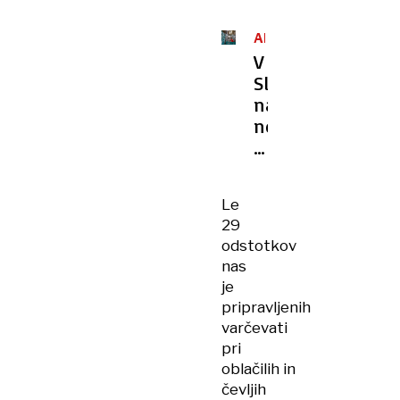
ANALIZA
V
Sloveniji
najnižje
neto
plače
v
Evropi
Le
29
odstotkov
nas
je
pripravljenih
varčevati
pri
oblačilih in
čevljih