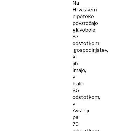
Na
Hrvaškem
hipoteke
povzročajo
glavobole
87
odstotkom
gospodinjstev,
ki
jih
imajo,
v
Italiji
86
odstotkom,
v
Avstriji
pa
79
odstotkom.