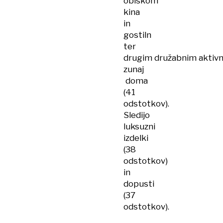
obiskom
kina
in
gostiln
ter
drugim družabnim aktiv
zunaj
doma
(41
odstotkov).
Sledijo
luksuzni
izdelki
(38
odstotkov)
in
dopusti
(37
odstotkov).