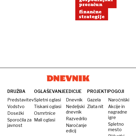
proračun
finančne
strategije
DRUŽBA
OGLAŠEVANJE
EDICIJE
PROJEKTI
POGOJI
Predstavitev
Spletni oglasi
Dnevnik
Gazela
Naročniški
Vodstvo
Tiskani oglasi
Nedeljski
Zlata nit
Akcije in
dnevnik
nagradne
Dosežki
Osmrtnice
igre
Razvedrilo
Sporočila za
Mali oglasi
Spletno
javnost
Naročanje
mesto
edicij