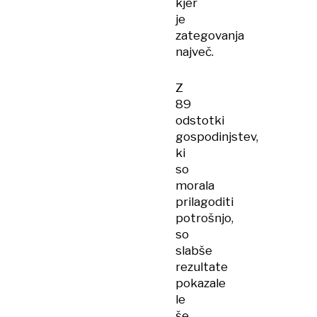
kjer
je
zategovanja
največ.
Z
89
odstotki
gospodinjstev,
ki
so
morala
prilagoditi
potrošnjo,
so
slabše
rezultate
pokazale
le
še