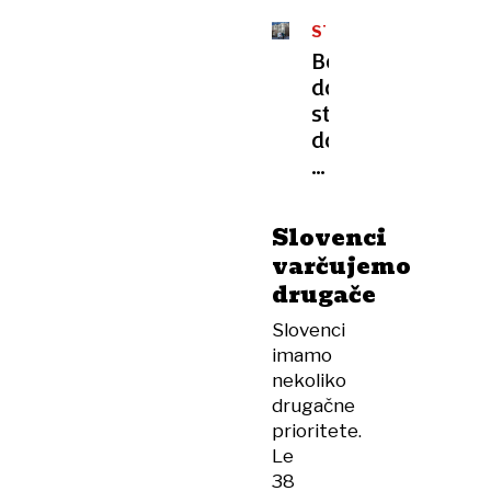
STANOVANJA
Bo
dostopnost
stanovanj
do
leta
2035
res
Slovenci
boljša?
varčujemo
drugače
Slovenci
imamo
nekoliko
drugačne
prioritete.
Le
38