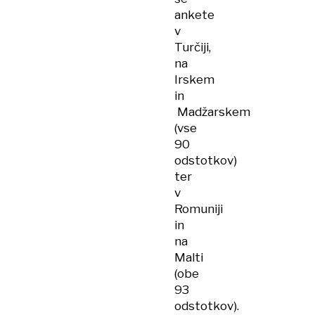
ankete
v
Turčiji,
na
Irskem
in
Madžarskem
(vse
90
odstotkov)
ter
v
Romuniji
in
na
Malti
(obe
93
odstotkov).