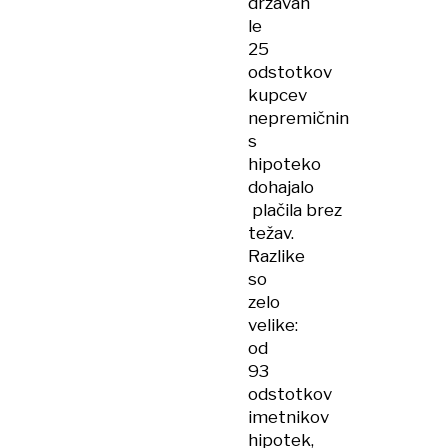
državah
le
25
odstotkov
kupcev
nepremičnin
s
hipoteko
dohajalo
plačila brez
težav.
Razlike
so
zelo
velike:
od
93
odstotkov
imetnikov
hipotek,