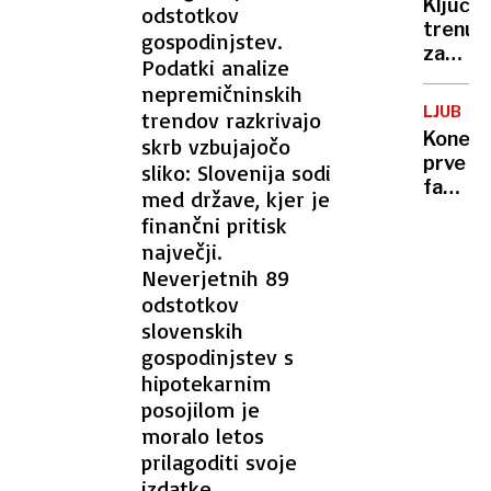
Ključni
odstotkov
obreme
trenut
gospodinjstev.
območj
za
Podatki analize
mir
nepremičninskih
v
LJUBLJ
trendov razkrivajo
Ukrajin
Konec
skrb vzbujajočo
prve
sliko: Slovenija sodi
faze
med države, kjer je
nadgra
finančni pritisk
železn
največji.
postaj
Neverjetnih 89
odstotkov
slovenskih
gospodinjstev s
hipotekarnim
posojilom je
moralo letos
prilagoditi svoje
izdatke.