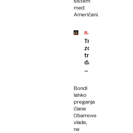
sistem
med
Američani.
RAZDOR
V
Trump
MAGA
zdaj
trdi,
da
so
si
Epsteinove
Bondi
dosjeje
lahko
izmislili
preganja
demokrati
člane
Obamove
vlade,
ne