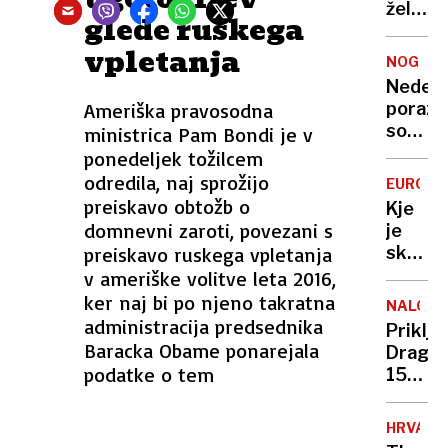
želijo
glede ruskega
umakni
vpletanja
"porno
NOGOM
morsk
Nedelj
deklic
poraz
Ameriška pravosodna
sodu
ministrica Pam Bondi je v
izbil
ponedeljek tožilcem
dno:
odredila, naj sprožijo
EUROJA
Simao
preiskavo obtožb o
Kje
ni
domnevni zaroti, povezani s
je
več
skrivn
preiskavo ruskega vpletanja
trener
milijon
v ameriške volitve leta 2016,
Olimpi
Sloveni
ker naj bi po njeno takratna
NALOŽB
ga
administracija predsednika
Priklj
išče,
Baracka Obame ponarejala
Dragom
čas
podatke o tem
15
se
let
izteka
je
HRVAŠK
pretek