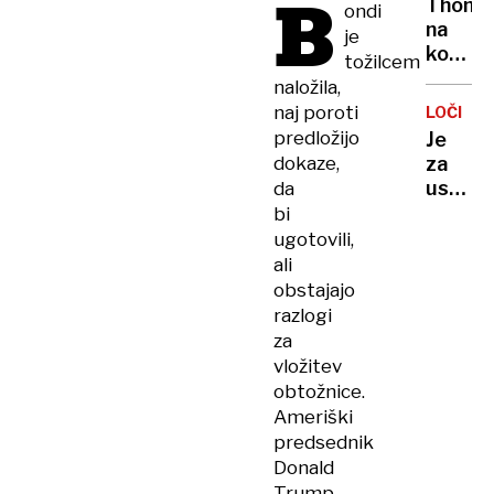
B
Thomp
ondi
od
na
je
umesti
koncer
tožilcem
v
v
naložila,
prosto
Sinju:
do
naj poroti
LOČITE
Gospo
konca
predložijo
Je
tovariš
gradnj
za
dokaze,
Jugosla
uspehi
da
je
Pepa
bi
mrtva!
Guardi
ugotovili,
in
ali
nogom
obstajajo
Cityja
razlogi
stala
za
žena
vložitev
Cristi
obtožnice.
Ameriški
predsednik
Donald
Trump