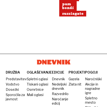
pam
bondi
russiagate
DRUŽBA
OGLAŠEVANJE
EDICIJE
PROJEKTI
POGOJI
Predstavitev
Spletni oglasi
Dnevnik
Gazela
Naročniški
Vodstvo
Tiskani oglasi
Nedeljski
Zlata nit
Akcije in
dnevnik
nagradne
Dosežki
Osmrtnice
igre
Razvedrilo
Sporočila za
Mali oglasi
Spletno
javnost
Naročanje
mesto
edicij