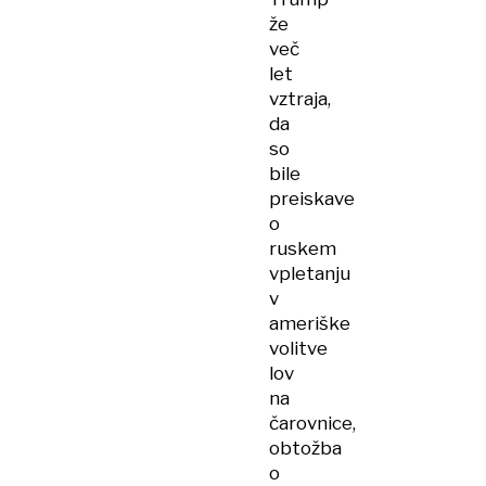
že
več
let
vztraja,
da
so
bile
preiskave
o
ruskem
vpletanju
v
ameriške
volitve
lov
na
čarovnice,
obtožba
o