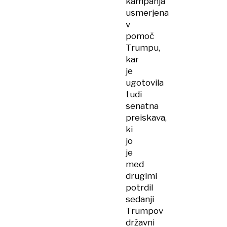
kampanja
usmerjena
v
pomoč
Trumpu,
kar
je
ugotovila
tudi
senatna
preiskava,
ki
jo
je
med
drugimi
potrdil
sedanji
Trumpov
državni