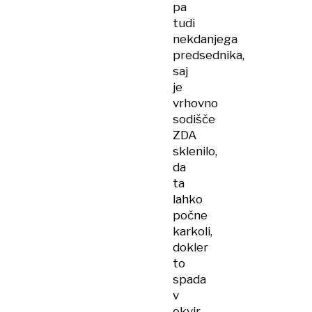
pa
tudi
nekdanjega
predsednika,
saj
je
vrhovno
sodišče
ZDA
sklenilo,
da
ta
lahko
počne
karkoli,
dokler
to
spada
v
okvir