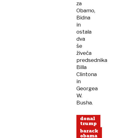
za
Obamo,
Bidna
in
ostala
dva
še
živeča
predsednika
Billa
Clintona
in
Georgea
W.
Busha.
donal
trump
barack
obama