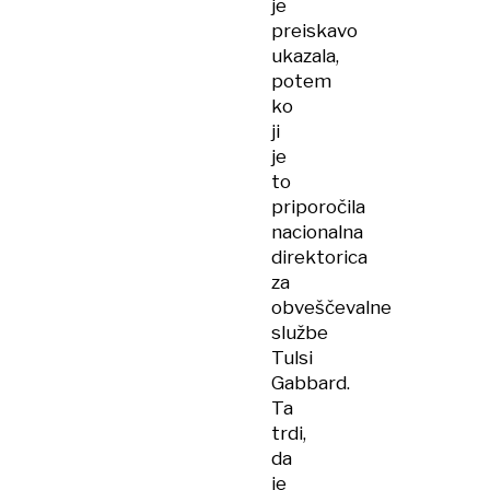
je
preiskavo
ukazala,
potem
ko
ji
je
to
priporočila
nacionalna
direktorica
za
obveščevalne
službe
Tulsi
Gabbard.
Ta
trdi,
da
je