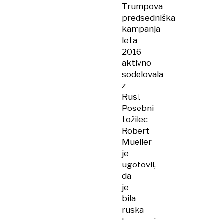
Trumpova
predsedniška
kampanja
leta
2016
aktivno
sodelovala
z
Rusi.
Posebni
tožilec
Robert
Mueller
je
ugotovil,
da
je
bila
ruska