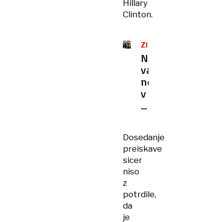
Hillary
Clinton.
ZDA
Novi
val
norosti
v
aferi
Epstein:
Trump
Dosedanje
Obamo
preiskave
obtožil
sicer
veleizdaje
niso
z
potrdile,
da
je