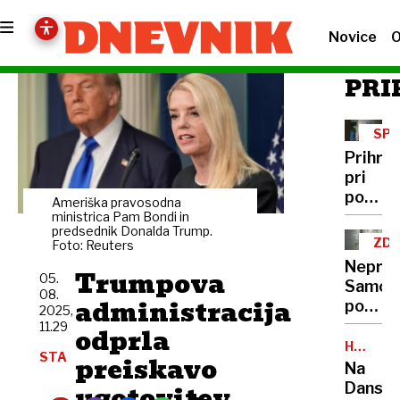
Novice
O
PRI
SP
VSE
Prihra
pri
poštnin
Ameriška pravosodna
povzro
ministrica Pam Bondi in
predsednik Donalda Trump.
nejevol
ZD
Foto: Reuters
med
Neprid
Trumpova
upokoj
05.
Samost
08.
administracija
podjet
2025,
bodo
11.29
odprla
očitno
HUDA
STA
preiskavo
POLEMI
izjema
Na
Dansk
ugotovitev