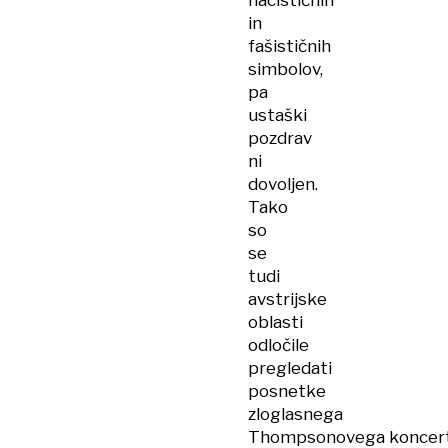
nacističnih
in
fašističnih
simbolov,
pa
ustaški
pozdrav
ni
dovoljen.
Tako
so
se
tudi
avstrijske
oblasti
odločile
pregledati
posnetke
zloglasnega
Thompsonovega koncer