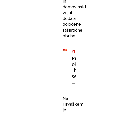
in
domovinski
vojni
dodala
določene
fašistične
obrise.
PREISKAVA
Prah
okoli
Thompsona
se
še
ni
polegel:
Na
sume
Hrvaškem
kaznivih
je
dejanj