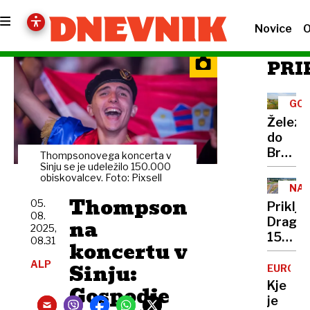
Novice
O
PRI
GOR
ŽEL
Železn
do
Brnika
Thompsonovega koncerta v
še
Sinju se je udeležilo 150.000
obiskovalcev. Foto: Pixsell
ne bi
NA
gradili,
Thompson
05.
Priklj
za
08.
na
Dragom
vlado
2025,
15
08.31
to ni
koncertu v
let
aktual
ALP
Sinju:
je
EUROJA
priorit
pretek
Kje
Gospodje
od
je