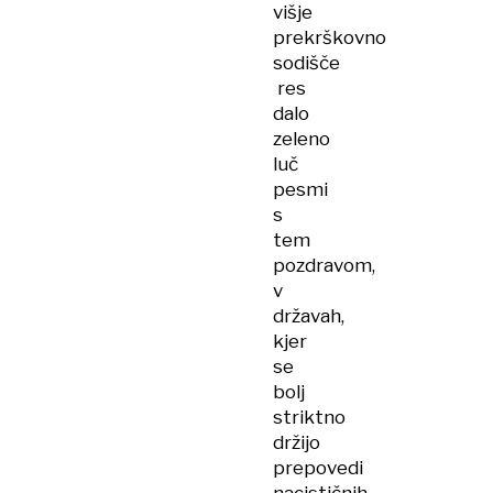
višje
preiskujejo
prekrškovno
tudi
sodišče
v
res
Avstriji
dalo
zeleno
luč
pesmi
s
tem
pozdravom,
v
državah,
kjer
se
bolj
striktno
držijo
prepovedi