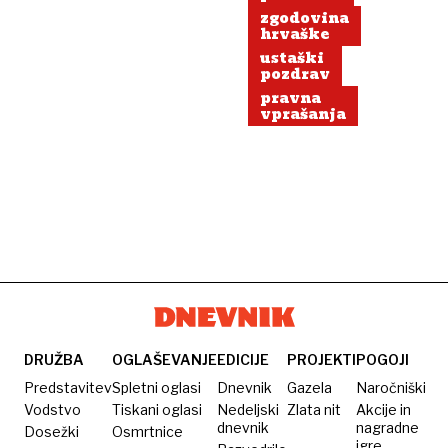
zgodovina
hrvaške
ustaški
pozdrav
pravna
vprašanja
DRUŽBA
OGLAŠEVANJE
EDICIJE
PROJEKTI
POGOJI
Predstavitev
Spletni oglasi
Dnevnik
Gazela
Naročniški
Vodstvo
Tiskani oglasi
Nedeljski
Zlata nit
Akcije in
dnevnik
nagradne
Dosežki
Osmrtnice
igre