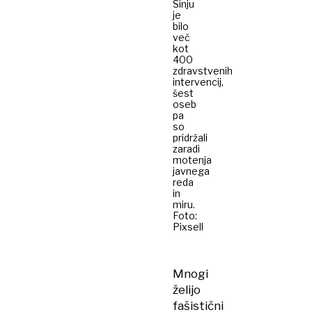
Sinju
je
bilo
več
kot
400
zdravstvenih
intervencij,
šest
oseb
pa
so
pridržali
zaradi
motenja
javnega
reda
in
miru.
Foto:
Pixsell
Mnogi
želijo
fašistični