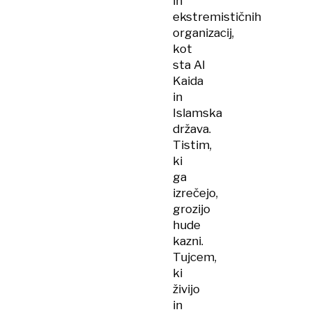
in
ekstremističnih
organizacij,
kot
sta Al
Kaida
in
Islamska
država.
Tistim,
ki
ga
izrečejo,
grozijo
hude
kazni.
Tujcem,
ki
živijo
in