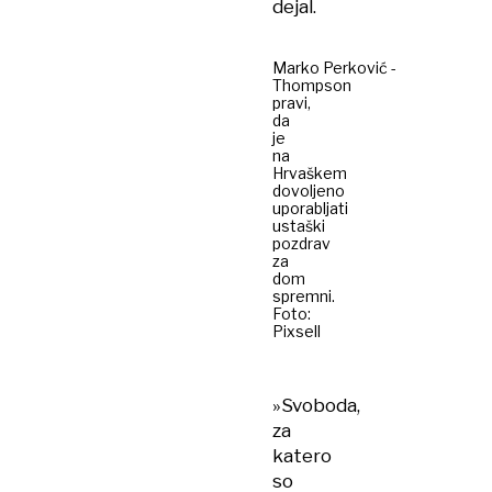
dejal.
Marko Perković -
Thompson
pravi,
da
je
na
Hrvaškem
dovoljeno
uporabljati
ustaški
pozdrav
za
dom
spremni.
Foto:
Pixsell
»Svoboda,
za
katero
so