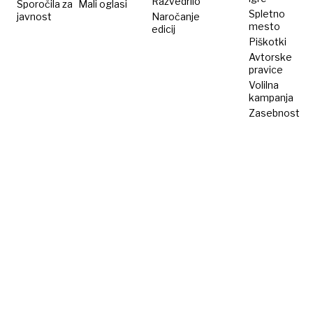
Razvedrilo
Sporočila za
Mali oglasi
Spletno
javnost
Naročanje
mesto
edicij
Piškotki
Avtorske
pravice
Volilna
kampanja
Zasebnost