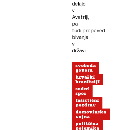
delajo
v
Avstriji,
pa
tudi prepoved
bivanja
v
državi.
svoboda
govora
hrvaški
branitelji
sodni
spor
fašistični
pozdrav
domovinska
vojna
politična
polemika