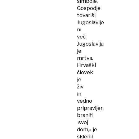
simbole.
Gospodje
tovariši,
Jugoslavije
ni
več.
Jugoslavija
je
mrtva.
Hrvaški
človek
je
živ
in
vedno
pripravljen
braniti
svoj
dom,« je
sklenil.