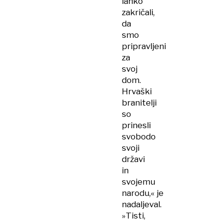
lahko
zakričali,
da
smo
pripravljeni
za
svoj
dom.
Hrvaški
branitelji
so
prinesli
svobodo
svoji
državi
in
svojemu
narodu,« je
nadaljeval.
»Tisti,