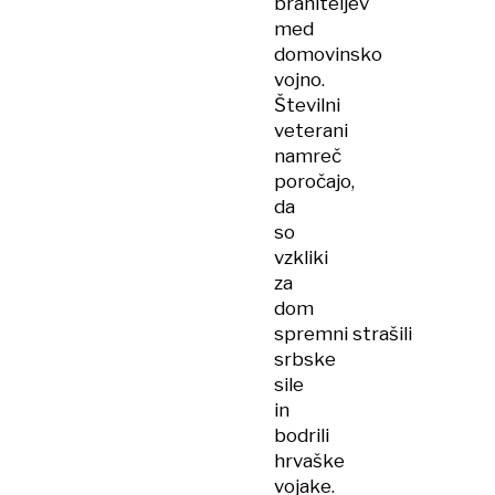
braniteljev
med
domovinsko
vojno.
Številni
veterani
namreč
poročajo,
da
so
vzkliki
za
dom
spremni strašili
srbske
sile
in
bodrili
hrvaške
vojake.