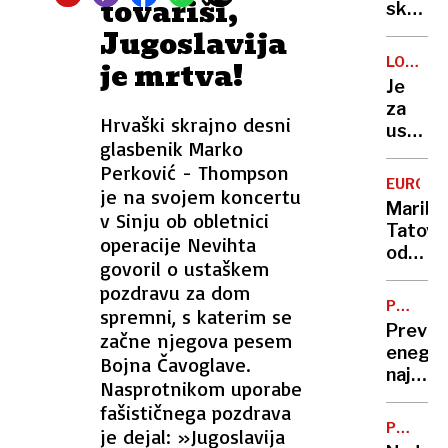
tovariši,
umesti
skrivn
v
milijon
Jugoslavija
prosto
Sloveni
LOČITE
je mrtva!
do
ga
PRED
Je
konca
išče,
VRATI
za
gradnj
čas
Hrvaški skrajno desni
uspehi
se
glasbenik Marko
Pepa
izteka
Perković - Thompson
Guardi
EUROPA
je na svojem koncertu
in
Maribo
v Sinju ob obletnici
nogom
Tatovi
Cityja
operacije Nevihta
odnesl
stala
govoril o ustaškem
za
žena
pozdravu za dom
več
Christ
PODJET
spremni, s katerim se
sto
L.O.S.
Prevz
začne njegova pesem
tisoč
enega
Bojna Čavoglave.
evrov
najbog
nakita
Nasprotnikom uporabe
Sloven
fašističnega pozdrava
Proizva
POSKUS
je dejal: »Jugoslavija
bi
TATVIN