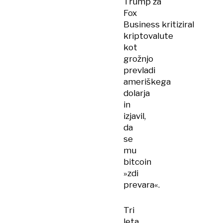
Trump za
Fox
Business kritiziral
kriptovalute
kot
grožnjo
prevladi
ameriškega
dolarja
in
izjavil,
da
se
mu
bitcoin
»zdi
prevara«.
Tri
leta