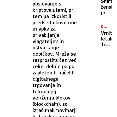
Smrt
poslovanje s
jih ni
ženske
kriptovalutami, pri
mogoč
pred
identif
tem pa izkoristili
operac
predsednikovo ime
mizo:
DUH
in vpliv za
primer,
ČASA
Vrnite
privabljanje
ki je
letalon
vlagateljev in
pretre
Truma
ustvarjanje
Avstri
mnogi
dobičkov. Mreža se
vidijo
razprostira čez več
kot
celin, deluje pa po
poniža
zapletenih načelih
za
digitalnega
ameriš
trgovanja in
mornar
tehnologij
veriženja blokov
(blockchain), so
izračunali novinarji
britanske agencije