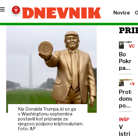
Novice
O
PRI
VOJ
V
Bo
UKR
Pokrov
padel?
Osem
ruskih
»VS
vojako
SM
Protes
ACO
na
domači
enega
po
ukraji
Kip Donalda Trumpa, ki so ga
tragedi
v Washingtonu septembra
v
postavili kot priznanje za
INŠPEKC
njegovo podporo kriptovalutam.
Novem
V
Foto: AP
mestu
Istri