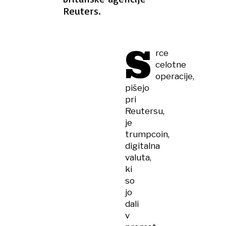
Reuters.
S
rce
celotne
operacije,
pišejo
pri
Reutersu,
je
trumpcoin,
digitalna
valuta,
ki
so
jo
dali
v