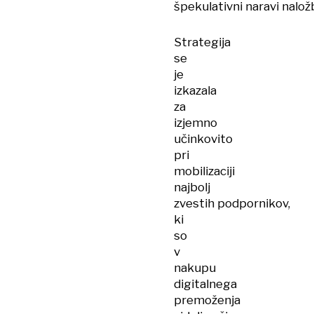
špekulativni naravi nalož
Strategija
se
je
izkazala
za
izjemno
učinkovito
pri
mobilizaciji
najbolj
zvestih podpornikov,
ki
so
v
nakupu
digitalnega
premoženja