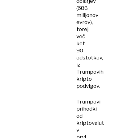
dolarjev
(688
milijonov
evrov),
torej
več
kot
90
odstotkov,
iz
Trumpovih
kripto
podvigov.
Trumpovi
prihodki
od
kriptovalut
v
prvi