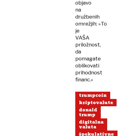
objavo
na
družbenih
omrežjih: »To
je
VAŠA
priložnost,
da
pomagate
oblikovati
prihodnost
financ.«
trumpcoin
kriptovalute
donald
trump
digitalna
valuta
špekulativno