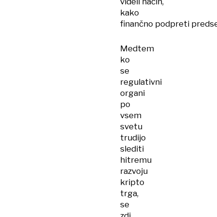
videli način,
kako
finančno podpreti predse
Medtem
ko
se
regulativni
organi
po
vsem
svetu
trudijo
slediti
hitremu
razvoju
kripto
trga,
se
zdi,