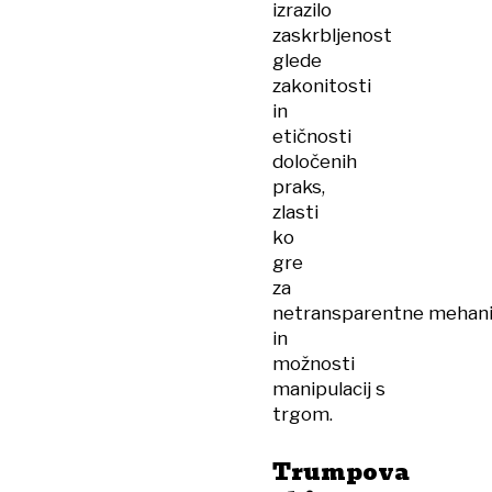
izrazilo
zaskrbljenost
glede
zakonitosti
in
etičnosti
določenih
praks,
zlasti
ko
gre
za
netransparentne mehaniz
in
možnosti
manipulacij s
trgom.
Trumpova