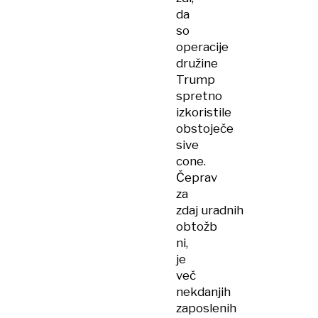
da
so
operacije
družine
Trump
spretno
izkoristile
obstoječe
sive
cone.
Čeprav
za
zdaj uradnih
obtožb
ni,
je
več
nekdanjih
zaposlenih