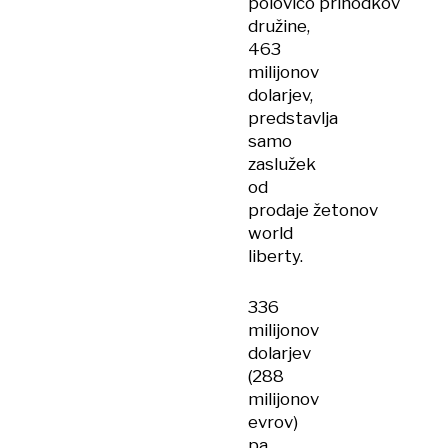
polovico prihodkov
družine,
463
milijonov
dolarjev,
predstavlja
samo
zaslužek
od
prodaje žetonov
world
liberty.
336
milijonov
dolarjev
(288
milijonov
evrov)
pa