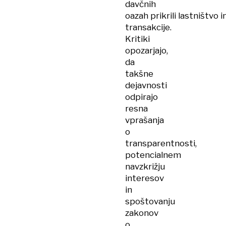
davčnih
oazah prikrili lastništvo i
transakcije.
Kritiki
opozarjajo,
da
takšne
dejavnosti
odpirajo
resna
vprašanja
o
transparentnosti,
potencialnem
navzkrižju
interesov
in
spoštovanju
zakonov
o