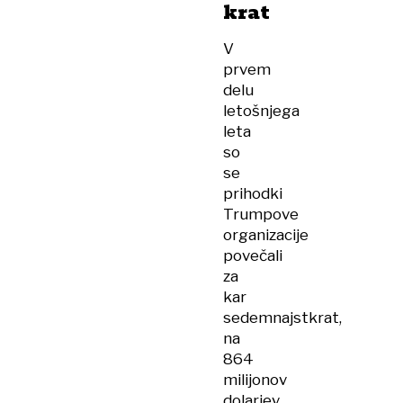
krat
V
prvem
delu
letošnjega
leta
so
se
prihodki
Trumpove
organizacije
povečali
za
kar
sedemnajstkrat,
na
864
milijonov
dolarjev