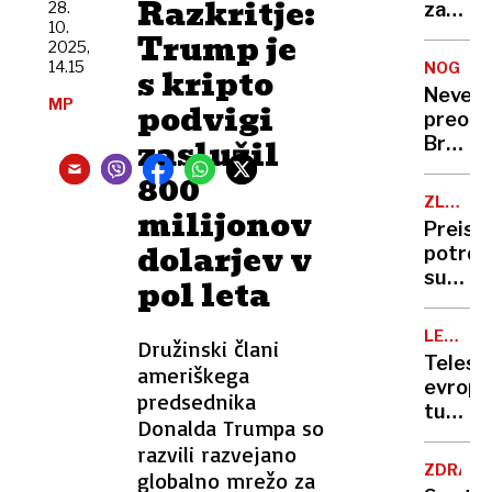
Razkritje:
tudi
28.
začeli
10.
z
rušiti
Trump je
2025,
dobrod
črne
14.15
NOGOM
s kripto
noto
gradnj
Neverj
MP
med
podvigi
preobr
lastnik
zaslužil
Brazils
večino
zvezdn
800
Sloven
od
ZLORAB
milijonov
osumlj
V
Preisk
za
JUDU
dolarjev v
potrdil
posils
sume:
pol leta
do
krimina
pridiga
kazen
LETALS
Družinski člani
ovadili
NESREČ
Telesa
ameriškega
trener
evrops
Marjan
predsednika
turist
Fabjan
Donalda Trumpa so
tako
razvili razvejano
ožgana
ZDRAVS
globalno mrežo za
da