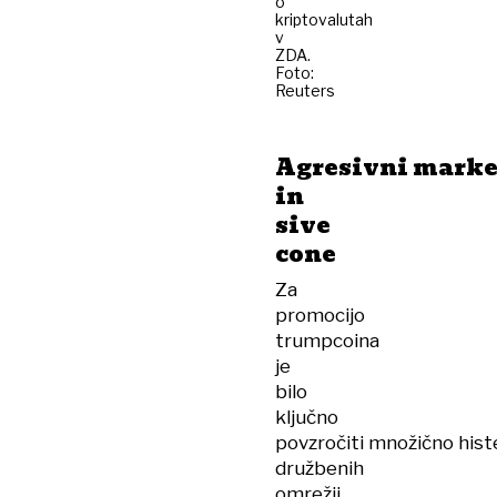
o
kriptovalutah
v
ZDA.
Foto:
Reuters
Agresivni marke
in
sive
cone
Za
promocijo
trumpcoina
je
bilo
ključno
povzročiti množično histe
družbenih
omrežij.