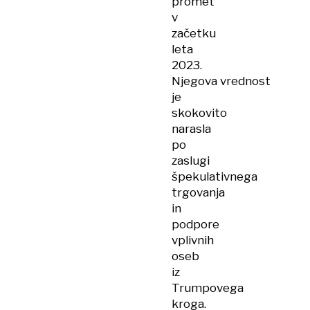
promet
v
začetku
leta
2023.
Njegova vrednost
je
skokovito
narasla
po
zaslugi
špekulativnega
trgovanja
in
podpore
vplivnih
oseb
iz
Trumpovega
kroga.