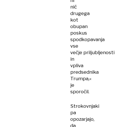
ni
nič
drugega
kot
obupan
poskus
spodkopavanja
vse
večje priljubljenosti
in
vpliva
predsednika
Trumpa,«
je
sporočil.
Strokovnjaki
pa
opozarjajo,
da