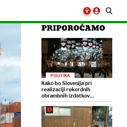
PRIPOROČAMO
POLITIKA
Kako bo Slovenija pri
realizaciji rekordnih
obrambnih izdatkov
prelisičila zvezo Nato