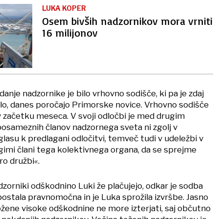
LUKA KOPER
Osem bivših nadzornikov mora vrniti
16 milijonov
anje nadzornike je bilo vrhovno sodišče, ki pa je zdaj
nilo, danes poročajo Primorske novice. Vrhovno sodišče
 v začetku meseca. V svoji odločbi je med drugim
 posameznih članov nadzornega sveta ni zgolj v
lasu k predlagani odločitvi, temveč tudi v udeležbi v
ugimi člani tega kolektivnega organa, da se sprejme
ro družbi«.
orniki odškodnino Luki že plačujejo, odkar je sodba
stala pravnomočna in je Luka sprožila izvršbe. Jasno
ožene visoke odškodnine ne more izterjati, saj občutno