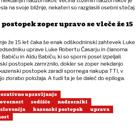
ekdanjih nadzornikov. Večina toženih nadzornikov je
a na svoje bližnje, nekateri so razglasili osebni stečaj.
postopek zoper upravo se vleče že 15
nje že 15 let čaka še enak odškodninski zahtevek Luke
edsedniku uprave Luke Robertu Časarju in članoma
abiču in Aldu Babiču, ki so sporni posel izpeljali.
ski postopek zamrznilo, dokler se zoper nekdanjo
kazenski postopek zaradi spornega nakupa TTI, v
o zlorabo položaja. A tudi ta je še daleč do epiloga.
orativno upravljanje
ovornost
sodišče
nadzorniki
slovenija
kazenski postopek
uprava
nost