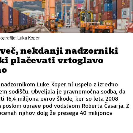
tografija: Luka Koper
 več, nekdanji nadzorniki
ki plačevati vrtoglavo
no
adzornikom Luke Koper ni uspelo z izredno
em sodišču. Obveljala je pravnomočna sodba, da
ti 16,4 milijona evrov škode, ker so leta 2008
im poslom uprave pod vodstvom Roberta Časarja. Z
ocenah njihov dolg že presega 40 milijonov