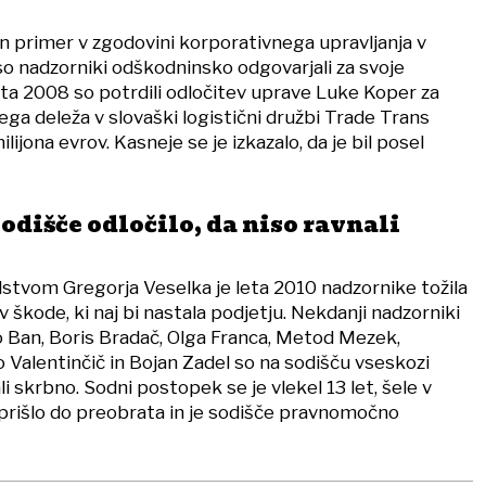
en primer v zgodovini korporativnega upravljanja v
 so nadzorniki odškodninsko odgovarjali za svoje
eta 2008 so potrdili odločitev uprave Luke Koper za
a deleža v slovaški logistični družbi Trade Trans
ilijona evrov. Kasneje se je izkazalo, da je bil posel
odišče odločilo, da niso ravnali
tvom Gregorja Veselka je leta 2010 nadzornike tožila
v škode, ki naj bi nastala podjetju. Nekdanji nadzorniki
o Ban, Boris Bradač, Olga Franca, Metod Mezek,
 Valentinčič in Bojan Zadel so na sodišču vseskozi
ali skrbno. Sodni postopek se je vlekel 13 let, šele v
 prišlo do preobrata in je sodišče pravnomočno