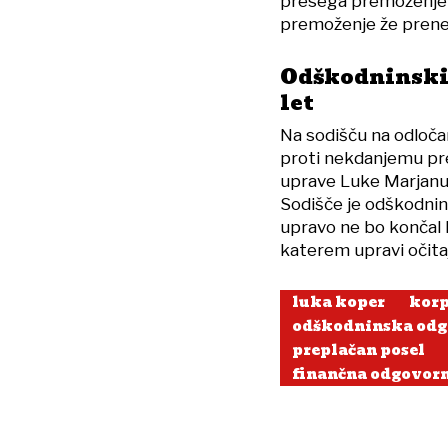
presega premoženje n
premoženje že prenesl
Odškodninski 
let
Na sodišču na odloča
proti nekdanjemu pr
uprave Luke Marjanu B
Sodišče je odškodnin
upravo ne bo končal 
katerem upravi očitaj
luka koper
korp
odškodninska odg
preplačan posel
finančna odgovor