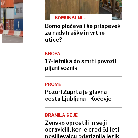
KOMUNALNI
PRISPEVEK
Bomo plačevali še prispevek
za nadstreške in vrtne
utice?
KROPA
17-letnika do smrti povozil
pijani voznik
PROMET
Pozor! Zaprta je glavna
cesta Ljubljana - Kočevje
BRANILA SE JE
Žensko oprostili in se ji
opravičili, ker je pred 61 leti
posiljevalcu odgriznila jezik