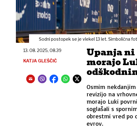
Sodni postopek se je vlekel 13 let. Simbolična fo
Upanja ni
13. 08. 2025, 08.39
morajo Lu
KATJA GLEŠČIČ
odškodni
Osmim nekdanjim n
revizijo na vrhovn
morajo Luki povrni
soglašali s sporn
obrestmi vred po 
evrov.