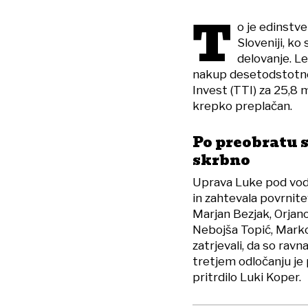
T
o je edinstv
Sloveniji, ko
delovanje. L
nakup desetodstotneg
Invest (TTI) za 25,8 m
krepko preplačan.
Po preobratu s
skrbno
Uprava Luke pod vods
in zahtevala povrnite
Marjan Bezjak, Orjan
Nebojša Topić, Marko
zatrjevali, da so ravn
tretjem odločanju je
pritrdilo Luki Koper.