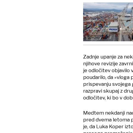
Zadnje upanje za nekd
njihove revizije zavr
je odločitev objavilo
poudarilo, da »vloga
prispevanju svojega g
razpravi skupaj z dr
odločitev, ki bo v dob
Medtem nekdanji nadz
pred dvema letoma po
je, da Luka Koper izt