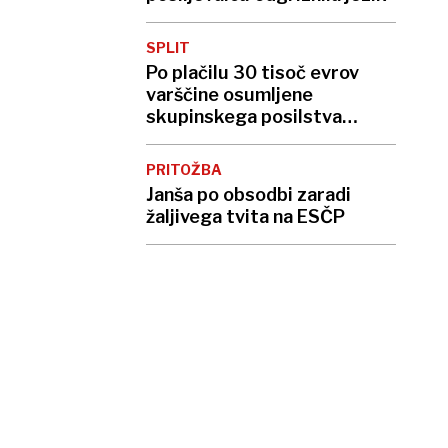
SPLIT
Po plačilu 30 tisoč evrov
varščine osumljene
skupinskega posilstva
izpustili na prostost
PRITOŽBA
Janša po obsodbi zaradi
žaljivega tvita na ESČP