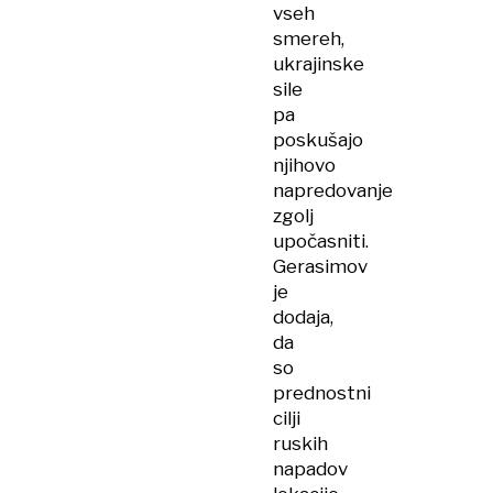
vseh
smereh,
ukrajinske
sile
pa
poskušajo
njihovo
napredovanje
zgolj
upočasniti.
Gerasimov
je
dodaja,
da
so
prednostni
cilji
ruskih
napadov