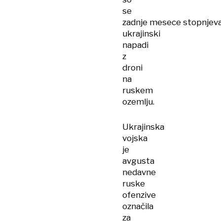
se
zadnje mesece stopnjeva
ukrajinski
napadi
z
droni
na
ruskem
ozemlju.
Ukrajinska
vojska
je
avgusta
nedavne
ruske
ofenzive
označila
za