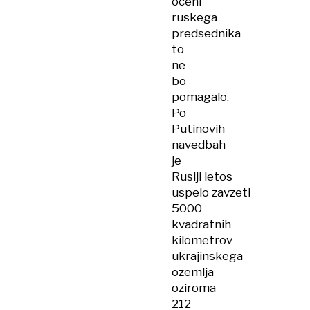
oceni
ruskega
predsednika
to
ne
bo
pomagalo.
Po
Putinovih
navedbah
je
Rusiji letos
uspelo zavzeti
5000
kvadratnih
kilometrov
ukrajinskega
ozemlja
oziroma
212