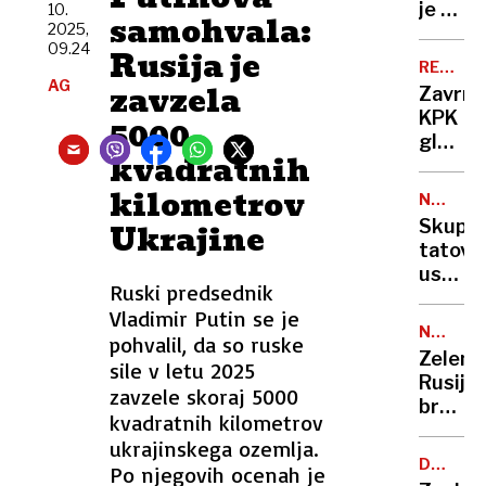
bo
je v
10.
samohvala:
“ubil
2025,
vesolju
09.24
in ji
Rusija je
slišal
REŠEVA
prevrt
zvok,
AG
HELIKOP
zavzela
Zavrnil
glavo”
ki ga
KPK
5000
nihče
glede
ne
kvadratnih
razvelj
zna
nakup
kilometrov
pojasni
NOVO
heliko
MESTO
Skupin
Ukrajine
Leona
tatov
ustavil
Ruski predsednik
varnos
Vladimir Putin se je
med
NAŠEL
pohvalil, da so ruske
njimi
RAZLAG
Zelensk
sile v letu 2025
je bil
Rusija
tudi
zavzele skoraj 5000
brezpi
otrok
kvadratnih kilometrov
pošilja
ukrajinskega ozemlja.
nad
DOLGOT
Po njegovih ocenah je
Evropo
OSKRBA