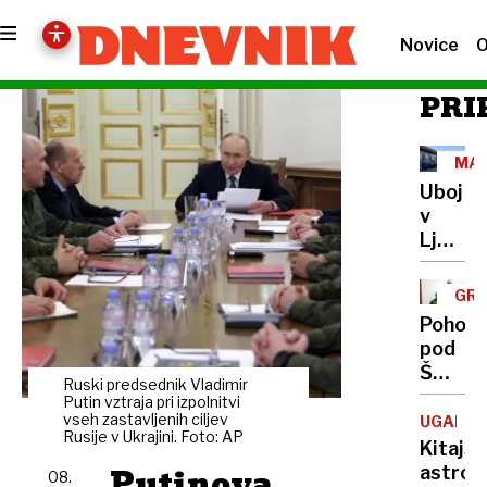
Novice
O
PRI
MAI
ULI
Uboj
v
Ljubljan
Maked
naj
GRO
bi do
Pohodn
smrti
pod
pretep
Šmarn
mladi
Ruski predsednik Vladimir
goro
Putin vztraja pri izpolnitvi
ljublja
Zavašn
vseh zastavljenih ciljev
UGANK
boksar
Rusije v Ukrajini. Foto: AP
grozil,
Kitajsk
da jo
Putinova
astron
08.