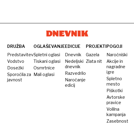
DRUŽBA
OGLAŠEVANJE
EDICIJE
PROJEKTI
POGOJI
Predstavitev
Spletni oglasi
Dnevnik
Gazela
Naročniški
Vodstvo
Tiskani oglasi
Nedeljski
Zlata nit
Akcije in
dnevnik
nagradne
Dosežki
Osmrtnice
igre
Razvedrilo
Sporočila za
Mali oglasi
Spletno
javnost
Naročanje
mesto
edicij
Piškotki
Avtorske
pravice
Volilna
kampanja
Zasebnost