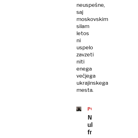
neuspešne,
saj
moskovskim
silam
letos
ni
uspelo
zavzeti
niti
enega
večjega
ukrajinskega
mesta.
POMOČ
IZ
Na
KARIBOV
ukrajinski
fronti