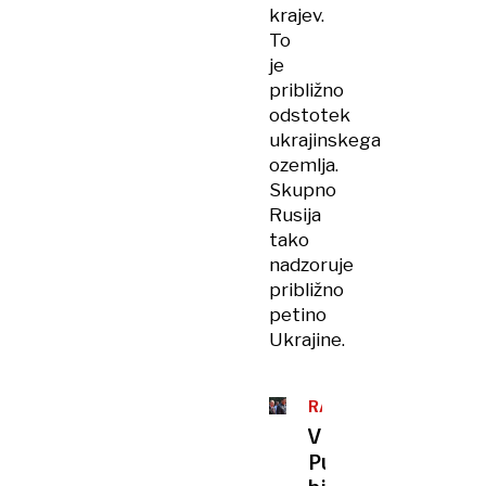
krajev.
To
je
približno
odstotek
ukrajinskega
ozemlja.
Skupno
Rusija
tako
nadzoruje
približno
petino
Ukrajine.
RAZDELITEV
EVROPE
V
Putinovo