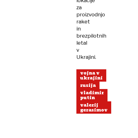
lokacije
za
proizvodnjo
raket
in
brezpilotnih
letal
v
Ukrajini.
vojna v
ukrajini
rusija
vladimir
putin
valerij
gerasimov