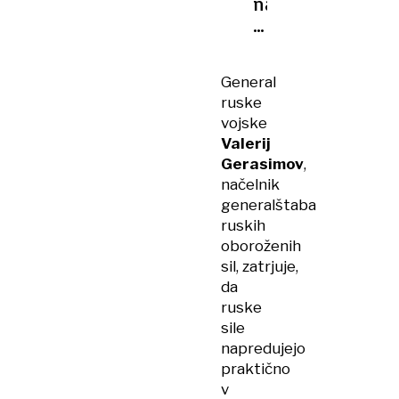
naj
bi
se
borilo
General
najmanj
ruske
tisoč
vojske
Kubancev
Valerij
Gerasimov
,
načelnik
generalštaba
ruskih
oboroženih
sil, zatrjuje,
da
ruske
sile
napredujejo
praktično
v