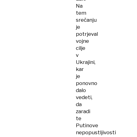
Na
tem
srečanju
je
potrjeval
vojne
cilje
v
Ukrajini,
kar
je
ponovno
dalo
vedeti,
da
zaradi
te
Putinove
nepopustljivosti