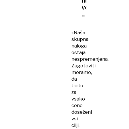
hibridno
vojno
proti
Evropi
se
»Naša
zdaj
skupna
vključuje
naloga
še
ostaja
Kitajska
nespremenjena.
Zagotoviti
moramo,
da
bodo
za
vsako
ceno
doseženi
vsi
cilji,