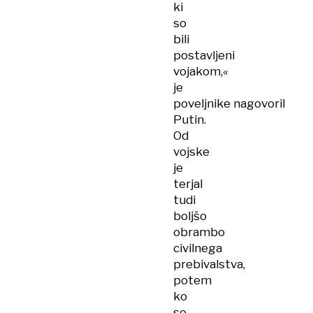
ki
so
bili
postavljeni
vojakom,«
je
poveljnike nagovoril
Putin.
Od
vojske
je
terjal
tudi
boljšo
obrambo
civilnega
prebivalstva,
potem
ko
so