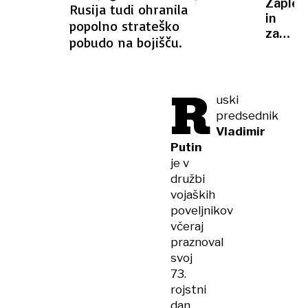
Zaplet
Rusija tudi ohranila
iz
in
popolno strateško
tanker
zamud
flote
pobudo na bojišču.
kažejo
na
neprav
R
pripra
uski
predsednik
Vladimir
Putin
je v
družbi
vojaških
poveljnikov
včeraj
praznoval
svoj
73.
rojstni
dan.