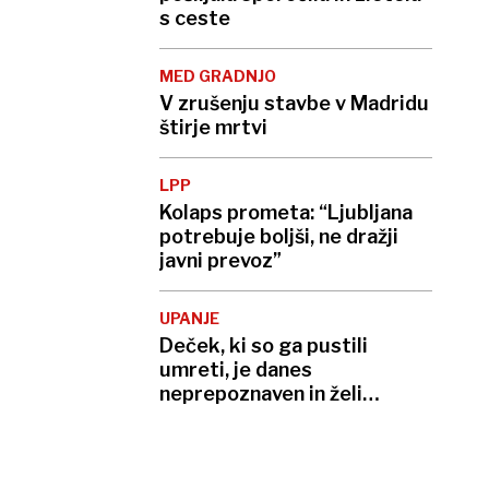
s ceste
MED GRADNJO
V zrušenju stavbe v Madridu
štirje mrtvi
LPP
Kolaps prometa: “Ljubljana
potrebuje boljši, ne dražji
javni prevoz”
UPANJE
Deček, ki so ga pustili
umreti, je danes
neprepoznaven in želi
postati umetnik