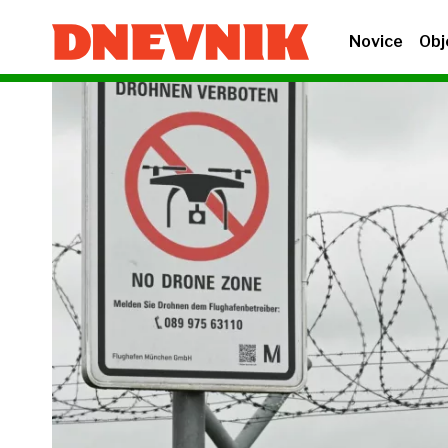
Novice
Obj