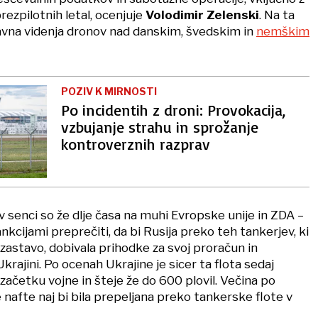
 brezpilotnih letal, ocenjuje
Volodimir Zelenski
. Na ta
avna videnja dronov nad danskim, švedskim in
nemškim
POZIV K MIRNOSTI
Po incidentih z droni: Provokacija,
vzbujanje strahu in sprožanje
kontroverznih razprav
e v senci so že dlje časa na muhi Evropske unije in ZDA –
nkcijami preprečiti, da bi Rusija preko teh tankerjev, ki
 zastavo, dobivala prihodke za svoj proračun in
krajini. Po ocenah Ukrajine je sicer ta flota sedaj
začetku vojne in šteje že do 600 plovil. Večina po
nafte naj bi bila prepeljana preko tankerske flote v