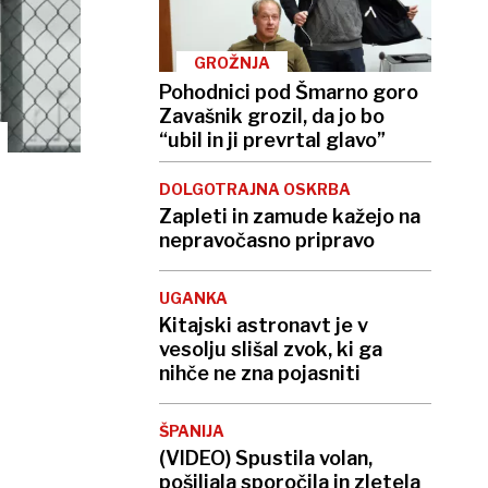
GROŽNJA
Pohodnici pod Šmarno goro
Zavašnik grozil, da jo bo
“ubil in ji prevrtal glavo”
DOLGOTRAJNA OSKRBA
Zapleti in zamude kažejo na
nepravočasno pripravo
UGANKA
Kitajski astronavt je v
vesolju slišal zvok, ki ga
nihče ne zna pojasniti
ŠPANIJA
(VIDEO) Spustila volan,
pošiljala sporočila in zletela