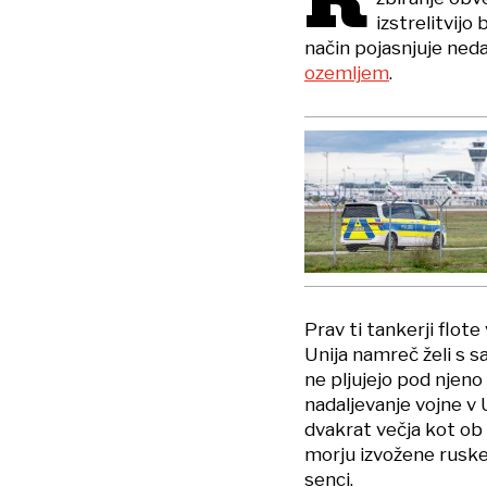
R
izstrelitvijo
način pojasnjuje ned
ozemljem
.
Prav ti tankerji flot
Unija namreč želi s sa
ne pljujejo pod njeno
nadaljevanje vojne v U
dvakrat večja kot ob 
morju izvožene ruske 
senci.