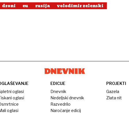
droni
eu
rusija
volodimir zelenski
OGLAŠEVANJE
EDICIJE
PROJEKTI
pletni oglasi
Dnevnik
Gazela
iskani oglasi
Nedeljski dnevnik
Zlata nit
Osmrtnice
Razvedrilo
ali oglasi
Naročanje edicij