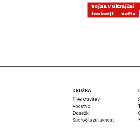
vojna v ukrajini
tankerji
nafta
DRUŽBA
Predstavitev
S
Vodstvo
T
Dosežki
Sporočila za javnost
M