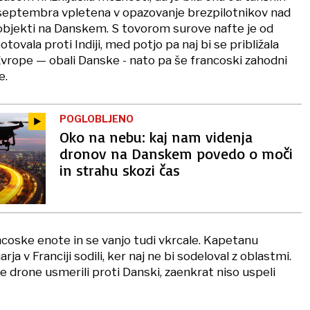
c septembra vpletena v opazovanje brezpilotnikov nad
i objekti na Danskem. S tovorom surove nafte je od
ovala proti Indiji, med potjo pa naj bi se približala
rope — obali Danske - nato pa še francoski zahodni
e.
POGLOBLJENO
Oko na nebu: kaj nam videnja
dronov na Danskem povedo o moči
in strahu skozi čas
ncoske enote in se vanjo tudi vkrcale. Kapetanu
rja v Franciji sodili, ker naj ne bi sodeloval z oblastmi.
je drone usmerili proti Danski, zaenkrat niso uspeli