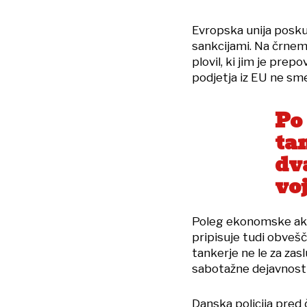
Evropska unija posku
sankcijami. Na črnem
plovil, ki jim je pre
podjetja iz EU ne sme
Po
tan
dv
voj
Poleg ekonomske akti
pripisuje tudi obveš
tankerje ne le za zasl
sabotažne dejavnosti.
Danska policija pred 