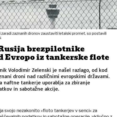
 zaradi zaznanih dronov zaustaviti letalski promet, so postavili
s
Rusija brezpilotnike
d Evropo iz tankerske flote
nik Volodimir Zelenski je našel razlago, od kod
znani droni nad različnimi evropskimi državami.
da naftne tankerje uporablja za zbiranje
tkov in sabotažne akcije.
ja svojo nezakonito »floto tankerjev v senci« za
eščevalnih podatkov in sabotažne operacije, vključno z