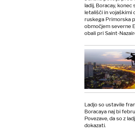
ladij, Boracay, kone
letališči in vojaškim
ruskega Primorska pot
območjem severne Ev
obali pri Saint-Nazair
Ladjo so ustavile fra
Boracaya naj bi februa
Povezave, da so z lad
dokazati.