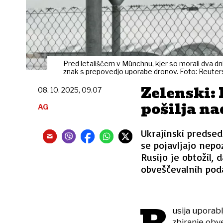
Pred letališčem v Münchnu, kjer so morali dva dni
znak s prepovedjo uporabe dronov. Foto: Reuter
Zelenski: 
08. 10. 2025, 09.07
pošilja na
AG
Ukrajinski predsed
se pojavljajo nepo
Rusijo je obtožil, 
obveščevalnih poda
usija uporabl
zbiranje obv