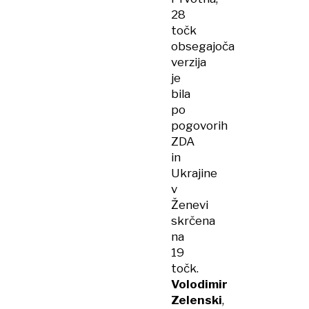
28
točk
obsegajoča
verzija
je
bila
po
pogovorih
ZDA
in
Ukrajine
v
Ženevi
skrčena
na
19
točk.
Volodimir
Zelenski
,