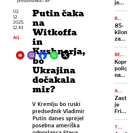
predsednika / AP
se
je
spreha
lagala
Putin čaka
02.
po
o
12.
BAJKAL
na
centru
napadu
2025,
JEZERO
85-
mesta
12.43
Kupila
Witkoffa
kilome
je
AG
in
zastoj:
nož
ujeti
Kushnerja,
in se
v
zabodl
BEG
bo
pekle
PRED
sama.«
Koprs
mrazu,
POLICIS
Ukrajina
polici
ki je
natvezi
dočakala
prava
laži
smrto
mir?
in
past
ASTRID
jim
WAGNE
Zastop
pobegn
V Kremlju bo ruski
je
predsednik Vladimir
Fritzla
Putin danes sprejel
in se
zaljubi
posebna ameriška
TEST
v
odposlanca Steva
ZPS