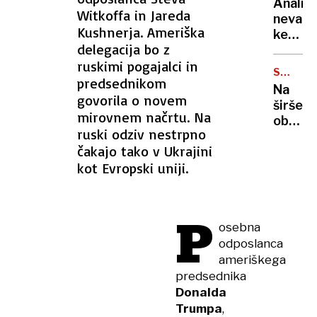
Analiza
serijs
Witkoffa in Jareda
nevarn
morilca
Kushnerja. Ameriška
kemika
Zdaj
delegacija bo z
tudi
bo
ruskimi pogajalci in
v
branila
STE
slušal
predsednikom
VEDELI?
Sloven
Na
vodilni
govorila o novem
širšem
znamk
mirovnem načrtu. Na
območ
ruski odziv nestrpno
ljublja
čakajo tako v Ukrajini
tržnice
kot Evropski uniji.
je
bilo
nekoč
P
pokopa
osebna
odposlanca
ameriškega
predsednika
Donalda
Trumpa
,