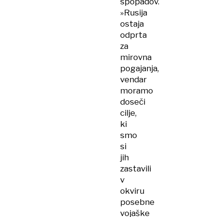
spopadov.
»Rusija
ostaja
odprta
za
mirovna
pogajanja,
vendar
moramo
doseči
cilje,
ki
smo
si
jih
zastavili
v
okviru
posebne
vojaške