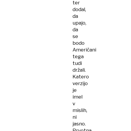
ter
dodal,
da
upajo,
da
se
bodo
Američani
tega
tudi
držali.
Katero
verzijo
je
imel
v
mislih,
ni
jasno.
Prvotna,