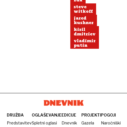
zda
steve
witkoff
jared
kushner
kiril
dmitriev
vladimir
putin
DRUŽBA
OGLAŠEVANJE
EDICIJE
PROJEKTI
POGOJI
Predstavitev
Spletni oglasi
Dnevnik
Gazela
Naročniški