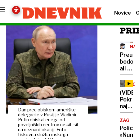
Novice
O
PRI
NAP
K
Preučil
UM
bodo,
ali je
bil
načrt
VOJ
za
V
(VIDEO
UKR
umor
Pokrov
priče
naj
sploh
Dan pred obiskom ameriške
bi
delegacije v Rusiji je Vladimir
izvedlj
padel,
Putin obiskal enega od
ZAGREB
poveljniških centrov ruskih sil
ruski
Policija
na neznani lokaciji. Foto:
vojaki
»Nuna
tiskovna služba ruskega