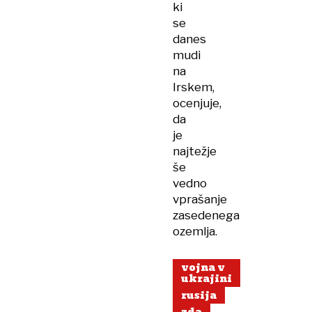
ki
se
danes
mudi
na
Irskem,
ocenjuje,
da
je
najtežje
še
vedno
vprašanje
zasedenega
ozemlja.
vojna v
ukrajini
rusija