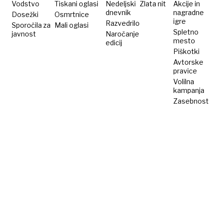
Vodstvo
Tiskani oglasi
Nedeljski
Zlata nit
Akcije in
dnevnik
nagradne
Dosežki
Osmrtnice
igre
Razvedrilo
Sporočila za
Mali oglasi
Spletno
javnost
Naročanje
mesto
edicij
Piškotki
Avtorske
pravice
Volilna
kampanja
Zasebnost