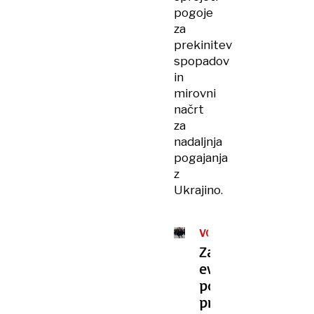
pogoje
za
prekinitev
spopadov
in
mirovni
načrt
za
nadaljnja
pogajanja
z
Ukrajino.
VOJNA
V
Zaskrbljen
UKRAJINI
evropski
pogled
proti