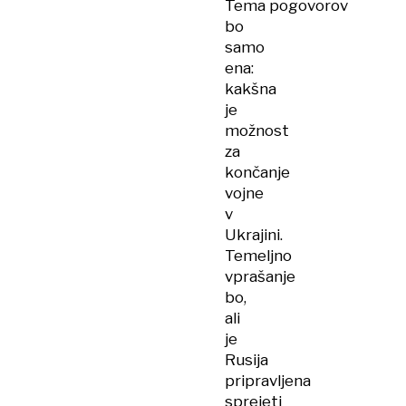
Tema pogovorov
bo
samo
ena:
kakšna
je
možnost
za
končanje
vojne
v
Ukrajini.
Temeljno
vprašanje
bo,
ali
je
Rusija
pripravljena
sprejeti