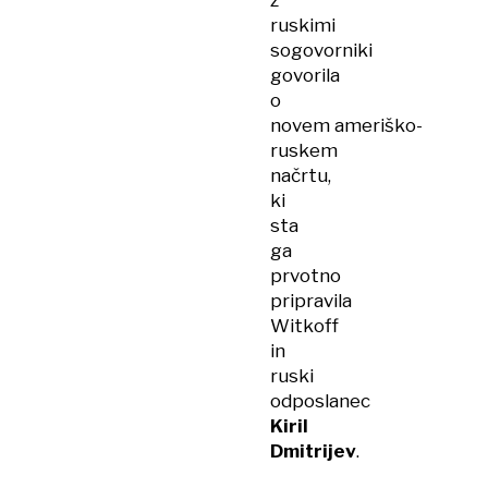
z
ruskimi
sogovorniki
govorila
o
novem ameriško-
ruskem
načrtu,
ki
sta
ga
prvotno
pripravila
Witkoff
in
ruski
odposlanec
Kiril
Dmitrijev
.