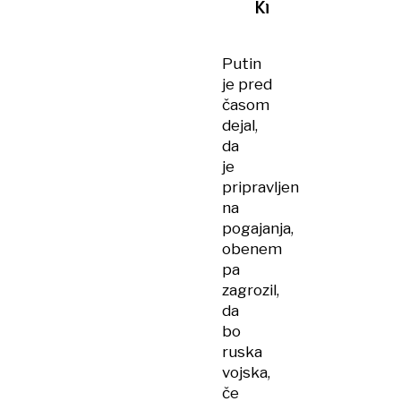
Kremlju
Putin
je pred
časom
dejal,
da
je
pripravljen
na
pogajanja,
obenem
pa
zagrozil,
da
bo
ruska
vojska,
če