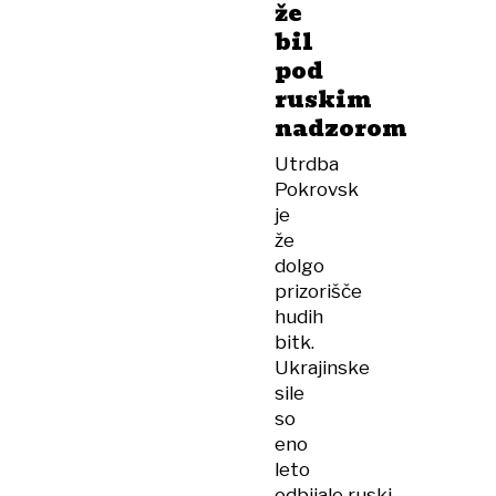
že
bil
pod
ruskim
nadzorom
Utrdba
Pokrovsk
je
že
dolgo
prizorišče
hudih
bitk.
Ukrajinske
sile
so
eno
leto
odbijale ruski