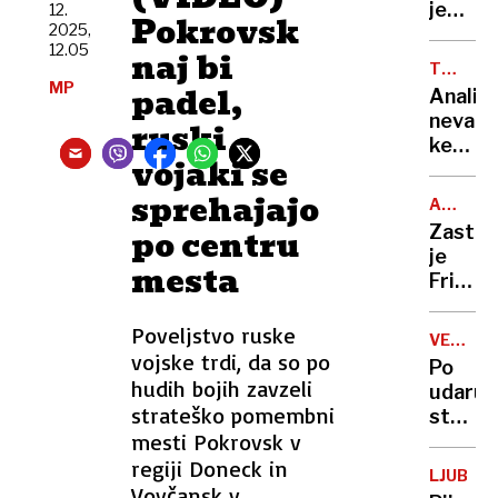
nekoč
je
12.
Pokrovsk
pokopa
2025,
lagala
12.05
naj bi
o
TEST
napadu
MP
ZPS
padel,
Analiza
Kupila
nevarn
ruski
je
kemika
nož
vojaki se
tudi
in se
v
sprehajajo
zabodl
ASTRID
slušal
WAGNE
sama.«
Zastop
po centru
vodilni
je
znamk
mesta
Fritzla
in se
zaljubi
Poveljstvo ruske
VELIKA
v
vojske trdi, da so po
PLANIN
Po
serijs
hudih bojih zavzeli
udaru
morilca
strateško pomembni
strele
Zdaj
mesti Pokrovsk v
bo
bo
nihalka
regiji Doneck in
branila
LJUBLJ
spet
Vovčansk v