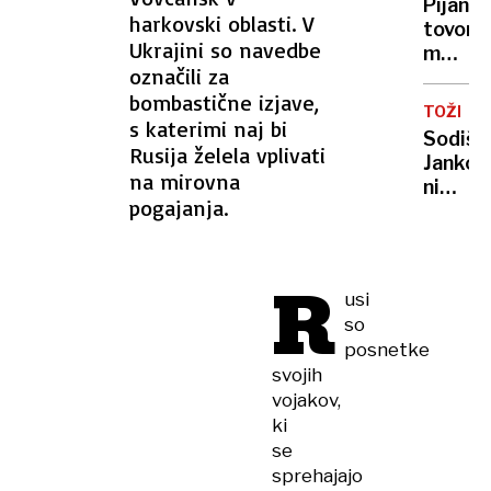
Sloven
Pijani
začela
harkovski oblasti. V
tovorn
obrato
Ukrajini so navedbe
med
označili za
vožnjo
bombastične izjave,
jedel
TOŽBA
in
s katerimi naj bi
Sodišč
vijugal
Rusija želela vplivati
Jankov
po
na mirovna
ni
avtoce
pogajanja.
imel
prav,
občins
R
refer
usi
o
so
podraž
posnetke
LPP
svojih
je
vojakov,
mogoč
ki
se
sprehajajo