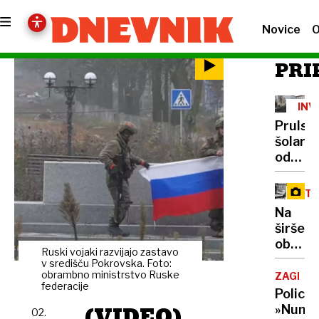
Novice
O
PRI
INV
Prulski
šolarji
od
ponede
razselj
STE
v
VED
Na
BTC
širšem
in na
območ
Rudnik
Ruski vojaki razvijajo zastavo
ljublja
v središču Pokrovska. Foto:
tržnice
obrambno ministrstvo Ruske
ZAGREB
federacije
je
Policija
bilo
(VIDEO)
»Nuna
02.