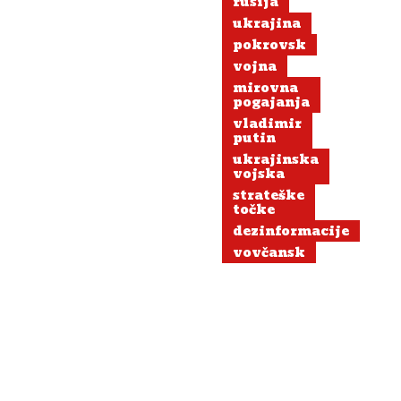
rusija
ukrajina
pokrovsk
vojna
mirovna
pogajanja
vladimir
putin
ukrajinska
vojska
strateške
točke
dezinformacije
vovčansk