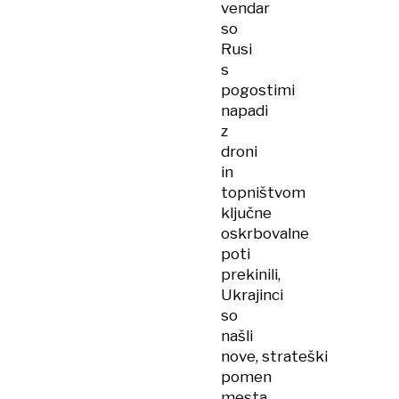
vendar
so
Rusi
s
pogostimi
napadi
z
droni
in
topništvom
ključne
oskrbovalne
poti
prekinili,
Ukrajinci
so
našli
nove, strateški
pomen
mesta