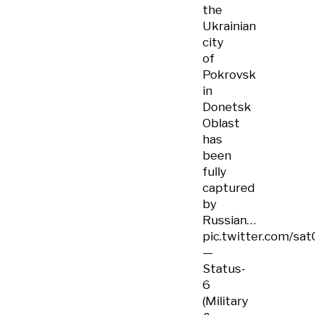
the
Ukrainian
city
of
Pokrovsk
in
Donetsk
Oblast
has
been
fully
captured
by
Russian…
pic.twitter.com/sa
—
Status-
6
(Military