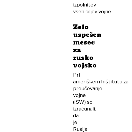
izpolnitev
vseh ciljev vojne.
Zelo
uspešen
mesec
za
rusko
vojsko
Pri
ameriškem Inštitutu za
preučevanje
vojne
(ISW) so
izračunali,
da
je
Rusija