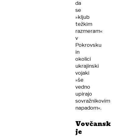
da
se
»kljub
težkim
razmeram«
v
Pokrovsku
in
okolici
ukrajinski
vojaki
»še
vedno
upirajo
sovražnikovim
napadom«.
Vovčansk
je