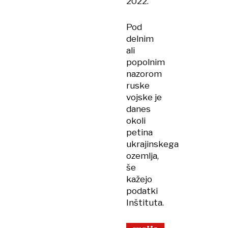
2022.
Pod
delnim
ali
popolnim
nazorom
ruske
vojske je
danes
okoli
petina
ukrajinskega
ozemlja,
še
kažejo
podatki
Inštituta.