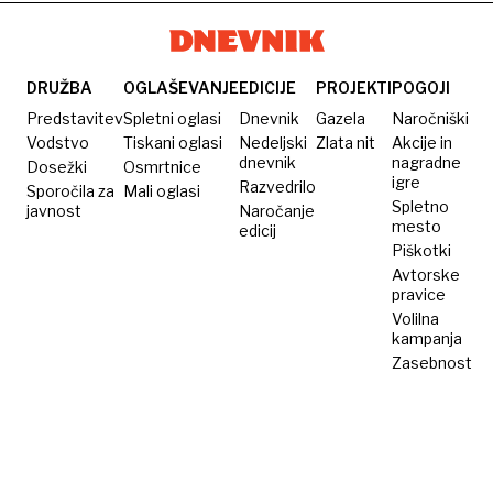
DRUŽBA
OGLAŠEVANJE
EDICIJE
PROJEKTI
POGOJI
Predstavitev
Spletni oglasi
Dnevnik
Gazela
Naročniški
Vodstvo
Tiskani oglasi
Nedeljski
Zlata nit
Akcije in
dnevnik
nagradne
Dosežki
Osmrtnice
igre
Razvedrilo
Sporočila za
Mali oglasi
Spletno
javnost
Naročanje
mesto
edicij
Piškotki
Avtorske
pravice
Volilna
kampanja
Zasebnost