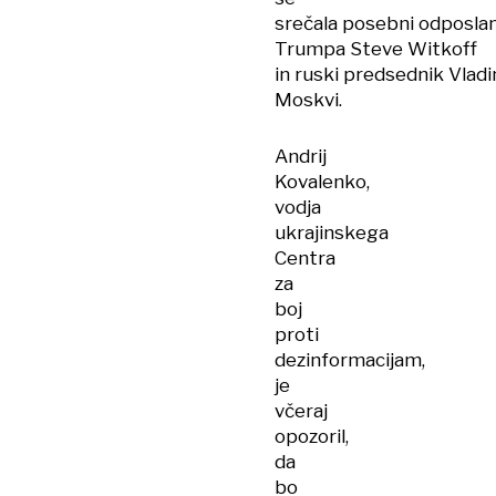
srečala posebni odposla
Trumpa Steve Witkoff
in ruski predsednik Vladi
Moskvi.
Andrij
Kovalenko,
vodja
ukrajinskega
Centra
za
boj
proti
dezinformacijam,
je
včeraj
opozoril,
da
bo