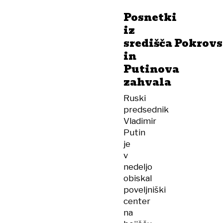
Posnetki
iz
središča Pokrov
in
Putinova
zahvala
Ruski
predsednik
Vladimir
Putin
je
v
nedeljo
obiskal
poveljniški
center
na