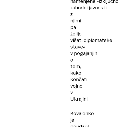
namenjene »izključno
zahodni javnosti,
z
njimi
pa
želijo
višati diplomatske
stave«
v pogajanjih
o
tem,
kako
končati
vojno
v
Ukrajini.
Kovalenko
je
poudaril,