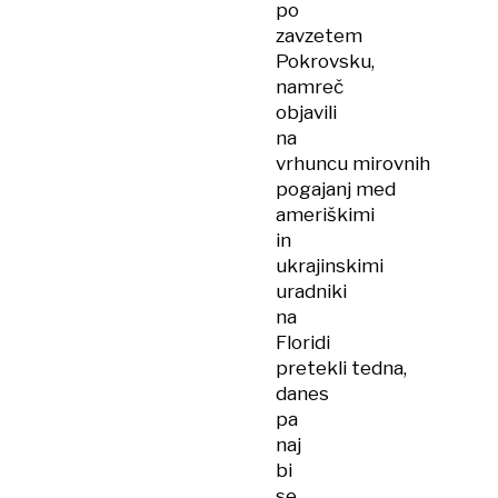
po
zavzetem
Pokrovsku,
namreč
objavili
na
vrhuncu mirovnih
pogajanj med
ameriškimi
in
ukrajinskimi
uradniki
na
Floridi
pretekli tedna,
danes
pa
naj
bi
se