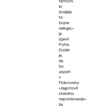
fantom,
ki
izvajajo
te
bojne
naloge,«
je
izjavil
Putin.
Dodal
je,
da
bo
uspeh
v
Pokrovsku
»zagotovil
stabilno
napredovanje«
za