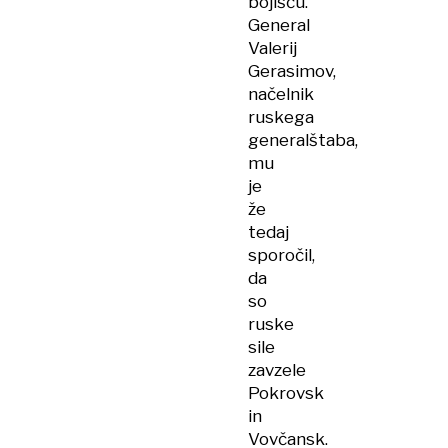
bojišču.
General
Valerij
Gerasimov,
načelnik
ruskega
generalštaba,
mu
je
že
tedaj
sporočil,
da
so
ruske
sile
zavzele
Pokrovsk
in
Vovčansk.