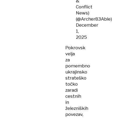
&
Conflict
News)
(@Archer83Able)
December
1,
2025
Pokrovsk
velja
za
pomembno
ukrajinsko
strateško
točko
zaradi
cestnih
in
železniških
povezav,