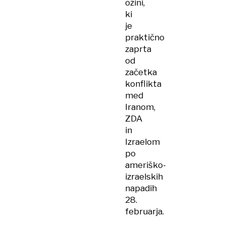
ožini,
ki
je
praktično
zaprta
od
začetka
konflikta
med
Iranom,
ZDA
in
Izraelom
po
ameriško-
izraelskih
napadih
28.
februarja.