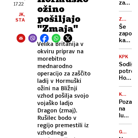
policija
zapust
več
17.22
ožino
z njo
lokal,
kot
JK,
še ni
pošiljajo
ker
420
ZAČASN
STA
govoril
je
PERONI
"Zmaja"
Še
nataka
zapora
govoril
kamniš
Velika Britanija v
srbsko
in
»V
okviru priprav na
dolenj
Sloveni
KPK
morebitno
proge,
tega
Sodišč
mednarodno
nato
ne
potrdil
operacijo za zaščito
vlaki
bom
Hojs
ladij v Hormuški
spet
dovolil
in
ožini na Bližnji
na
Počiva
železni
vzhod pošilja svojo
KRALJI
kršila
HIDRACI
postaji
Pozabi
vojaško ladjo
zakon
na
Dragon (zmaj).
o
lubenic
Rušilec bodo v
integri
ta
regijo premestili iz
živila
vzhodnega
GORSKA
bodo
REŠEVA