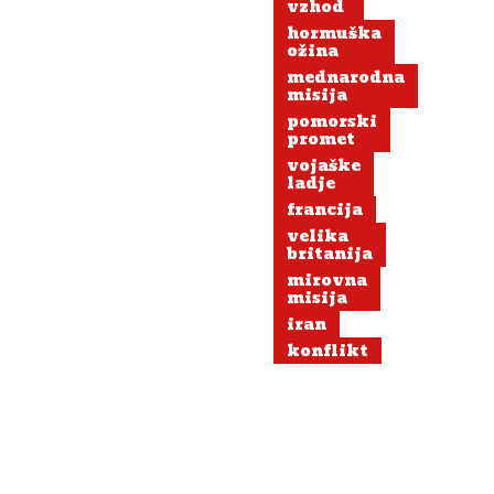
vzhod
enkratno
hormuška
uporabo«
ožina
mednarodna
misija
pomorski
promet
vojaške
ladje
francija
velika
britanija
mirovna
misija
iran
konflikt