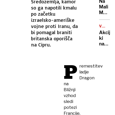
Sredozemlja, kamor
Na
vašo
Mali
so ga napotili kmalu
žejo
Mojstr
po začetku
pogasi
planin
izraelsko-ameriške
veliko
reševal
vojne proti Iranu, da
bolje
VROČIN
pred
VAL
bi pomagal braniti
Akcija,
dežje
britanska oporišča
ki
in
navduš
na Cipru.
točo
Ljublja
delita
hladno
P
remestitev
vodo,
ladje
a
razlog
Dragon
je
na
večji,
Bližnji
kot
vzhod
se
sledi
zdi
potezi
Francije,