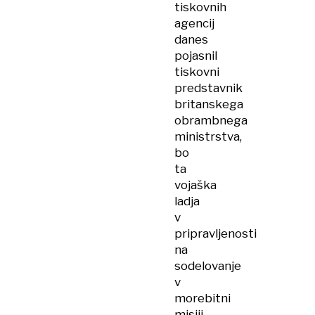
tiskovnih
agencij
danes
pojasnil
tiskovni
predstavnik
britanskega
obrambnega
ministrstva,
bo
ta
vojaška
ladja
v
pripravljenosti
na
sodelovanje
v
morebitni
misiji