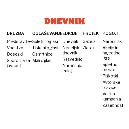
DRUŽBA
OGLAŠEVANJE
EDICIJE
PROJEKTI
POGOJI
Predstavitev
Spletni oglasi
Dnevnik
Gazela
Naročniški
Vodstvo
Tiskani oglasi
Nedeljski
Zlata nit
Akcije in
dnevnik
nagradne
Dosežki
Osmrtnice
igre
Razvedrilo
Sporočila za
Mali oglasi
Spletno
javnost
Naročanje
mesto
edicij
Piškotki
Avtorske
pravice
Volilna
kampanja
Zasebnost