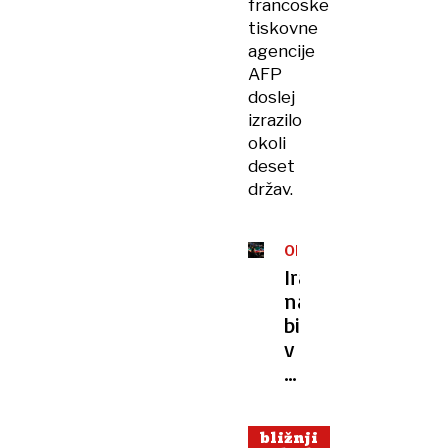
francoske
tiskovne
agencije
AFP
doslej
izrazilo
okoli
deset
držav.
OPOZORILO
Iran
naj
bi
v
Evropi
rekrutiral
»agente
bližnji
za