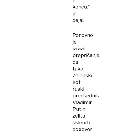
h
koncu,"
je
dejal.
Ponovno
je
izrazil
prepričanje,
da
tako
Zelenski
kot
ruski
predsednik
Vladimir
Putin
želita
skleniti
dogovor