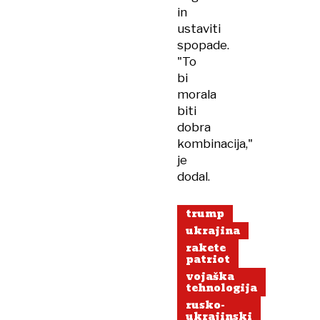
in
ustaviti
spopade.
"To
bi
morala
biti
dobra
kombinacija,"
je
dodal.
trump
ukrajina
rakete
patriot
vojaška
tehnologija
rusko-
ukrajinski