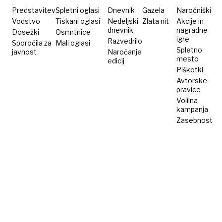
Predstavitev
Spletni oglasi
Dnevnik
Gazela
Naročniški
Vodstvo
Tiskani oglasi
Nedeljski
Zlata nit
Akcije in
dnevnik
nagradne
Dosežki
Osmrtnice
igre
Razvedrilo
Sporočila za
Mali oglasi
Spletno
javnost
Naročanje
mesto
edicij
Piškotki
Avtorske
pravice
Volilna
kampanja
Zasebnost