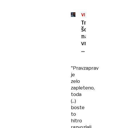
VRH
NATA
Trumpov
šov
na
vrhu
evropskega
Nata
"Pravzaprav
je
zelo
zapleteno,
toda
(...)
boste
to
hitro
razvozlali.