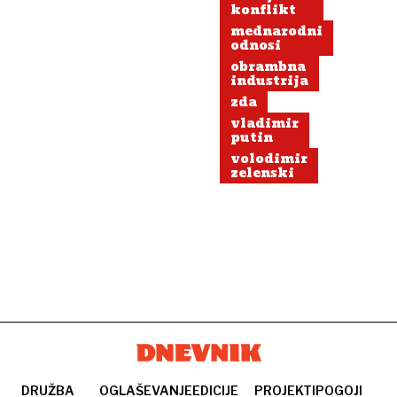
konflikt
mednarodni
odnosi
obrambna
industrija
zda
vladimir
putin
volodimir
zelenski
DRUŽBA
OGLAŠEVANJE
EDICIJE
PROJEKTI
POGOJI