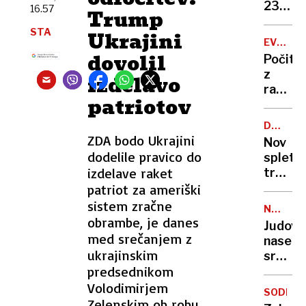
zapor
236
16.57
Trump
mu
milijon
STA
ne
Ukrajini
v
EVROPA
bo
štirih
GORI
dovolil
Počitn
treba
mesec
z
izdelavo
razgl
patriotov
na
požar:
DRUŽBE
postaj
OMREŽJ
ZDA bodo Ukrajini
Nov
poletni
dodelile pravico do
spletni
požari
izdelave raket
trend
vse
skrbi
patriot za ameriški
hujši?
stroko
sistem zračne
NEZAKO
osamlj
obrambe, je danes
NASELB
Judovs
postaj
med srečanjem z
naselje
zažele
ukrajinskim
sredi
življen
predsednikom
noči
slog
požgal
Volodimirjem
SODELO
palest
Zelenskim ob robu