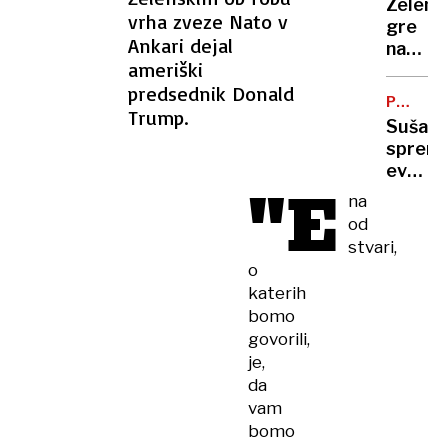
Zelens
vas
vrha zveze Nato v
gre
na
Ankari dejal
na
Zahod
ameriški
obisk
bregu,
predsednik Donald
k
več
PODNEB
Vučiću
Trump.
SPREME
ranjeni
Suša
"To
spremi
je za
evrops
Ruse
"E
polja:
na
udarec
kako
od
v
se
obraz"
stvari,
bo
o
spreme
katerih
naša
bomo
prehra
govorili,
je,
da
vam
bomo