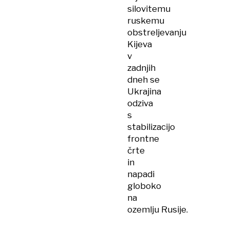
silovitemu
ruskemu
obstreljevanju
Kijeva
v
zadnjih
dneh se
Ukrajina
odziva
s
stabilizacijo
frontne
črte
in
napadi
globoko
na
ozemlju Rusije.