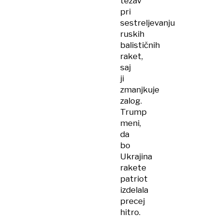
težav
pri
sestreljevanju
ruskih
balističnih
raket,
saj
ji
zmanjkuje
zalog.
Trump
meni,
da
bo
Ukrajina
rakete
patriot
izdelala
precej
hitro.