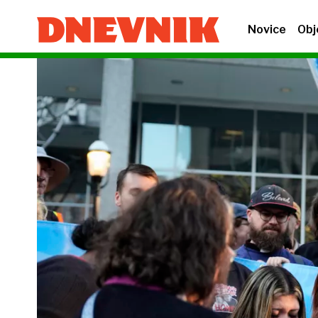
Novice
Obj