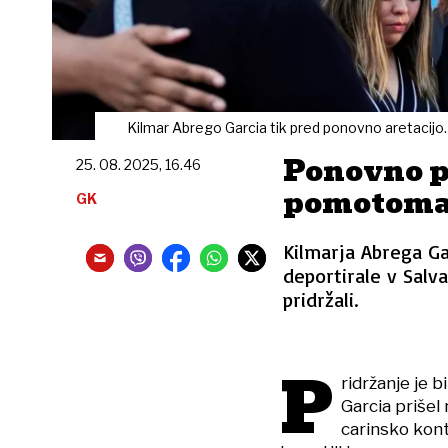
Kilmar Abrego Garcia tik pred ponovno aretacijo.
Ponovno pr
25. 08. 2025, 16.46
pomotoma 
GK
Kilmarja Abrega G
deportirale v Salv
pridržali.
P
ridržanje je b
Garcia prišel 
carinsko kont