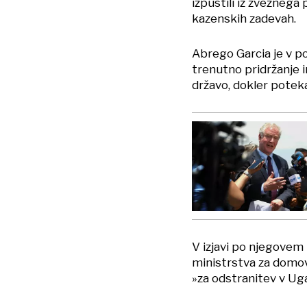
izpustili iz zveznega 
kazenskih zadevah.
Abrego Garcia je v po
trenutno pridržanje i
državo, dokler potek
V izjavi po njegovem
ministrstva za domov
»za odstranitev v Ug