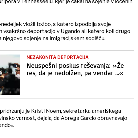
pripora v Tennesseeju, kjer je čakal na sojenje v ločenih
nedeljek vložil tožbo, s katero izpodbija svoje
n vsakršno deportacijo v Ugando ali katero koli drugo
a njegovo sojenje na imigracijskem sodišču.
NEZAKONITA DEPORTACIJA
Neuspešni poskus reševanja: »Že
res, da je nedolžen, pa vendar …«
 pridržanju je Kristi Noem, sekretarka ameriškega
insko varnost, dejala, da Abrega Garcio obravnavajo
ando«.