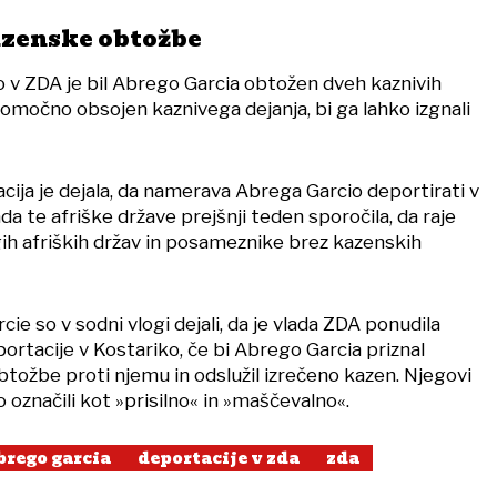
kazenske obtožbe
o v ZDA je bil Abrego Garcia obtožen dveh kaznivih
vnomočno obsojen kaznivega dejanja, bi ga lahko izgnali
ija je dejala, da namerava Abrega Garcio deportirati v
da te afriške države prejšnji teden sporočila, da raje
gih afriških držav in posameznike brez kazenskih
ie so v sodni vlogi dejali, da je vlada ZDA ponudila
rtacije v Kostariko, če bi Abrego Garcia priznal
btožbe proti njemu in odslužil izrečeno kazen. Njegovi
označili kot »prisilno« in »maščevalno«.
rego garcia
deportacije v zda
zda