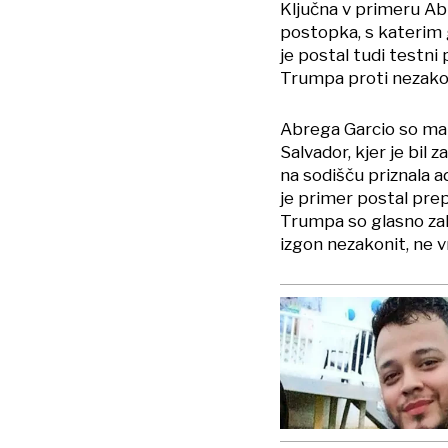
Ključna v primeru A
postopka, s katerim g
je postal tudi testn
Trumpa proti nezako
Abrega Garcio so marc
Salvador, kjer je bil 
na sodišču priznala 
je primer postal pre
Trumpa so glasno zaht
izgon nezakonit, ne v