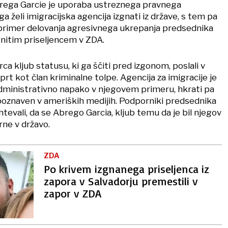
brega Garcie je uporaba ustreznega pravnega
a želi imigracijska agencija izgnati iz države, s tem pa
i primer delovanja agresivnega ukrepanja predsednika
nitim priseljencem v ZDA.
a kljub statusu, ki ga ščiti pred izgonom, poslali v
zaprt kot član kriminalne tolpe. Agencija za imigracije je
administrativno napako v njegovem primeru, hkrati pa
poznaven v ameriških medijih. Podporniki predsednika
evali, da se Abrego Garcia, kljub temu da je bil njegov
rne v državo.
ZDA
Po krivem izgnanega priseljenca iz
zapora v Salvadorju premestili v
zapor v ZDA