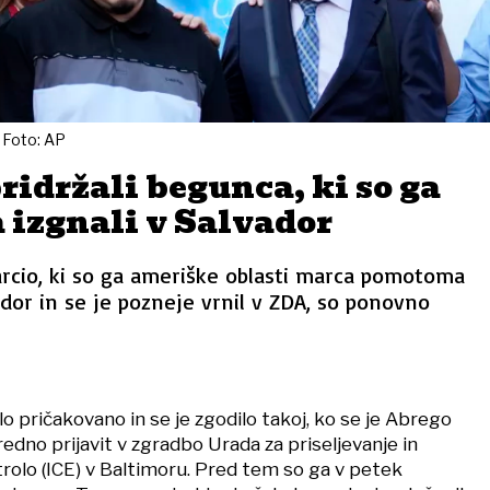
 Foto: AP
idržali begunca, ki so ga
izgnali v Salvador
arcio, ki so ga ameriške oblasti marca pomotoma
ador in se je pozneje vrnil v ZDA, so ponovno
ilo pričakovano in se je zgodilo takoj, ko se je Abrego
redno prijavit v zgradbo Urada za priseljevanje in
rolo (ICE) v Baltimoru. Pred tem so ga v petek