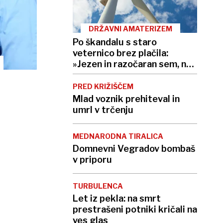
DRŽAVNI AMATERIZEM
Po škandalu s staro
veternico brez plačila:
»Jezen in razočaran sem, nad
vsem«
PRED KRIŽIŠČEM
Mlad voznik prehiteval in
umrl v trčenju
MEDNARODNA TIRALICA
Domnevni Vegradov bombaš
v priporu
TURBULENCA
Let iz pekla: na smrt
prestrašeni potniki kričali na
ves glas