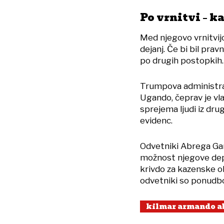
Po vrnitvi – 
Med njegovo vrnitvij
dejanj. Če bi bil pra
po drugih postopkih.
Trumpova administrac
Ugando, čeprav je vla
sprejema ljudi iz dru
evidenc.
Odvetniki Abrega Garc
možnost njegove depo
krivdo za kazenske o
odvetniki so ponudbo 
kilmar armando ab